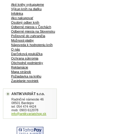
Aké knihy vykupujeme
Výkup kníh na diaľku
Infolinka
Ako nakupovať
Osobný odber kníh
Odberné miesta v Čechách
Odberné miesta na Slovensku
Poštovné do zahraničia
Možnosti platby
Nápoveda k hodnoteniu kníh
O nás
Darčeková poukážka
Ochrana súkromia
Obchodné podmienky
Reklamácie
Mapa stránok
Požiadavka na knihu
Zasielanie noviniek
ANTIKVARIÁT s.r.o.
Radničné námestie 46
08501 Bardejov
tel: 054 474 4424
mob: 0903 612078
info@antikvariatshop.sk