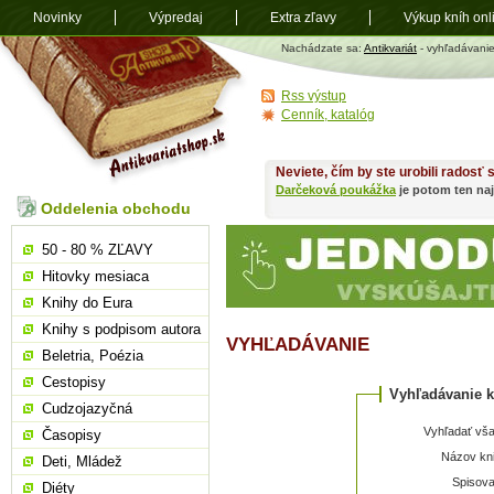
Novinky
Výpredaj
Extra zľavy
Výkup kníh onl
Antikvariát
Nachádzate sa:
Antikvariát
- vyhľadávani
shop.sk
Rss výstup
Cenník, katalóg
Neviete, čím by ste urobili radosť
Darčeková poukážka
je potom ten naj
Oddelenia obchodu
50 - 80 % ZĽAVY
Hitovky mesiaca
Knihy do Eura
Knihy s podpisom autora
VYHĽADÁVANIE
Beletria, Poézia
Cestopisy
Vyhľadávanie k
Cudzojazyčná
Vyhľadať vša
Časopisy
Názov kni
Deti, Mládež
Spisova
Diéty