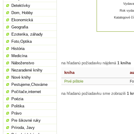
Vydavat
Detektívky
Rok vydan
Dom, Hobby
Katalogové čí
Ekonomická
Geografia
Ezoterika, záhady
Foto,Optika
História
Medicína
Náboženstvo
na hľadanú požiadavku nájdená
1 kniha
Nezaradené knihy
kniha
au
Nové knihy
Prvé pištole
Fo
Pestujeme,Chováme
Počítače,internet
na hľadanú požiadavku sme zobrazili
1 k
Poézia
Politika
Právo
Pre šikovné ruky
Príroda, Javy