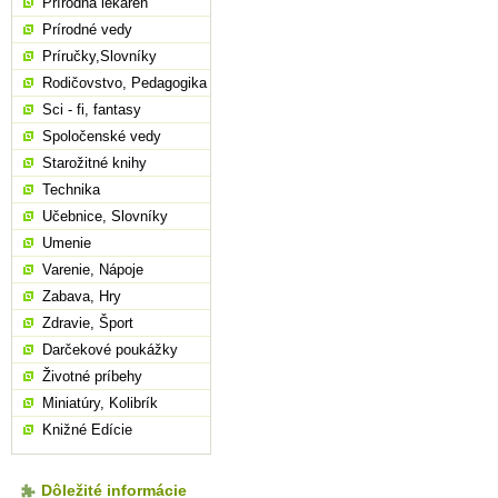
Prírodná lekáreň
Prírodné vedy
Príručky,Slovníky
Rodičovstvo, Pedagogika
Sci - fi, fantasy
Spoločenské vedy
Starožitné knihy
Technika
Učebnice, Slovníky
Umenie
Varenie, Nápoje
Zabava, Hry
Zdravie, Šport
Darčekové poukážky
Životné príbehy
Miniatúry, Kolibrík
Knižné Edície
Dôležité informácie