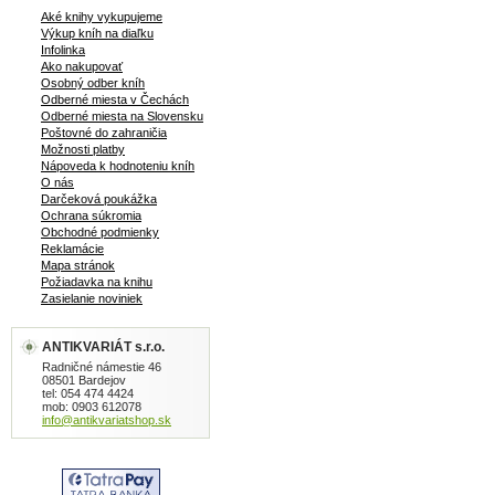
Aké knihy vykupujeme
Výkup kníh na diaľku
Infolinka
Ako nakupovať
Osobný odber kníh
Odberné miesta v Čechách
Odberné miesta na Slovensku
Poštovné do zahraničia
Možnosti platby
Nápoveda k hodnoteniu kníh
O nás
Darčeková poukážka
Ochrana súkromia
Obchodné podmienky
Reklamácie
Mapa stránok
Požiadavka na knihu
Zasielanie noviniek
ANTIKVARIÁT s.r.o.
Radničné námestie 46
08501 Bardejov
tel: 054 474 4424
mob: 0903 612078
info@antikvariatshop.sk