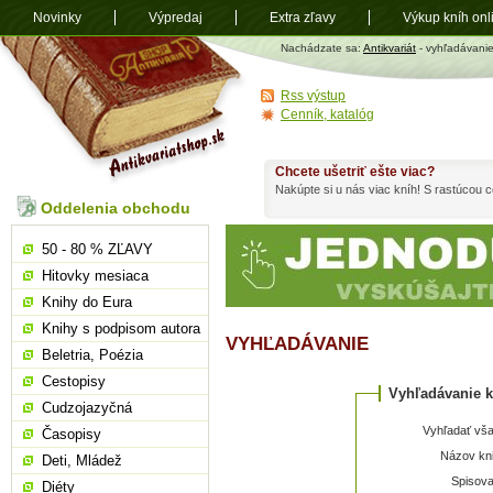
Novinky
Výpredaj
Extra zľavy
Výkup kníh onl
Antikvariát
Nachádzate sa:
Antikvariát
- vyhľadávani
shop.sk
Rss výstup
Cenník, katalóg
Chcete ušetriť ešte viac?
Nakúpte si u nás viac kníh! S rastúcou
Oddelenia obchodu
50 - 80 % ZĽAVY
Hitovky mesiaca
Knihy do Eura
Knihy s podpisom autora
VYHĽADÁVANIE
Beletria, Poézia
Cestopisy
Vyhľadávanie k
Cudzojazyčná
Vyhľadať vša
Časopisy
Názov kni
Deti, Mládež
Spisova
Diéty