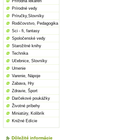
Prírodná lekáreň
Prírodné vedy
Príručky,Slovníky
Rodičovstvo, Pedagogika
Sci - fi, fantasy
Spoločenské vedy
Starožitné knihy
Technika
Učebnice, Slovníky
Umenie
Varenie, Nápoje
Zabava, Hry
Zdravie, Šport
Darčekové poukážky
Životné príbehy
Miniatúry, Kolibrík
Knižné Edície
Dôležité informácie