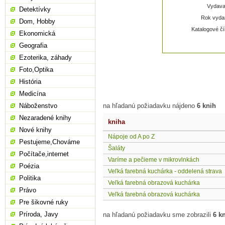
Vydavat
Detektívky
Rok vydan
Dom, Hobby
Katalogové čí
Ekonomická
Geografia
Ezoterika, záhady
Foto,Optika
História
Medicína
Náboženstvo
na hľadanú požiadavku nájdeno
6 knih
Nezaradené knihy
kniha
Nové knihy
Nápoje od A po Z
Pestujeme,Chováme
Šaláty
Počítače,internet
Varíme a pečieme v mikrovlnkách
Poézia
Veľká farebná kuchárka - oddelená strava
Politika
Veľká farebná obrazová kuchárka
Právo
Veľká farebná obrazová kuchárka
Pre šikovné ruky
Príroda, Javy
na hľadanú požiadavku sme zobrazili
6 k