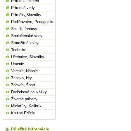
Prírodná lekáreň
Prírodné vedy
Príručky,Slovníky
Rodičovstvo, Pedagogika
Sci - fi, fantasy
Spoločenské vedy
Starožitné knihy
Technika
Učebnice, Slovníky
Umenie
Varenie, Nápoje
Zabava, Hry
Zdravie, Šport
Darčekové poukážky
Životné príbehy
Miniatúry, Kolibrík
Knižné Edície
Dôležité informácie