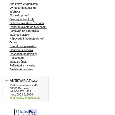
Aké knihy vykupujeme
Výkup kníh na diaľku
Infolinka
Ako nakupovať
Osobný odber kníh
Odberné miesta v Čechách
Odberné miesta na Slovensku
Poštovné do zahraničia
Možnosti platby
Nápoveda k hodnoteniu kníh
O nás
Darčeková poukážka
Ochrana súkromia
Obchodné podmienky
Reklamácie
Mapa stránok
Požiadavka na knihu
Zasielanie noviniek
ANTIKVARIÁT s.r.o.
Radničné námestie 46
08501 Bardejov
tel: 054 474 4424
mob: 0903 612078
info@antikvariatshop.sk