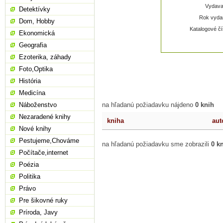
Vydavat
Detektívky
Rok vydan
Dom, Hobby
Katalogové čí
Ekonomická
Geografia
Ezoterika, záhady
Foto,Optika
História
Medicína
Náboženstvo
na hľadanú požiadavku nájdeno
0 knih
Nezaradené knihy
kniha
aut
Nové knihy
Pestujeme,Chováme
na hľadanú požiadavku sme zobrazili
0 k
Počítače,internet
Poézia
Politika
Právo
Pre šikovné ruky
Príroda, Javy