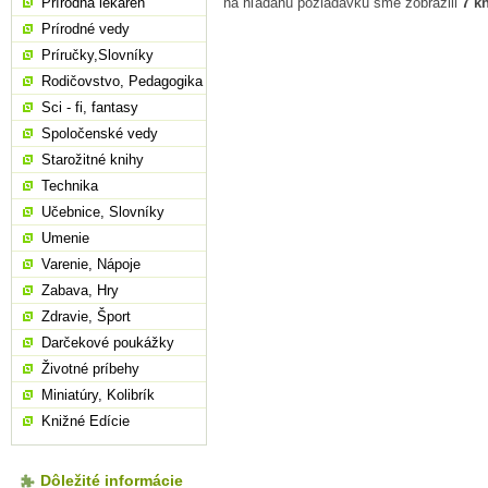
Prírodná lekáreň
na hľadanú požiadavku sme zobrazili
7 k
Prírodné vedy
Príručky,Slovníky
Rodičovstvo, Pedagogika
Sci - fi, fantasy
Spoločenské vedy
Starožitné knihy
Technika
Učebnice, Slovníky
Umenie
Varenie, Nápoje
Zabava, Hry
Zdravie, Šport
Darčekové poukážky
Životné príbehy
Miniatúry, Kolibrík
Knižné Edície
Dôležité informácie