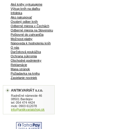
Aké knihy vykupujeme
Výkup kníh na diaľku
Infolinka
Ako nakupovať
Osobný odber kníh
Odberné miesta v Čechách
Odberné miesta na Slovensku
Poštovné do zahraničia
Možnosti platby
Nápoveda k hodnoteniu kníh
O nás
Darčeková poukážka
Ochrana súkromia
Obchodné podmienky
Reklamácie
Mapa stránok
Požiadavka na knihu
Zasielanie noviniek
ANTIKVARIÁT s.r.o.
Radničné námestie 46
08501 Bardejov
tel: 054 474 4424
mob: 0903 612078
info@antikvariatshop.sk