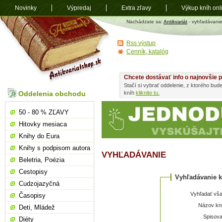
Novinky
Výpredaj
Extra zľavy
Výkup kníh onl
Antikvariát
Nachádzate sa:
Antikvariát
- vyhľadávani
shop.sk
Rss výstup
Cenník, katalóg
Chcete dostávať info o najnovšie p
Stačí si vybrať oddelenie, z ktorého bud
Oddelenia obchodu
kníh
kliknite tu.
50 - 80 % ZĽAVY
Hitovky mesiaca
Knihy do Eura
Knihy s podpisom autora
VYHĽADÁVANIE
Beletria, Poézia
Cestopisy
Vyhľadávanie k
Cudzojazyčná
Vyhľadať vša
Časopisy
Názov kni
Deti, Mládež
Spisova
Diéty