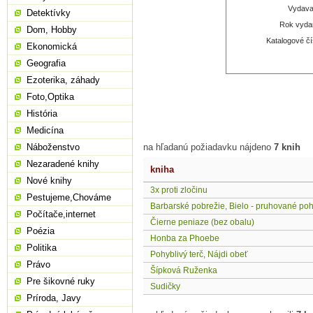
Vydavat
Detektívky
Rok vydan
Dom, Hobby
Katalogové čí
Ekonomická
Geografia
Ezoterika, záhady
Foto,Optika
História
Medicína
Náboženstvo
na hľadanú požiadavku nájdeno
7 knih
Nezaradené knihy
kniha
Nové knihy
3x proti zločinu
Pestujeme,Chováme
Barbarské pobrežie, Bielo - pruhované po
Počítače,internet
Čierne peniaze (bez obalu)
Poézia
Honba za Phoebe
Politika
Pohyblivý terč, Nájdi obeť
Právo
Šípková Ruženka
Pre šikovné ruky
Sudičky
Príroda, Javy