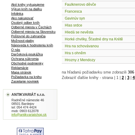
Faulknerovo děvče
Aké knihy vykupujeme
Výkup kníh na diaľku
Francesca
Infolinka
Ako nakupovať
Gavinúv syn
Osobný odber kníh
Hlas srdce
Odberné miesta v Čechách
Odberné miesta na Slovensku
Hledá se nevěsta
Poštovné do zahraničia
Horké chvilky, Šťastné dny na Krétě
Možnosti platby
Nápoveda k hodnoteniu kníh
Hra na schovávanou
O nás
Hra s ohněm
Darčeková poukážka
Ochrana súkromia
Hrozny z Mendozy
Obchodné podmienky
Reklamácie
na hľadanú požiadavku sme zobrazili
306
Mapa stránok
Požiadavka na knihu
Zobraziť ďalšie knihy - strana |
1
|
2
|
3
|
4
Zasielanie noviniek
ANTIKVARIÁT s.r.o.
Radničné námestie 46
08501 Bardejov
tel: 054 474 4424
mob: 0903 612078
info@antikvariatshop.sk