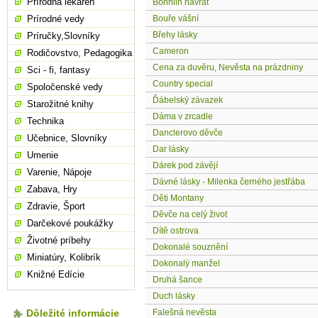
Prírodná lekáreň
Bonniin návrat
Prírodné vedy
Bouře vášní
Břehy lásky
Príručky,Slovníky
Cameron
Rodičovstvo, Pedagogika
Cena za duvěru, Nevěsta na prázdniny
Sci - fi, fantasy
Country special
Spoločenské vedy
Ďábelský závazek
Starožitné knihy
Dáma v zrcadle
Technika
Danclerovo děvče
Učebnice, Slovníky
Dar lásky
Umenie
Dárek pod závějí
Varenie, Nápoje
Dávné lásky - Milenka černého jestřába
Zabava, Hry
Děti Montany
Zdravie, Šport
Děvče na celý život
Darčekové poukážky
Dítě ostrova
Životné príbehy
Dokonalé souznění
Miniatúry, Kolibrík
Dokonalý manžel
Knižné Edície
Druhá šance
Duch lásky
Dôležité informácie
Falešná nevěsta