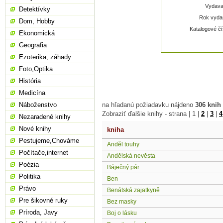
Vydavat
Detektívky
Rok vydan
Dom, Hobby
Katalogové čí
Ekonomická
Geografia
Ezoterika, záhady
Foto,Optika
História
Medicína
Náboženstvo
na hľadanú požiadavku nájdeno
306 knih
Zobraziť ďalšie knihy - strana |
1
|
2
|
3
|
4
Nezaradené knihy
Nové knihy
kniha
Pestujeme,Chováme
Anděl touhy
Počítače,internet
Andělská nevěsta
Poézia
Báječný pár
Politika
Ben
Právo
Benátská zajatkyně
Pre šikovné ruky
Bez masky
Príroda, Javy
Boj o lásku