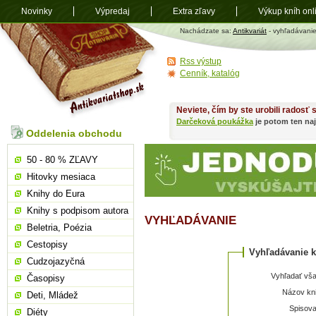
Novinky
Výpredaj
Extra zľavy
Výkup kníh onl
Antikvariát
Nachádzate sa:
Antikvariát
- vyhľadávani
shop.sk
Rss výstup
Cenník, katalóg
Neviete, čím by ste urobili radosť
Darčeková poukážka
je potom ten naj
Oddelenia obchodu
50 - 80 % ZĽAVY
Hitovky mesiaca
Knihy do Eura
Knihy s podpisom autora
VYHĽADÁVANIE
Beletria, Poézia
Cestopisy
Vyhľadávanie k
Cudzojazyčná
Vyhľadať vša
Časopisy
Názov kni
Deti, Mládež
Spisova
Diéty