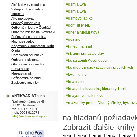
Adam a Eva
Aké knihy vykupujeme
Výkup kníh na diaľku
Adam a Eva
Infolinka
Adamovo jablko
Ako nakupovať
Osobný odber kníh
Adolf Hitler I-II.
Odberné miesta v Čechách
Odberné miesta na Slovensku
Adriena Mesuratová
Poštovné do zahraničia
Agostino
Možnosti platby
Nápoveda k hodnoteniu kníh
Ahmed má hlad
O nás
Aj klauni prinášajú slzy
Darčeková poukážka
Ochrana súkromia
Ako sa ženili Kevongovci
Obchodné podmienky
Ako urobiť mužov šťastnými proti ich vôli
Reklamácie
Mapa stránok
Akýsi úsmev
Požiadavka na knihu
Alma mater
Zasielanie noviniek
Almanach slovenskej literatúry 1954
Almayerovo šialenstvo
ANTIKVARIÁT s.r.o.
Radničné námestie 46
Amazonský proud, Dlouhý, široký, bystrozr
08501 Bardejov
tel: 054 474 4424
mob: 0903 612078
na hľadanú požiadavk
info@antikvariatshop.sk
Zobraziť ďalšie knihy 