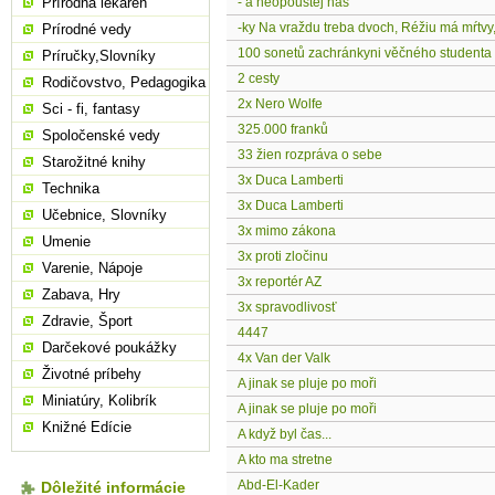
Prírodná lekáreň
- a neopouštěj nás
-ky Na vraždu treba dvoch, Réžiu má mŕtvy,
Prírodné vedy
100 sonetů zachránkyni věčného studenta
Príručky,Slovníky
2 cesty
Rodičovstvo, Pedagogika
2x Nero Wolfe
Sci - fi, fantasy
325.000 franků
Spoločenské vedy
33 žien rozpráva o sebe
Starožitné knihy
3x Duca Lamberti
Technika
3x Duca Lamberti
Učebnice, Slovníky
3x mimo zákona
Umenie
3x proti zločinu
Varenie, Nápoje
3x reportér AZ
Zabava, Hry
3x spravodlivosť
Zdravie, Šport
4447
Darčekové poukážky
4x Van der Valk
Životné príbehy
A jinak se pluje po moři
Miniatúry, Kolibrík
A jinak se pluje po moři
Knižné Edície
A když byl čas...
A kto ma stretne
Abd-El-Kader
Dôležité informácie