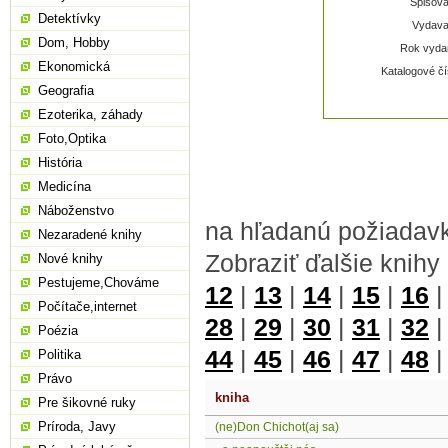
Spisova
Detektívky
Vydavat
Dom, Hobby
Rok vydan
Ekonomická
Katalogové čí
Geografia
Ezoterika, záhady
Foto,Optika
História
Medicína
Náboženstvo
na hľadanú požiadav
Nezaradené knihy
Zobraziť ďalšie knihy 
Nové knihy
Pestujeme,Chováme
12
|
13
|
14
|
15
|
16
Počítače,internet
28
|
29
|
30
|
31
|
32
Poézia
44
|
45
|
46
|
47
|
48
Politika
Právo
kniha
Pre šikovné ruky
Príroda, Javy
(ne)Don Chichot(aj sa)