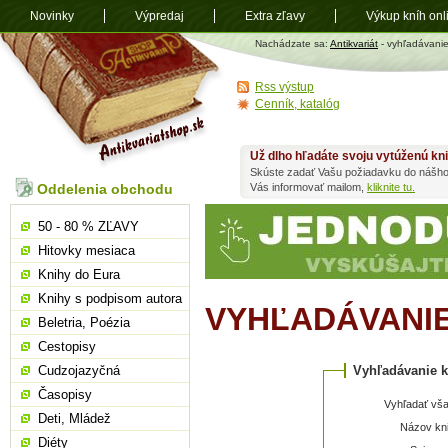
Novinky
Výpredaj
Extra zľavy
Výkup kníh onl
Antikvariát
Nachádzate sa:
Antikvariát
- vyhľadávani
shop.sk
Rss výstup
Cenník, katalóg
Už dlho hľadáte svoju vytúženú kn
Skúste zadať Vašu požiadavku do nášho
Oddelenia obchodu
Vás informovať mailom,
kliknite tu.
50 - 80 % ZĽAVY
Hitovky mesiaca
Knihy do Eura
Knihy s podpisom autora
VYHĽADÁVANI
Beletria, Poézia
Cestopisy
Cudzojazyčná
Vyhľadávanie k
Časopisy
Vyhľadať vša
Deti, Mládež
Názov kni
Diéty