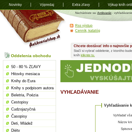
Novinky
Výpredaj
Extra zľavy
Výkup kníh onl
Antikvariát
Nachádzate sa:
Antikvariát
- vyhľadávanie
shop.sk
Rss výstup
Cenník, katalóg
Chcete dostávať info o najnovšie p
Stačí si vybrať oddelenie, z ktorého bud
Oddelenia obchodu
kníh
kliknite tu.
50 - 80 % ZĽAVY
Hitovky mesiaca
Knihy do Eura
Knihy s podpisom autora
VYHĽADÁVANIE
Beletria, Poézia
Cestopisy
Vyhľadávanie k
Cudzojazyčná
Vyhľadať vša
Časopisy
Názov kni
Deti, Mládež
Spisova
Diéty