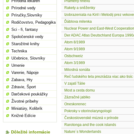
Prírodná lekáreň
Prameny hněvu
Prírodné vedy
Rakety a sněženky
Izobrazeniata na Kiril i Metodij prez vekove
Príručky,Slovníky
Ďáblova milenka
Rodičovstvo, Pedagogika
Nuclear Power and East-West Cooperatio
Sci - fi, fantasy
Der ADAC Atlas Deutschland Europa 1990
Spoločenské vedy
Atom 8/1989
Starožitné knihy
Atom 9/1989
Technika
Ostschweiz
Učebnice, Slovníky
Atom 3/1989
Umenie
Milostná sonáta
Varenie, Nápoje
Reč ľudského tela prezrádza viac ako tisíc 
Zabava, Hry
V zajatí Tálie
Zdravie, Šport
Most a cesta domu
Darčekové poukážky
Zázračné jablko
Životné príbehy
Oneskorenec
Miniatúry, Kolibrík
Pokroky v otorinolaryngologii
Knižné Edície
Československé múzeá v prírode
Rarotonga and the cook islands
Dôležité informácie
Nature´s Wonderlands