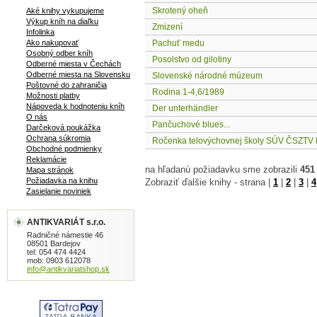
Skrotený oheň
Aké knihy vykupujeme
Výkup kníh na diaľku
Zmizení
Infolinka
Ako nakupovať
Pachuť medu
Osobný odber kníh
Posolstvo od gilotiny
Odberné miesta v Čechách
Odberné miesta na Slovensku
Slovenské národné múzeum
Poštovné do zahraničia
Rodina 1-4,6/1989
Možnosti platby
Nápoveda k hodnoteniu kníh
Der unterhändler
O nás
Pančuchové blues...
Darčeková poukážka
Ochrana súkromia
Ročenka telovýchovnej školy SÚV ČSZTV B
Obchodné podmienky
Reklamácie
na hľadanú požiadavku sme zobrazili
451
Mapa stránok
Požiadavka na knihu
Zobraziť ďalšie knihy - strana |
1
|
2
|
3
|
4
Zasielanie noviniek
ANTIKVARIÁT s.r.o.
Radničné námestie 46
08501 Bardejov
tel: 054 474 4424
mob: 0903 612078
info@antikvariatshop.sk