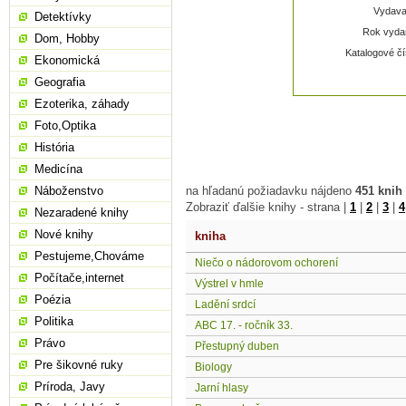
Vydavat
Detektívky
Rok vydan
Dom, Hobby
Katalogové čí
Ekonomická
Geografia
Ezoterika, záhady
Foto,Optika
História
Medicína
Náboženstvo
na hľadanú požiadavku nájdeno
451 knih
Zobraziť ďalšie knihy - strana |
1
|
2
|
3
|
4
Nezaradené knihy
Nové knihy
kniha
Pestujeme,Chováme
Niečo o nádorovom ochorení
Počítače,internet
Výstrel v hmle
Poézia
Ladění srdcí
Politika
ABC 17. - ročník 33.
Právo
Přestupný duben
Pre šikovné ruky
Biology
Príroda, Javy
Jarní hlasy