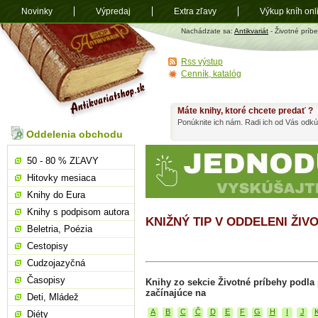
Novinky
Výpredaj
Extra zľavy
Výkup kníh onl
Antikvariát
Nachádzate sa:
Antikvariát
- Životné príb
shop.sk
Rss výstup
Cenník, katalóg
Máte knihy, ktoré chcete predať ?
Ponúknite ich nám. Radi ich od Vás odkú
Oddelenia obchodu
50 - 80 % ZĽAVY
Hitovky mesiaca
Knihy do Eura
Knihy s podpisom autora
KNIŽNÝ TIP V ODDELENI ŽIV
Beletria, Poézia
Cestopisy
Cudzojazyčná
Časopisy
Knihy zo sekcie Životné príbehy podl
začínajúce na
Deti, Mládež
A
B
C
Č
D
E
F
G
H
I
J
Diéty