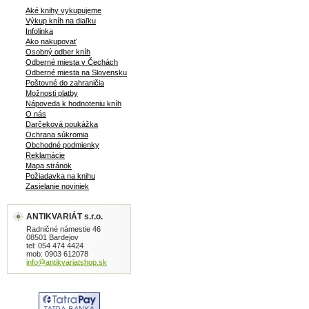
Aké knihy vykupujeme
Výkup kníh na diaľku
Infolinka
Ako nakupovať
Osobný odber kníh
Odberné miesta v Čechách
Odberné miesta na Slovensku
Poštovné do zahraničia
Možnosti platby
Nápoveda k hodnoteniu kníh
O nás
Darčeková poukážka
Ochrana súkromia
Obchodné podmienky
Reklamácie
Mapa stránok
Požiadavka na knihu
Zasielanie noviniek
ANTIKVARIÁT s.r.o.
Radničné námestie 46
08501 Bardejov
tel: 054 474 4424
mob: 0903 612078
info@antikvariatshop.sk