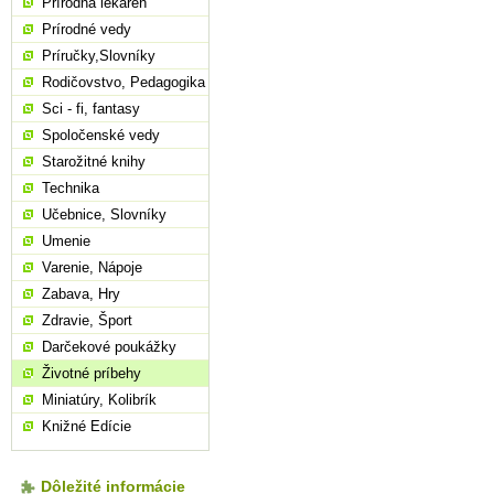
Prírodná lekáreň
Prírodné vedy
Príručky,Slovníky
Rodičovstvo, Pedagogika
Sci - fi, fantasy
Spoločenské vedy
Starožitné knihy
Technika
Učebnice, Slovníky
Umenie
Varenie, Nápoje
Zabava, Hry
Zdravie, Šport
Darčekové poukážky
Životné príbehy
Miniatúry, Kolibrík
Knižné Edície
Dôležité informácie