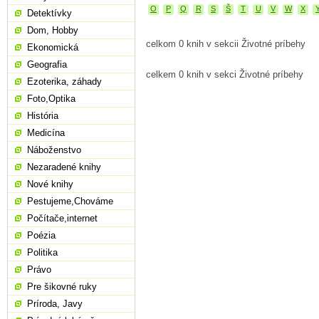
O
P
Q
R
S
Š
T
U
V
W
X
Detektívky
Dom, Hobby
celkom 0 knih v sekcii Životné príbehy
Ekonomická
Geografia
celkem 0 knih v sekci Životné príbehy
Ezoterika, záhady
Foto,Optika
História
Medicína
Náboženstvo
Nezaradené knihy
Nové knihy
Pestujeme,Chováme
Počítače,internet
Poézia
Politika
Právo
Pre šikovné ruky
Príroda, Javy