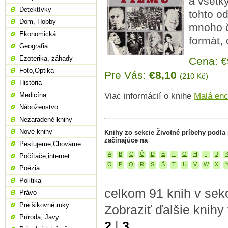
a všetk
Detektívky
tohto od
Dom, Hobby
mnoho čb
Ekonomická
formát,
Geografia
Ezoterika, záhady
Cena: 
Foto,Optika
Pre Vás:
€8,10
(210 Kč)
História
Medicína
Viac informácií o knihe
Malá enc
Náboženstvo
Nezaradené knihy
Nové knihy
Knihy zo sekcie Životné príbehy podl
začínajúce na
Pestujeme,Chováme
A
B
C
Č
D
E
F
G
H
I
J
Počítače,internet
O
P
Q
R
S
Š
T
U
V
W
X
Poézia
Politika
celkom 91 knih v sekc
Právo
Pre šikovné ruky
Zobraziť ďalšie knihy
Príroda, Javy
2
|
3