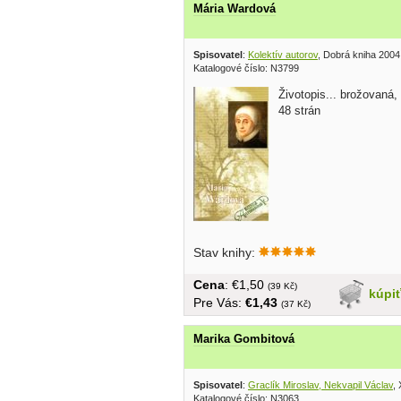
Mária Wardová
Spisovatel
:
Kolektív autorov
, Dobrá kniha 2004
Katalogové číslo: N3799
Životopis... brožovaná,
48 strán
Stav knihy:
Cena
: €1,50
(39 Kč)
kúpi
Pre Vás:
€1,43
(37 Kč)
Marika Gombitová
Spisovatel
:
Graclík Miroslav, Nekvapil Václav
,
Katalogové číslo: N3063