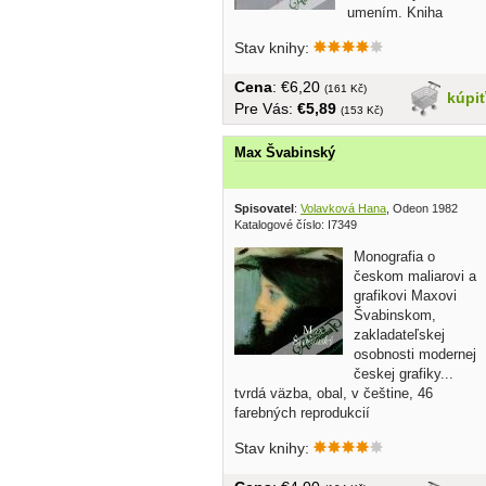
umením. Kniha
Matematika a...
Stav knihy:
Cena
: €6,20
(161 Kč)
kúpi
Pre Vás:
€5,89
(153 Kč)
Max Švabinský
Spisovatel
:
Volavková Hana
, Odeon 1982
Katalogové číslo: I7349
Monografia o
českom maliarovi a
grafikovi Maxovi
Švabinskom,
zakladateľskej
osobnosti modernej
českej grafiky...
tvrdá väzba, obal, v češtine, 46
farebných reprodukcií
Stav knihy: