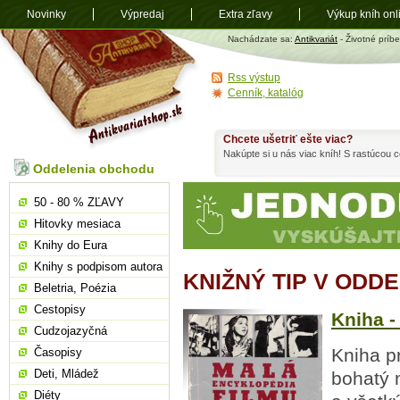
Novinky
Výpredaj
Extra zľavy
Výkup kníh onl
Antikvariát
Nachádzate sa:
Antikvariát
- Životné príb
shop.sk
Rss výstup
Cenník, katalóg
Chcete ušetriť ešte viac?
Nakúpte si u nás viac kníh! S rastúcou
Oddelenia obchodu
50 - 80 % ZĽAVY
Hitovky mesiaca
Knihy do Eura
Knihy s podpisom autora
KNIŽNÝ TIP V ODD
Beletria, Poézia
Cestopisy
Kniha -
Cudzojazyčná
Kniha p
Časopisy
Deti, Mládež
bohatý m
Diéty