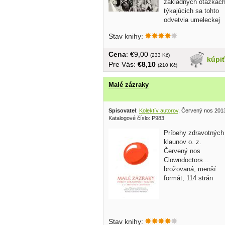
základných otázkac
týkajúcich sa tohto
odvetvia umeleckej
tvorby......
Stav knihy:
Cena
: €9,00
(233 Kč)
kúpi
Pre Vás:
€8,10
(210 Kč)
Malé zázraky
Spisovatel
:
Kolektív autorov
, Červený nos 201
Katalogové číslo: P983
Príbehy zdravotných
klaunov o. z.
Červený nos
Clowndoctors...
brožovaná, menší
formát, 114 strán
Stav knihy: