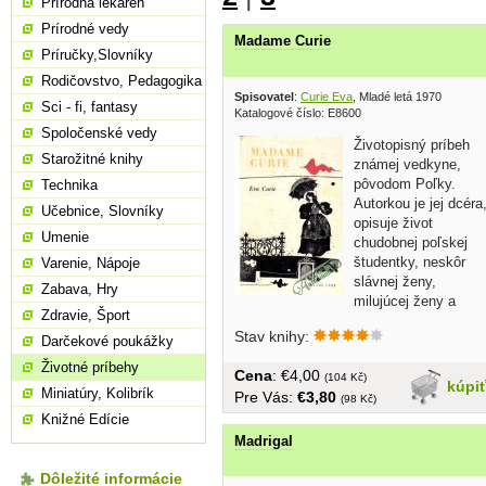
Prírodná lekáreň
Prírodné vedy
Madame Curie
Príručky,Slovníky
Rodičovstvo, Pedagogika
Spisovatel
:
Curie Eva
, Mladé letá 1970
Sci - fi, fantasy
Katalogové číslo: E8600
Spoločenské vedy
Životopisný príbeh
Starožitné knihy
známej vedkyne,
pôvodom Poľky.
Technika
Autorkou je jej dcéra
Učebnice, Slovníky
opisuje život
Umenie
chudobnej poľskej
študentky, neskôr
Varenie, Nápoje
slávnej ženy,
Zabava, Hry
milujúcej ženy a
Zdravie, Šport
matky a jej...
Stav knihy:
Darčekové poukážky
Životné príbehy
Cena
: €4,00
(104 Kč)
kúpi
Miniatúry, Kolibrík
Pre Vás:
€3,80
(98 Kč)
Knižné Edície
Madrigal
Dôležité informácie