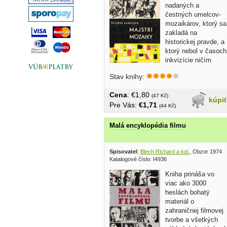
nadaných a
čestných umelcov-
mozaikárov, ktorý sa
zakladá na
historickej pravde, a
ktorý nebol v časoch
inkvizície ničím
neobvyklým,...
Stav knihy:
Cena
: €1,80
(47 Kč)
kúpi
Pre Vás:
€1,71
(44 Kč)
Malá encyklopédia filmu
Spisovatel
:
Blech Richard a kol.
, Obzor 1974
Katalogové číslo: I4936
Kniha prináša vo
viac ako 3000
heslách bohatý
materiál o
zahraničnej filmovej
tvorbe a všetkých