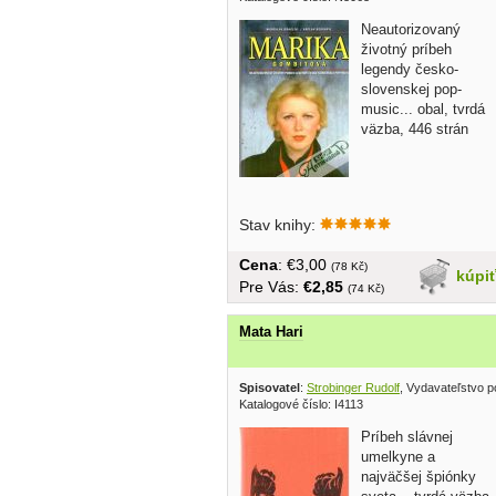
Neautorizovaný
životný príbeh
legendy česko-
slovenskej pop-
music... obal, tvrdá
väzba, 446 strán
Stav knihy:
Cena
: €3,00
(78 Kč)
kúpi
Pre Vás:
€2,85
(74 Kč)
Mata Hari
Spisovatel
:
Strobinger Rudolf
, Vydavateľstvo pol
Katalogové číslo: I4113
Príbeh slávnej
umelkyne a
najväčšej špiónky