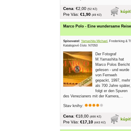
Cena
: €2,00
(52 Kč)
kúpi
Pre Vás:
€1,90
(49 Kč)
Marco Polo - Eine wundersame Reise
Spisovatel
:
Yamashita Michael
, Frederking & T
Katalogové číslo: N7050
Der Fotograf
M.Yamashita hat
Marco Polos Bericht
gelesen - und wurde
von Fernweh
gepackt, 1997, mehr
als 700 Jahre später,
folgt er den Spuren
des Venezianers mit der Kamera,...
Stav knihy:
Cena
: €18,00
(466 Kč)
kúpi
Pre Vás:
€17,10
(443 Kč)