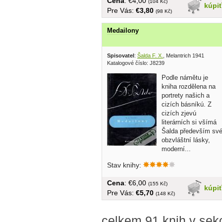
Cena
: €4,00
(104 Kč)
kúpi
Pre Vás:
€3,80
(98 Kč)
Medailony
Spisovatel
:
Šalda F. X.
, Melantrich 1941
Katalogové číslo: J8239
Podle námětu je
kniha rozdělena na
portrety našich a
cizích básníkú. Z
cizích zjevú
literárních si všímá
Šalda především sv
obzvláštní lásky,
moderní...
Stav knihy:
Cena
: €6,00
(155 Kč)
kúpi
Pre Vás:
€5,70
(148 Kč)
celkem 91 knih v sekc