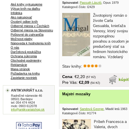
Spisovatel
:
Passuth László
, Opus 1979
Aké knihy vykupujeme
Katalogové číslo: I2429
Výkup kníh na diaľku
Infolinka
Životopisný román o
Ako nakupovať
živote Carla
Osobný odber kníh
Gesualda, knieťaža
Odberné miesta v Čechách
Odberné miesta na Slovensku
Venosy, ktorý svojou
Poštovné do zahraničia
rozporuplnou
Možnosti platby
povahou a osudom je
Nápoveda k hodnoteniu kníh
predurčený stať sa
O nás
hrdinom historického
Darčeková poukážka
Ochrana súkromia
románu. Vzdelaný
Obchodné podmienky
a...
Reklamácie
Stav knihy:
Mapa stránok
Požiadavka na knihu
Cena
: €2,20
(57 Kč)
Zasielanie noviniek
kúpi
Pre Vás:
€2,09
(54 Kč)
ANTIKVARIÁT s.r.o.
Majstri mozaiky
Radničné námestie 46
08501 Bardejov
tel: 054 474 4424
mob: 0903 612078
Spisovatel
:
Sandová George
, Mladé letá 1963
info@antikvariatshop.sk
Katalogové číslo: H1774
Príbeh Francesca a
Valeria, dvoch