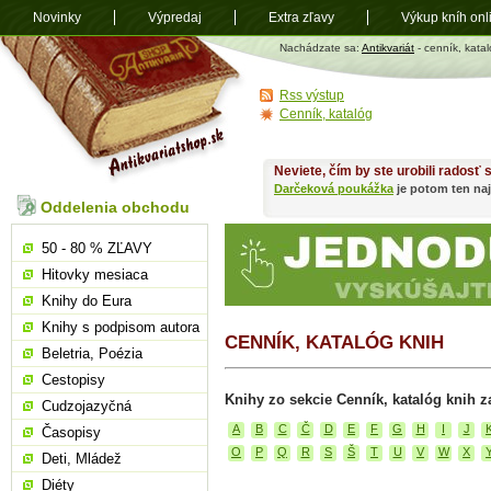
Novinky
Výpredaj
Extra zľavy
Výkup kníh onl
Antikvariát
Nachádzate sa:
Antikvariát
- cenník, kata
shop.sk
Rss výstup
Cenník, katalóg
Neviete, čím by ste urobili radosť
Darčeková poukážka
je potom ten naj
Oddelenia obchodu
50 - 80 % ZĽAVY
Hitovky mesiaca
Knihy do Eura
Knihy s podpisom autora
CENNÍK, KATALÓG KNIH
Beletria, Poézia
Cestopisy
Knihy zo sekcie Cenník, katalóg knih z
Cudzojazyčná
A
B
C
Č
D
E
F
G
H
I
J
Časopisy
O
P
Q
R
S
Š
T
U
V
W
X
Deti, Mládež
Diéty