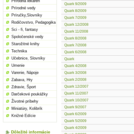
Prírodná lekáreň
Quark 9/2009
Prírodné vedy
Quark 8/2009
Príručky,Slovníky
Quark 7/2009
Rodičovstvo, Pedagogika
Quark 12/2008
Sci - fi, fantasy
Quark 11/2008
Spoločenské vedy
Quark 8/2008
Starožitné knihy
Quark 7/2008
Technika
Quark 6/2008
Učebnice, Slovníky
Quark
Umenie
Quark 4/2008
Varenie, Nápoje
Quark 3/2008
Zabava, Hry
Quark 2/2008
Quark 12/2007
Zdravie, Šport
Quark 11/2007
Darčekové poukážky
Quark 10/2007
Životné príbehy
Quark 9/2007
Miniatúry, Kolibrík
Quark 6/2009
Knižné Edície
Quark 5/2009
Quark 4/2009
Dôležité informácie