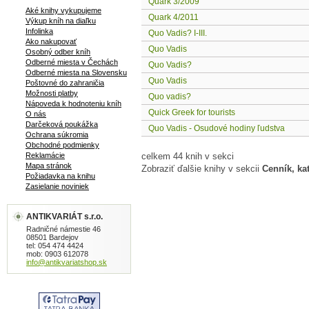
Quark 3/2009
Aké knihy vykupujeme
Quark 4/2011
Výkup kníh na diaľku
Infolinka
Quo Vadis? I-III.
Ako nakupovať
Quo Vadis
Osobný odber kníh
Odberné miesta v Čechách
Quo Vadis?
Odberné miesta na Slovensku
Quo Vadis
Poštovné do zahraničia
Možnosti platby
Quo vadis?
Nápoveda k hodnoteniu kníh
Quick Greek for tourists
O nás
Darčeková poukážka
Quo Vadis - Osudové hodiny ľudstva
Ochrana súkromia
Obchodné podmienky
Reklamácie
celkem 44 knih v sekci
Mapa stránok
Zobraziť ďalšie knihy v sekcii
Cenník, ka
Požiadavka na knihu
Zasielanie noviniek
ANTIKVARIÁT s.r.o.
Radničné námestie 46
08501 Bardejov
tel: 054 474 4424
mob: 0903 612078
info@antikvariatshop.sk