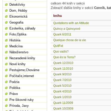
celkom 44 knih v sekcii
Detektívky
Zobraziť ďalšie knihy v sekcii
Cenník, ka
Dom, Hobby
kniha
Ekonomická
Geografia
Quotations with an Attitude
Ezoterika, záhady
Quincy a Quincyové
Foto,Optika
Quark 6/2011
História
Quelque chose de la vie
QuitFat
Medicína
Quo vadis?
Náboženstvo
Que és la Terra?
Nezaradené knihy
Quark 12/2010
Nové knihy
Quark 11/2010
Pestujeme,Chováme
Quark 9/2010
Počítače,internet
Quark 7/2010
Poézia
Quark 5/2010
Politika
Quark 4/2010
Právo
Quark 1/2010
Pre šikovné ruky
Quark 11/2009
Príroda, Javy
Quark 10/2009