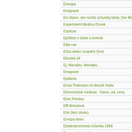
Energia
Emigranti
Ein Mann, der nichts schuldig blieb, Der B
Experiment Ideálny človek
Exploze
Epištoly o láske a bolesti
Ešte rok
Eliza alebo ozajstný život
Etruská síť
Ej, Macejku, Macejku...
Emigranti
Epifánie
Ernst Thälmann im Bezirk Halle
Ekonomické nástroje - Dane, clá, ceny
Elvis Presley
Effi Briestová
Erik (bez obalu)
Evropa dnes
Elektrotechnická ročenka 1986