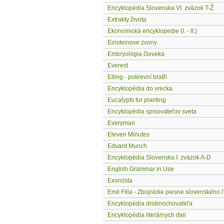
Encyklopédia Slovenska VI. zväzok T-Ž
Extrakty života
Ekonomická encyklopedie (I. - II.)
Einsteinove zvony
Embryológia človeka
Everest
Elling - pokrevní bratři
Encyklopédia do vrecka
Eucalypts for planting
Encyklopédia spisovateľov sveta
Everyman
Eleven Minutes
Edvard Munch
Encyklopédia Slovenska I. zväzok A-D
English Grammar in Use
Exorcista
Emil Filla - Zbojnícke piesne slovenského 
Encyklopédia drobnochovateľa
Encyklopédia literárnych diel