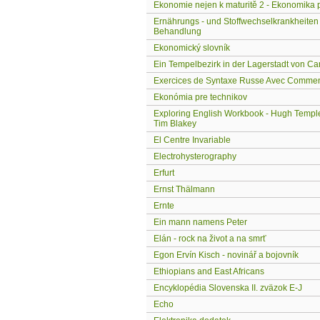
Ekonomie nejen k maturitě 2 - Ekonomika 
Ernährungs - und Stoffwechselkrankheiten
Behandlung
Ekonomický slovník
Ein Tempelbezirk in der Lagerstadt von C
Exercices de Syntaxe Russe Avec Commen
Ekonómia pre technikov
Exploring English Workbook - Hugh Templ
Tim Blakey
El Centre Invariable
Electrohysterography
Erfurt
Ernst Thälmann
Ernte
Ein mann namens Peter
Elán - rock na život a na smrť
Egon Ervín Kisch - novinář a bojovník
Ethiopians and East Africans
Encyklopédia Slovenska II. zväzok E-J
Echo