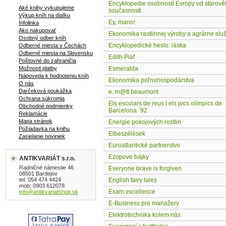
Encyklopedie osobností Evropy od starově
Aké knihy vykupujeme
současnosti
Výkup kníh na diaľku
Ey, mann!
Infolinka
Ako nakupovať
Ekonomika rastlinnej výroby a agrárne slu
Osobný odber kníh
Encyklopedické heslo: láska
Odberné miesta v Čechách
Odberné miesta na Slovensku
Edith Piaf
Poštovné do zahraničia
Možnosti platby
Esmeralda
Nápoveda k hodnoteniu kníh
Ekonomika poľnohospodárstva
O nás
Darčeková poukážka
e. m@tt.beaumont
Ochrana súkromia
Els escolars de reus i els jocs olímpics de
Obchodné podmienky
Barcelona ´92
Reklamácie
Mapa stránok
Energie pokojových rostlin
Požiadavka na knihu
Elbeszélések
Zasielanie noviniek
Euroatlantické partnerstvo
Ezopove bájky
ANTIKVARIÁT s.r.o.
Radničné námestie 46
Everyone brave is forgiven
08501 Bardejov
tel: 054 474 4424
English fairy tales
mob: 0903 612078
Exam excellence
info@antikvariatshop.sk
E-Business pro manažery
Elektrotechnika kolem nás