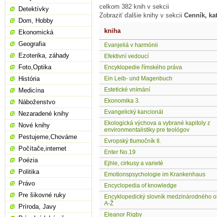
celkom 382 knih v sekcii
Detektívky
Zobraziť ďalšie knihy v sekcii
Cenník, ka
Dom, Hobby
kniha
Ekonomická
Geografia
Evanjeliá v harmónii
Ezoterika, záhady
Efektivní vedoucí
Foto,Optika
Encyklopedie římského práva
História
Ein Leib- und Magenbuch
Estetické vnímání
Medicína
Ekonomika 3.
Náboženstvo
Evangelický kancionál
Nezaradené knihy
Ekologická výchova a vybrané kapitoly z
Nové knihy
environmentalistiky pre teológov
Pestujeme,Chováme
Evropský tlumočník II.
Počítače,internet
Enter No.19
Poézia
Ejhle, cirkusy a varieté
Politika
Emotionspsychologie im Krankenhaus
Právo
Encyclopedia of knowledge
Pre šikovné ruky
Encyklopedický slovník medzinárodného 
A-Ž
Príroda, Javy
Eleanor Rigby