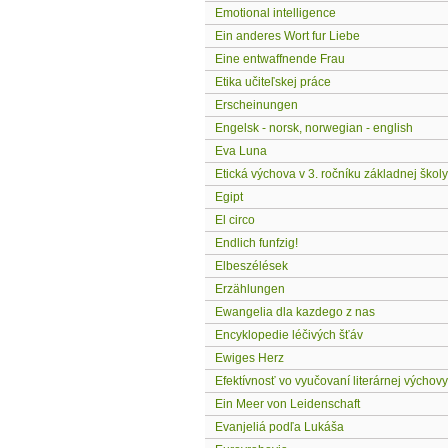
Emotional intelligence
Ein anderes Wort fur Liebe
Eine entwaffnende Frau
Etika učiteľskej práce
Erscheinungen
Engelsk - norsk, norwegian - english
Eva Luna
Etická výchova v 3. ročníku základnej školy
Egipt
El circo
Endlich funfzig!
Elbeszélések
Erzählungen
Ewangelia dla kazdego z nas
Encyklopedie léčivých šťáv
Ewiges Herz
Efektívnosť vo vyučovaní literárnej výchovy
Ein Meer von Leidenschaft
Evanjeliá podľa Lukáša