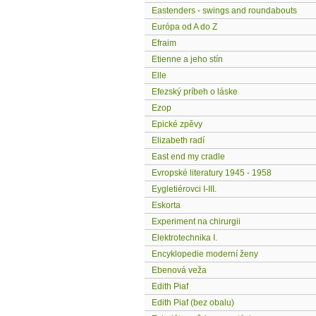
Eastenders - swings and roundabouts
Európa od A do Z
Efraim
Etienne a jeho stín
Elle
Efezský príbeh o láske
Ezop
Epické zpěvy
Elizabeth radí
East end my cradle
Evropské literatury 1945 - 1958
Eygletiérovci I-III.
Eskorta
Experiment na chirurgii
Elektrotechnika I.
Encyklopedie moderní ženy
Ebenová veža
Edith Piaf
Edith Piaf (bez obalu)