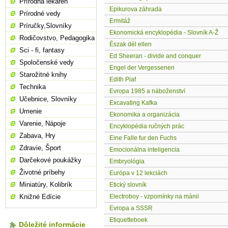
Prírodná lekáreň
Epikurova záhrada
Prírodné vedy
Ermitáž
Príručky,Slovníky
Ekonomická encyklopédia - Slovník A-Ž
Rodičovstvo, Pedagogika
Észak dél ellen
Sci - fi, fantasy
Ed Sheeran - divide and conquer
Spoločenské vedy
Engel der Vergessenen
Starožitné knihy
Edith Piaf
Technika
Evropa 1985 a náboženství
Učebnice, Slovníky
Excavating Kafka
Umenie
Ekonomika a organizácia
Varenie, Nápoje
Encyklopédia ručných prác
Zabava, Hry
Eine Falle fur den Fuchs
Zdravie, Šport
Emocionálna inteligencia
Darčekové poukážky
Embryológia
Životné príbehy
Európa v 12 lekciách
Miniatúry, Kolibrík
Etický slovník
Knižné Edície
Electroboy - vzpomínky na mánii
Evropa a SSSR
Etiquetteboek
Dôležité informácie