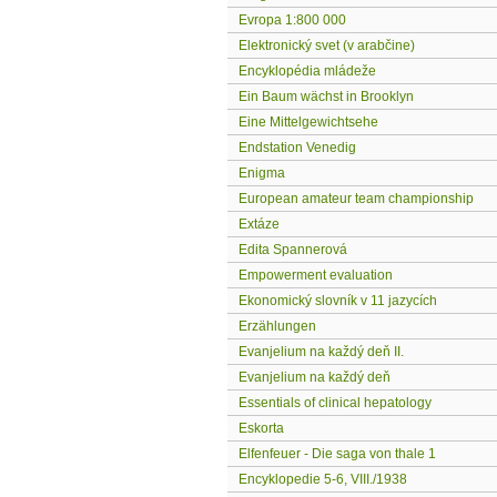
Evropa 1:800 000
Elektronický svet (v arabčine)
Encyklopédia mládeže
Ein Baum wächst in Brooklyn
Eine Mittelgewichtsehe
Endstation Venedig
Enigma
European amateur team championship
Extáze
Edita Spannerová
Empowerment evaluation
Ekonomický slovník v 11 jazycích
Erzählungen
Evanjelium na každý deň II.
Evanjelium na každý deň
Essentials of clinical hepatology
Eskorta
Elfenfeuer - Die saga von thale 1
Encyklopedie 5-6, VIII./1938