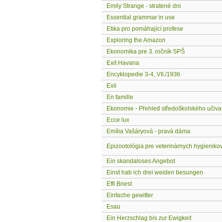
Emily Strange - stratené dni
Essential grammar in use
Etika pro pomáhající profese
Exploring the Amazon
Ekonomika pre 3. ročník SPŠ
Exit Havana
Encyklopedie 3-4, VII./1936
Exil
En famille
Ekonomie - Přehled středoškolského učiva
Ecce lux
Emília Vašáryová - pravá dáma
Epizootológia pre veterinárnych hygienikov
Ein skandaloses Angebot
Einst hab ich drei weiden besungen
Effi Briest
Einfache gewitter
Esau
Ein Herzschlag bis zur Ewigkeit