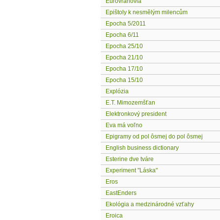
Eurovrahovia
Epištoly k nesmělým milencům
Epocha 5/2011
Epocha 6/11
Epocha 25/10
Epocha 21/10
Epocha 17/10
Epocha 15/10
Explózia
E.T. Mimozemšťan
Elektronkový president
Eva má voľno
Epigramy od pol ôsmej do pol ôsmej
English business dictionary
Esterine dve tváre
Experiment "Láska"
Eros
EastEnders
Ekológia a medzinárodné vzťahy
Eroica