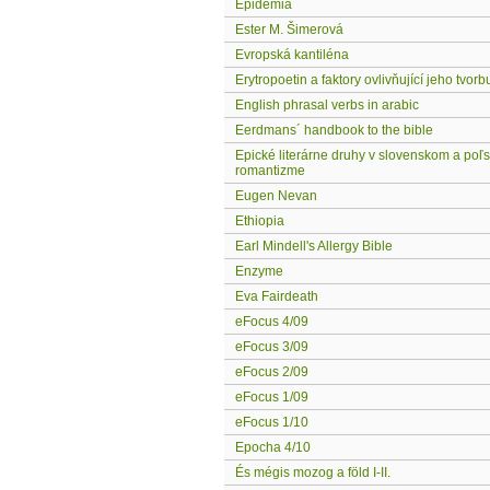
Epidémia
Ester M. Šimerová
Evropská kantiléna
Erytropoetin a faktory ovlivňující jeho tvorb
English phrasal verbs in arabic
Eerdmans´ handbook to the bible
Epické literárne druhy v slovenskom a po
romantizme
Eugen Nevan
Ethiopia
Earl Mindell's Allergy Bible
Enzyme
Eva Fairdeath
eFocus 4/09
eFocus 3/09
eFocus 2/09
eFocus 1/09
eFocus 1/10
Epocha 4/10
És mégis mozog a föld I-II.