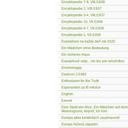
Encyklopedie 7-8, VIII./1938
Encyklopedie 2, VIII./1937
Encyklopedie 3-4, VIII./1937
Encyklopedie 10, VII./1936
Encyklopedie 6-7, VII./1936
Encyklopedie 1, VII./1936
Evanjelium na každý deň rok 2020
Ein Mädchen ohne Bedeutung
Ein sicheres Haus
Evanjeliové rady... nie len pre rehoľníkov
Enzimologija
Exalicon 1/1992
Enthusiasm for the Truth
Esperantem za tři měsíce
English
Exocet
Eine Stadt wie Alice, Ein Mädchen auf dem
Meeresgrund, Airport, Ich Kim
Európa atlas turistických zaujímavostí
Evropa řečená západní