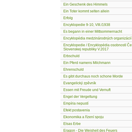
Ein Geschenk des Himmels
Ein Toter kommt selten allein
Erfolg
Encyklopedie 9-10, VIII./1938
Es begann in einer Mittsommernacht
Encyklopédia medzinárodných organizácií
Encyklopedie / Encyklopédia osobností Če
Slovenskej republiky V.2017
Erbschuld
Ein Pferd namens Milchmann
Ehrenschuld
Es gibt durchaus noch schone Morde
Evangelický zpěvník
Essen mit Freude und Vernuft
Engel der Vergeltung
Empíria nepustí
Efekt postavenia
Ekonomika a řízení spoju
Elsas Erbe
Eragon - Die Weisheit des Feuers