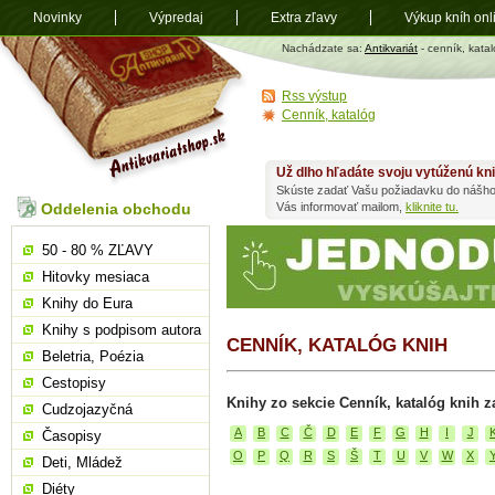
Novinky
Výpredaj
Extra zľavy
Výkup kníh onl
Antikvariát
Nachádzate sa:
Antikvariát
- cenník, kata
shop.sk
Rss výstup
Cenník, katalóg
Už dlho hľadáte svoju vytúženú kn
Skúste zadať Vašu požiadavku do nášho
Oddelenia obchodu
Vás informovať mailom,
kliknite tu.
50 - 80 % ZĽAVY
Hitovky mesiaca
Knihy do Eura
Knihy s podpisom autora
CENNÍK, KATALÓG KNIH
Beletria, Poézia
Cestopisy
Knihy zo sekcie Cenník, katalóg knih z
Cudzojazyčná
A
B
C
Č
D
E
F
G
H
I
J
Časopisy
O
P
Q
R
S
Š
T
U
V
W
X
Deti, Mládež
Diéty