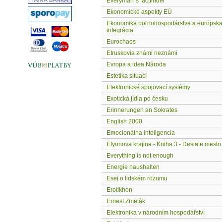
Everyman´s factfinder
Ekonomické aspekty EÚ
Ekonomika poľnohospodárstva a európsk
integrácia
Eurochaos
Etruskovia známi neznámi
Evropa a idea Národa
Estetika situací
Elektronické spojovací systémy
Exotická jídla po česku
Erinnerungen an Sokrates
English 2000
Emocionálna inteligencia
Elyonova krajina - Kniha 3 - Desiate mesto
Everything is not enough
Energie haushalten
Esej o lidském rozumu
Erotikhon
Ernest Zmeták
Elektronika v národním hospodářství