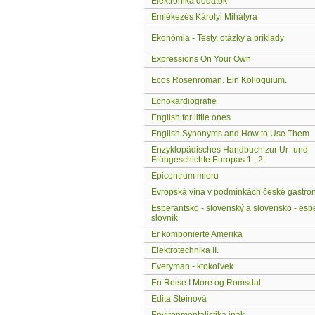
Elektronika dodatok
Emlékezés Károlyi Mihályra
Ekonómia - Testy, otázky a príklady
Expressions On Your Own
Ecos Rosenroman. Ein Kolloquium.
Echokardiografie
English for little ones
English Synonyms and How to Use Them
Enzyklopädisches Handbuch zur Ur- und
Frühgeschichte Europas 1., 2.
Epicentrum mieru
Evropská vína v podmínkách české gastron
Esperantsko - slovenský a slovensko - esp
slovník
Er komponierte Amerika
Elektrotechnika II.
Everyman - ktokoľvek
En Reise I More og Romsdal
Edita Steinová