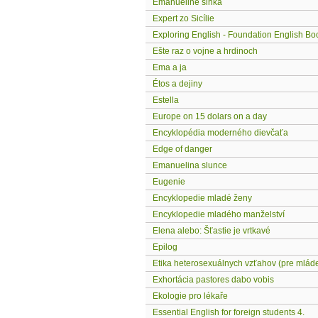
Emanueline slnká
Expert zo Sicílie
Exploring English - Foundation English Bo
Ešte raz o vojne a hrdinoch
Ema a ja
Étos a dejiny
Estella
Europe on 15 dolars on a day
Encyklopédia moderného dievčaťa
Edge of danger
Emanuelina slunce
Eugenie
Encyklopedie mladé ženy
Encyklopedie mladého manželství
Elena alebo: Šťastie je vrtkavé
Epilog
Etika heterosexuálnych vzťahov (pre mlád
Exhortácia pastores dabo vobis
Ekologie pro lékaře
Essential English for foreign students 4.