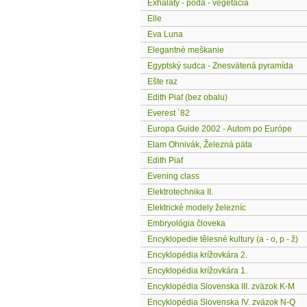
Exhaláty - pôda - vegetácia
Elle
Eva Luna
Elegantné meškanie
Egyptský sudca - Znesvätená pyramída
Ešte raz
Edith Piaf (bez obalu)
Everest ´82
Europa Guide 2002 - Autom po Európe
Elam Ohnivák, Železná päta
Edith Piaf
Evening class
Elektrotechnika II.
Elektrické modely železníc
Embryológia človeka
Encyklopedie tělesné kultury (a - o, p - ž)
Encyklopédia krížovkára 2.
Encyklopédia krížovkára 1.
Encyklopédia Slovenska III. zväzok K-M
Encyklopédia Slovenska IV. zväzok N-Q