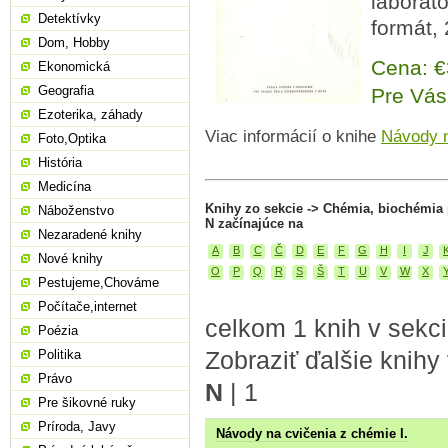
laborató
Detektívky
formát, 
Dom, Hobby
Cena: 
Ekonomická
Geografia
Pre Vás
Ezoterika, záhady
Viac informácií o knihe
Návody n
Foto,Optika
História
Medicína
Knihy zo sekcie -> Chémia, biochémia
Náboženstvo
N začínajúce na
Nezaradené knihy
A
B
C
Č
D
E
F
G
H
I
J
Nové knihy
O
P
Q
R
S
Š
T
U
V
W
X
Pestujeme,Chováme
Počítače,internet
celkom 1 knih v sekc
Poézia
Zobraziť ďalšie knihy
Politika
Právo
N
|
1
Pre šikovné ruky
Príroda, Javy
Návody na cvičenia z chémie I.