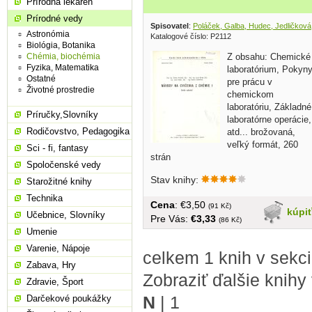
Prírodná lekáreň
Prírodné vedy
Spisovatel
:
Poláček, Galba, Hudec, Jedličková
Astronómia
Katalogové číslo: P2112
Biológia, Botanika
Z obsahu: Chemické
Chémia, biochémia
Fyzika, Matematika
laboratórium, Pokyn
Ostatné
pre prácu v
Životné prostredie
chemickom
laboratóriu, Základné
Príručky,Slovníky
laboratórne operácie,
Rodičovstvo, Pedagogika
atd... brožovaná,
veľký formát, 260
Sci - fi, fantasy
strán
Spoločenské vedy
Stav knihy:
Starožitné knihy
Technika
Cena
: €3,50
(91 Kč)
kúpi
Učebnice, Slovníky
Pre Vás:
€3,33
(86 Kč)
Umenie
Varenie, Nápoje
celkem 1 knih v sekc
Zabava, Hry
Zobraziť ďalšie knihy
Zdravie, Šport
N
|
1
Darčekové poukážky