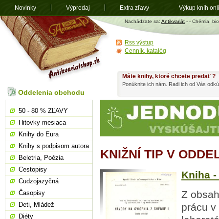
Novinky
Výpredaj
Extra zľavy
Výkup kníh onl
Antikvariát
Nachádzate sa:
Antikvariát
-
- Chémia, bi
shop.sk
Rss výstup
Cenník, katalóg
Máte knihy, ktoré chcete predať ?
Ponúknite ich nám. Radi ich od Vás odkú
Oddelenia obchodu
50 - 80 % ZĽAVY
Hitovky mesiaca
Knihy do Eura
Knihy s podpisom autora
KNIŽNÍ TIP V ODDE
Beletria, Poézia
Cestopisy
Kniha -
Cudzojazyčná
Z obsah
Časopisy
Deti, Mládež
prácu v
Diéty