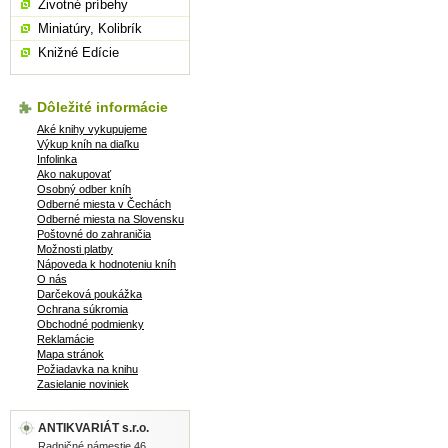
Životné príbehy
Miniatúry, Kolibrík
Knižné Edície
Dôležité informácie
Aké knihy vykupujeme
Výkup kníh na diaľku
Infolinka
Ako nakupovať
Osobný odber kníh
Odberné miesta v Čechách
Odberné miesta na Slovensku
Poštovné do zahraničia
Možnosti platby
Nápoveda k hodnoteniu kníh
O nás
Darčeková poukážka
Ochrana súkromia
Obchodné podmienky
Reklamácie
Mapa stránok
Požiadavka na knihu
Zasielanie noviniek
ANTIKVARIÁT s.r.o.
Radničné námestie 46