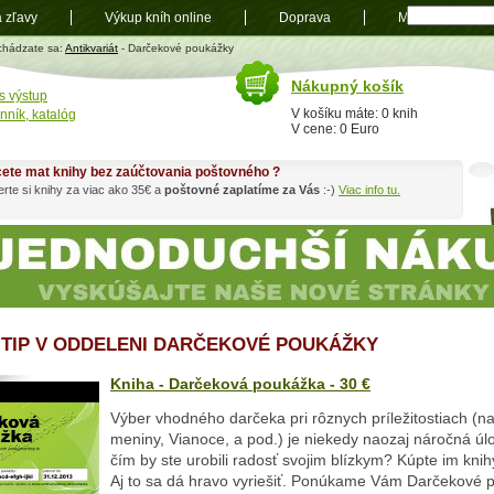
a zľavy
Výkup kníh online
Doprava
Mapa
t
chádzate sa:
Antikvariát
- Darčekové poukážky
Nákupný košík
s výstup
V košíku máte: 0 knih
nník, katalóg
V cene: 0 Euro
ete mat knihy bez zaúčtovania poštovného ?
rte si knihy za viac ako 35€ a
poštovné zaplatíme za Vás
:-)
Viac info tu.
 TIP V ODDELENI DARČEKOVÉ POUKÁŽKY
Kniha - Darčeková poukážka - 30 €
Výber vhodného darčeka pri rôznych príležitostiach (n
meniny, Vianoce, a pod.) je niekedy naozaj náročná úl
čím by ste urobili radosť svojim blízkym? Kúpte im kni
Aj to sa dá hravo vyriešiť. Ponúkame Vám Darčekové 