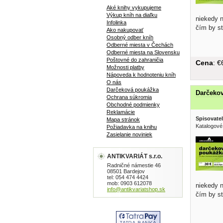
Aké knihy vykupujeme
Výkup kníh na diaľku
niekedy n
Infolinka
čím by st
Ako nakupovať
Osobný odber kníh
Odberné miesta v Čechách
Odberné miesta na Slovensku
Poštovné do zahraničia
Cena
: 
Možnosti platby
Nápoveda k hodnoteniu kníh
O nás
Darčeková poukážka
Darčekov
Ochrana súkromia
Obchodné podmienky
Reklamácie
Spisovatel
Mapa stránok
Katalogové
Požiadavka na knihu
Zasielanie noviniek
ANTIKVARIÁT s.r.o.
Radničné námestie 46
08501 Bardejov
tel: 054 474 4424
mob: 0903 612078
niekedy n
info@antikvariatshop.sk
čím by st