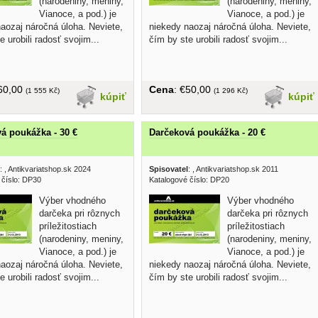
(narodeniny, meniny,
(narodeniny, meniny,
Vianoce, a pod.) je
Vianoce, a pod.) je
aozaj náročná úloha. Neviete,
niekedy naozaj náročná úloha. Neviete,
e urobili radosť svojim...
čím by ste urobili radosť svojim...
€60,00
Cena
: €50,00
(1 555 Kč)
(1 296 Kč)
kúpiť
kúpiť
á poukážka - 30 €
Darčeková poukážka - 20 €
:
, Antikvariatshop.sk 2024
Spisovatel
:
, Antikvariatshop.sk 2011
 číslo: DP30
Katalogové číslo: DP20
Výber vhodného
Výber vhodného
darčeka pri rôznych
darčeka pri rôznych
príležitostiach
príležitostiach
(narodeniny, meniny,
(narodeniny, meniny,
Vianoce, a pod.) je
Vianoce, a pod.) je
aozaj náročná úloha. Neviete,
niekedy naozaj náročná úloha. Neviete,
e urobili radosť svojim...
čím by ste urobili radosť svojim...