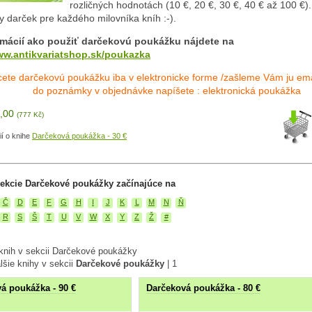
rozličných hodnotách (10 €, 20 €, 30 €, 40 € až 100 €).
y darček pre každého milovníka kníh :-).
rmácií ako použiť darčekovú poukážku nájdete na
ww.antikvariatshop.sk/poukazka
cete darčekovú poukážku iba v elektronicke forme /zašleme Vám ju ema
do poznámky v objednávke napíšete : elektronická poukážka
0,00
(777 Kč)
ií o knihe
Darčeková poukážka - 30 €
sekcie Darčekové poukážky začínajúce na
Č
D
E
F
G
H
I
J
K
L
M
N
Ň
R
S
Š
T
U
V
W
X
Y
Z
Ž
#
knih v sekcii Darčekové poukážky
lšie knihy v sekcii
Darčekové poukážky
|
1
á poukážka - 90 €
Darčeková poukážka - 80 €