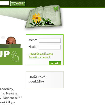
Blog
Meno:
Heslo:
Registrácia užívateľa
Zabudli ste heslo ?
Darčekové
poukážky
arodeniny,
oha. Neviete,
hy. Neviete aké?
poukážky v