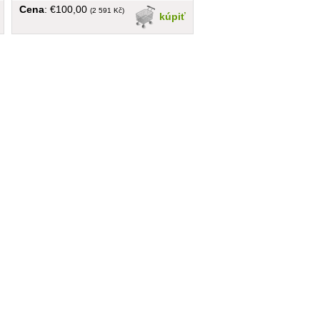
Cena
: €100,00
(2 591 Kč)
kúpiť