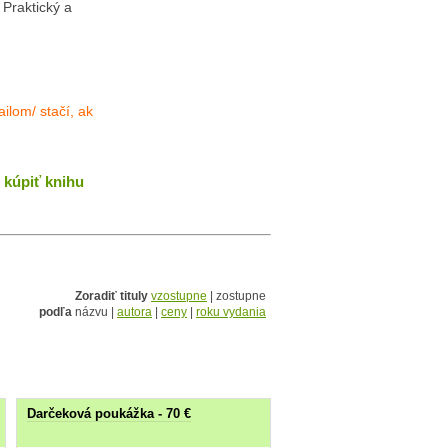
 Praktický a
ilom/ stačí, ak
kúpiť knihu
Zoradiť tituly
vzostupne
| zostupne
podľa
názvu |
autora
|
ceny
|
roku vydania
Darčeková poukážka - 70 €