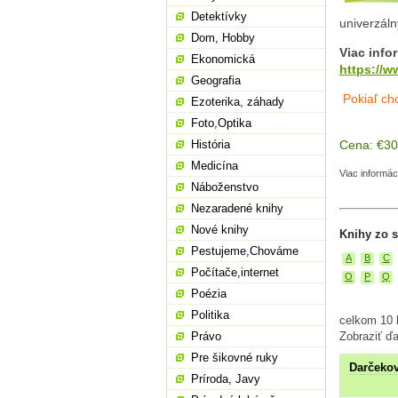
Detektívky
univerzáln
Dom, Hobby
Viac info
Ekonomická
https://w
Geografia
Pokiaľ ch
Ezoterika, záhady
Foto,Optika
História
Cena: €3
Medicína
Viac informác
Náboženstvo
Nezaradené knihy
Nové knihy
Knihy zo 
Pestujeme,Chováme
A
B
C
Počítače,internet
O
P
Q
Poézia
Politika
celkom 10 
Právo
Zobraziť ďa
Pre šikovné ruky
Darčekov
Príroda, Javy