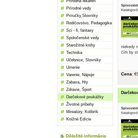
Prírodná lekáreň
Spisovatel
Prírodné vedy
Katalogové
Príručky,Slovníky
Rodičovstvo, Pedagogika
Sci - fi, fantasy
Spoločenské vedy
Starožitné knihy
niekedy n
čím by st
Technika
Učebnice, Slovníky
Umenie
Cena
: 
Varenie, Nápoje
Zabava, Hry
Zdravie, Šport
Darčekov
Darčekové poukážky
Životné príbehy
Spisovatel
Miniatúry, Kolibrík
Katalogové
Knižné Edície
Dôležité informácie