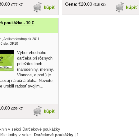
€30,00
Cena
: €20,00
(777 Kč)
(518 Kč)
kúpiť
kúpiť
á poukážka - 10 €
:
, Antikvariatshop.sk 2011
 číslo: DP10
Výber vhodného
darčeka pri rôznych
príležitostiach
(narodeniny, meniny,
Vianoce, a pod.) je
aozaj náročná úloha. Neviete,
e urobili radosť svojim...
€10,00
(259 Kč)
kúpiť
knih v sekci Darčekové poukážky
lšie knihy v sekcii
Darčekové poukážky
|
1