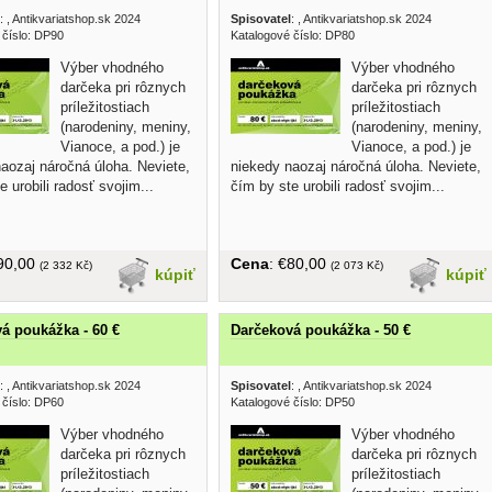
:
, Antikvariatshop.sk 2024
Spisovatel
:
, Antikvariatshop.sk 2024
 číslo: DP90
Katalogové číslo: DP80
Výber vhodného
Výber vhodného
darčeka pri rôznych
darčeka pri rôznych
príležitostiach
príležitostiach
(narodeniny, meniny,
(narodeniny, meniny,
Vianoce, a pod.) je
Vianoce, a pod.) je
aozaj náročná úloha. Neviete,
niekedy naozaj náročná úloha. Neviete,
e urobili radosť svojim...
čím by ste urobili radosť svojim...
€90,00
Cena
: €80,00
(2 332 Kč)
(2 073 Kč)
kúpiť
kúpiť
á poukážka - 60 €
Darčeková poukážka - 50 €
:
, Antikvariatshop.sk 2024
Spisovatel
:
, Antikvariatshop.sk 2024
 číslo: DP60
Katalogové číslo: DP50
Výber vhodného
Výber vhodného
darčeka pri rôznych
darčeka pri rôznych
príležitostiach
príležitostiach