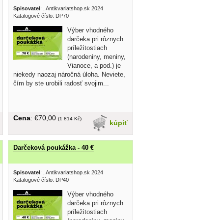
Spisovatel
:
, Antikvariatshop.sk 2024
Katalogové číslo: DP70
Výber vhodného
darčeka pri rôznych
príležitostiach
(narodeniny, meniny,
Vianoce, a pod.) je
niekedy naozaj náročná úloha. Neviete,
čím by ste urobili radosť svojim...
Cena
: €70,00
(1 814 Kč)
kúpiť
Darčeková poukážka - 40 €
Spisovatel
:
, Antikvariatshop.sk 2024
Katalogové číslo: DP40
Výber vhodného
darčeka pri rôznych
príležitostiach