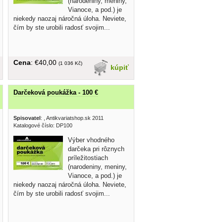
(narodeniny, meniny,
Vianoce, a pod.) je
niekedy naozaj náročná úloha. Neviete,
čím by ste urobili radosť svojim...
Cena
: €40,00
(1 036 Kč)
kúpiť
Darčeková poukážka - 100 €
Spisovatel
:
, Antikvariatshop.sk 2011
Katalogové číslo: DP100
Výber vhodného
darčeka pri rôznych
príležitostiach
(narodeniny, meniny,
Vianoce, a pod.) je
niekedy naozaj náročná úloha. Neviete,
čím by ste urobili radosť svojim...