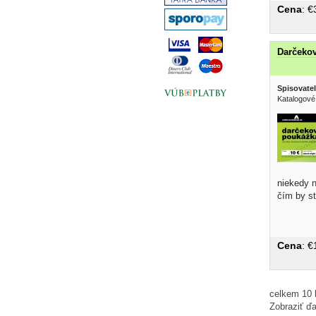
Cena
: 
Darčekov
Spisovatel
Katalogové
niekedy n
čím by st
Cena
: 
celkem 10 
Zobraziť ďa