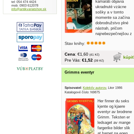
kamaráti objavia
tel: 054 474 4424
mob: 0903 612078
ukradnuté vzácne
info@antikvariatshop.sk
sošky a v tomto
momente sa začína
dobrodružstvo plné
nástrah, pričom
najnebezpečnejšou z
nich je...
Stav knihy:
Cena
: €1,60
(41 Kč)
kúpi
Pre Vás:
€1,52
(39 Kč)
Grimms eventyr
Spisovatel
:
Kolektív autorov
, Litor 1986
Katalogové číslo: N9875
Her finner du seks
kjente og kjaere
eventyr av brodrene
Grimm. Teksten er
ledsaget av mange
fargerike bilder slik
at barnet pa egen