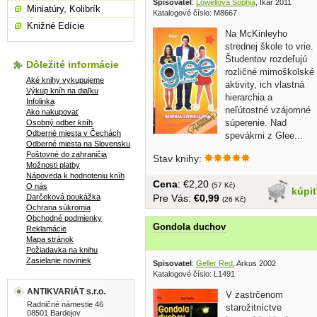
Spisovatel
:
Lowellová Sophia
, Ikar 2011
Miniatúry, Kolibrík
Katalogové číslo: M8667
Knižné Edície
Na McKinleyho
strednej škole to vrie.
Študentov rozdeľujú
Dôležité informácie
rozličné mimoškolské
Aké knihy vykupujeme
aktivity, ich vlastná
Výkup kníh na diaľku
hierarchia a
Infolinka
neľútostné vzájomné
Ako nakupovať
súperenie. Nad
Osobný odber kníh
Odberné miesta v Čechách
spevákmi z Glee...
Odberné miesta na Slovensku
Poštovné do zahraničia
Stav knihy:
Možnosti platby
Nápoveda k hodnoteniu kníh
Cena
: €2,20
(57 Kč)
O nás
kúpi
Darčeková poukážka
Pre Vás:
€0,99
(26 Kč)
Ochrana súkromia
Obchodné podmienky
Gondola duchov
Reklamácie
Mapa stránok
Požiadavka na knihu
Zasielanie noviniek
Spisovatel
:
Geller Red
, Arkus 2002
Katalogové číslo: L1491
ANTIKVARIÁT s.r.o.
V zastrčenom
Radničné námestie 46
starožitníctve
08501 Bardejov