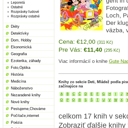
geht in 
Leporelá
Fotograf
Ostatné
Rozprávky ľudové
Loch, P
Rozprávky ostatné
Der klug
Diéty
väzba, 
Detektívky
Dom, Hobby
Cena: €12,00
(311 Kč)
Ekonomická
Pre Vás:
€11,40
(295 Kč)
Geografia
Ezoterika, záhady
Viac informácií o knihe
Gute Nac
Foto,Optika
História
Medicína
Knihy zo sekcie Deti, Mládež podla pi
začínajúce na
Náboženstvo
A
B
C
Č
D
E
F
G
H
I
J
Nezaradené knihy
O
P
Q
R
S
Š
T
U
V
W
X
Nové knihy
Pestujeme,Chováme
celkom 17 knih v sekc
Počítače,internet
Poézia
Zobraziť ďalšie knihy