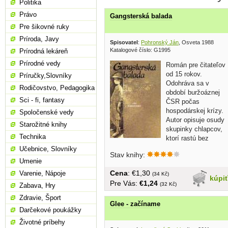
Politika
Právo
Gangsterská balada
Pre šikovné ruky
Príroda, Javy
Spisovatel
:
Pohronský Ján
, Osveta 1988
Katalogové číslo: G1995
Prírodná lekáreň
Prírodné vedy
Román pre čitateľov
od 15 rokov.
Príručky,Slovníky
Odohráva sa v
Rodičovstvo, Pedagogika
období buržoáznej
Sci - fi, fantasy
ČSR počas
hospodárskej krízy.
Spoločenské vedy
Autor opisuje osudy
Starožitné knihy
skupinky chlapcov,
Technika
ktorí rastú bez
rodičovského...
Učebnice, Slovníky
Stav knihy:
Umenie
Cena
: €1,30
Varenie, Nápoje
(34 Kč)
kúpi
Pre Vás:
€1,24
(32 Kč)
Zabava, Hry
Zdravie, Šport
Glee - začíname
Darčekové poukážky
Životné príbehy