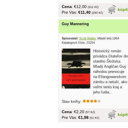
Cena
: €12,00
(311 Kč)
kúpi
Pre Vás:
€11,40
(295 Kč)
Guy Mannering
Spisovatel
:
Scott Walter
, Mladé letá 1964
Katalogové číslo: J3254
Historický román
privádza čitateľov do
starého Škótska.
Mladý Angličan Guy
náhodou prenocuje
na Ellangowanskom
zámku a netuší, ako
veľmi tento kraj a
jeho ľudia...
Stav knihy:
Cena
: €2,20
(57 Kč)
kúpi
Pre Vás:
€1,98
(51 Kč)