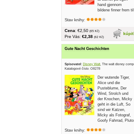
hand gjennom
bildene finner frem til
innholdet i...
Stav knihy:
Cena
: €2,50
(65 Kč)
kúpi
Pre Vás:
€2,38
(62 Kč)
Gute Nacht Geschichten
Spisovatel
:
Disney Walt
, The walt disney com
Katalogové číslo: O8278
Der wutende Tiger,
Alice und die
Pusteblume, Der
Wind, Strolch und
der Knochen, Micky
geht in die Luft, So
sind wir Katzen,
Micky als Fotograf,
Goofy Fahrrad, Pluto
scharrt ein...
Stav knihy: