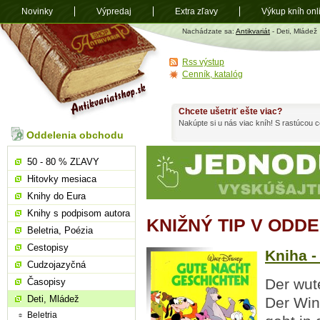
Novinky
Výpredaj
Extra zľavy
Výkup kníh onl
Antikvariát
Nachádzate sa:
Antikvariát
- Deti, Mládež
shop.sk
Rss výstup
Cenník, katalóg
Chcete ušetriť ešte viac?
Nakúpte si u nás viac kníh! S rastúcou
Oddelenia obchodu
50 - 80 % ZĽAVY
Hitovky mesiaca
Knihy do Eura
Knihy s podpisom autora
KNIŽNÝ TIP V ODDE
Beletria, Poézia
Cestopisy
Kniha -
Cudzojazyčná
Der wut
Časopisy
Deti, Mládež
Der Win
Beletria