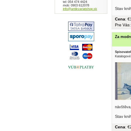
tel: 054 474 4424
mob: 0903 612078
Stav kni
info@antikvariatshop.sk
Cena
: 
Pre Vás
Za modro
Spisovatel
Katalogové
návštěva,
bez...
Stav kni
Cena
: 