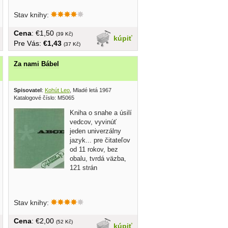
Stav knihy:
Cena
: €1,50
(39 Kč)
kúpiť
Pre Vás:
€1,43
(37 Kč)
Za nami Bábel
Spisovatel
:
Kohút Leo
, Mladé letá 1967
Katalogové číslo: M5065
Kniha o snahe a úsilí
vedcov, vyvinúť
jeden univerzálny
jazyk... pre čitateľov
od 11 rokov, bez
obalu, tvrdá väzba,
121 strán
Stav knihy:
Cena
: €2,00
(52 Kč)
kúpiť