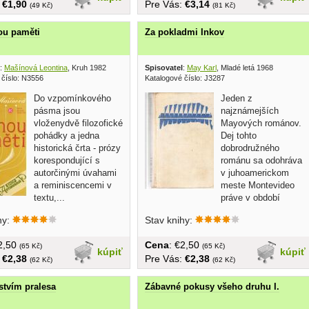
:
€1,90
Pre Vás:
€3,14
(49 Kč)
(81 Kč)
ou paměti
Za pokladmi Inkov
:
Mašínová Leontina
, Kruh 1982
Spisovatel
:
May Karl
, Mladé letá 1968
 číslo: N3556
Katalogové číslo: J3287
Do vzpomínkového
Jeden z
pásma jsou
najznámejších
vloženydvě filozofické
Mayových románov.
pohádky a jedna
Dej tohto
historická črta - prózy
dobrodružného
korespondující s
románu sa odohráva
autorčinými úvahami
v juhoamerickom
a reminiscencemi v
meste Montevideo
textu,...
práve v období
nepokojov a vzbury. Hlavným hrdinom...
hy:
Stav knihy:
€2,50
Cena
: €2,50
(65 Kč)
(65 Kč)
kúpiť
kúpiť
:
€2,38
Pre Vás:
€2,38
(62 Kč)
(62 Kč)
stvím pralesa
Zábavné pokusy všeho druhu I.