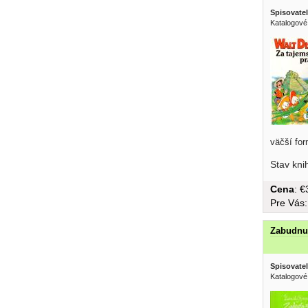
Spisovatel
Katalogové
väčší for
Stav kni
Cena
: 
Pre Vás
Zabudnu
Spisovatel
Katalogové 