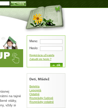
Blog
Meno:
Heslo:
Registrácia užívateľa
Zabudli ste heslo ?
Deti, Mládež
Beletria
Leporelá
rásnej
Ostatné
rátmi na tajné
Rozprávky ľudové
šené vtáky,
Rozprávky ostatné
ny, vždy si