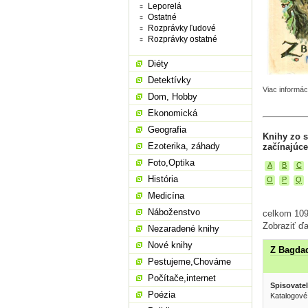
Leporelá
Ostatné
Rozprávky ľudové
Rozprávky ostatné
Diéty
Detektívky
Viac informác
Dom, Hobby
Ekonomická
Geografia
Knihy zo s
Ezoterika, záhady
začínajúce
Foto,Optika
A
B
C
História
O
P
Q
Medicína
Náboženstvo
celkom 109 
Zobraziť ďa
Nezaradené knihy
Nové knihy
Z Bagda
Pestujeme,Chováme
Počítače,internet
Spisovatel
Poézia
Katalogové