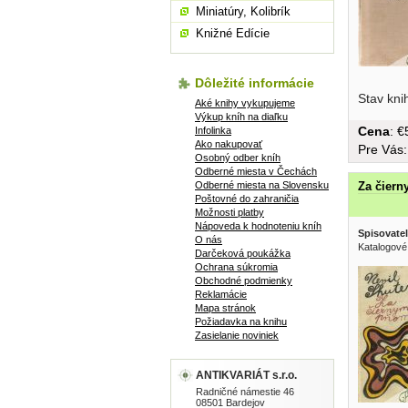
Miniatúry, Kolibrík
Knižné Edície
Dôležité informácie
čertice, 
Stav kni
Aké knihy vykupujeme
Výkup kníh na diaľku
Cena
: 
Infolinka
Ako nakupovať
Pre Vás
Osobný odber kníh
Odberné miesta v Čechách
Odberné miesta na Slovensku
Za čier
Poštovné do zahraničia
Možnosti platby
Nápoveda k hodnoteniu kníh
Spisovatel
O nás
Katalogové
Darčeková poukážka
Ochrana súkromia
Obchodné podmienky
Reklamácie
Mapa stránok
Požiadavka na knihu
Zasielanie noviniek
ANTIKVARIÁT s.r.o.
Radničné námestie 46
08501 Bardejov