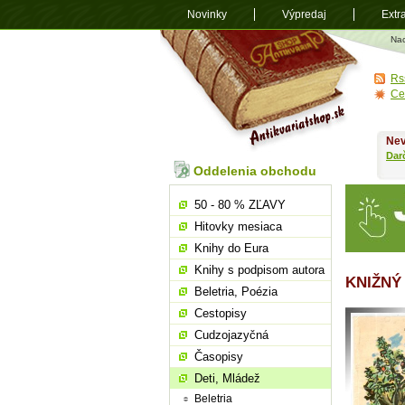
Novinky
Výpredaj
Extr
Antikvariá
Na
shop.sk
Rs
Ce
Nev
Dar
Oddelenia obchodu
50 - 80 % ZĽAVY
Hitovky mesiaca
Knihy do Eura
Knihy s podpisom autora
KNIŽNÝ
Beletria, Poézia
Cestopisy
Cudzojazyčná
Časopisy
Deti, Mládež
Beletria