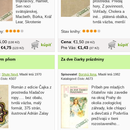
trojkráľový, Hamlet,
prostredia: Predaj
Sen noci
hory, Z povinnosti,
svätojánskej,
Vohľady, Cholera a
Macbeth, Búrka, Kráľ
iné... plátená obálka,
Lear, Skrotenie
tvrdá väzba, menší
Benátsky...
formát,...
hy:
Stav knihy:
€5,00
Cena
: €1,50
(130 Kč)
(39 Kč)
kúpiť
kúpiť
:
€4,75
Pre Vás:
€1,43
(123 Kč)
(37 Kč)
nym pňom
Za dve čiarky prázdniny
:
Shute Nevil
, Mladé letá 1970
Spisovatel
:
Borská Ilona
, Mladé letá 1982
 číslo: K507
Katalogové číslo: A673
Román z edície Čajka z
Príbeh pre mladých
prostredia hľadačov
čitateľov nás zavedie
ropy..... bez obalu,
na okraj Prahy do
tvrdá väzba, malý
okolia zoologickej
formát, 375 strán,
záhrady, kde chlapci
ilustroval Adrián Zalay
a dievčatá z Podvršia
prežívajú v tieni
rozostaveného...