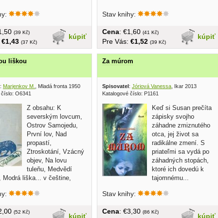
hy:
Stav knihy:
€1,50
Cena
: €1,60
(39 Kč)
(41 Kč)
kúpiť
kúpiť
:
€1,43
Pre Vás:
€1,52
(37 Kč)
(39 Kč)
u liškou
Za múrom
:
Marjenkov M.
, Mladá fronta 1950
Spisovatel
:
Jóriová Vanessa
, Ikar 2013
 číslo: O6341
Katalogové číslo: P1161
Z obsahu: K
Keď si Susan prečíta
severským lovcum,
zápisky svojho
Ostrov Samojedu,
záhadne zmiznutého
První lov, Nad
otca, jej život sa
propastí,
radikálne zmení. S
Ztroskotání, Vzácný
priateľmi sa vydá po
objev, Na lovu
záhadných stopách,
tuleňu, Medvědí
ktoré ich dovedú k
 Modrá liška... v češtine,
tajomnému...
hy:
Stav knihy:
€2,00
Cena
: €3,30
(52 Kč)
(86 Kč)
kúpiť
kúpiť