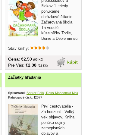
predškolákov a
žiakov 1. triedy
ponúkame
obrázkové čítanie
Začarovaná škola.
Tri veselé
kúzelníčky Todie,
Bonie a Debie nie sú
žiadne zlé...
Stav knihy:
Cena
: €2,50
(65 Kč)
kúpiť
Pre Vás:
€2,38
(62 Kč)
Začiatky hľadania
Spisovatel
:
Barker Felix, Ross-Macdonald Malcolm, Castlereagh Duncan
, Mladé letá 
Katalogové číslo: I2677
Prví cestovatelia -
Za horizont - Veľký
vek objavov. Kniha
ponúka dejiny
zemepisných
objavov a