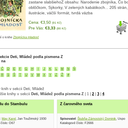
zastane slabšiehoZ obsahu: Narodenie zbojníka, Čo bo
oblôčkom, Sýkorky, V zelených kabátikoch... 205 strán
ilustrácie, väčší formát, tvrdá väzba
Cena: €3,50
(91 Kč)
Pre Vás:
€3,33
(86 Kč)
ií o knihe
Zbojnícka mladosť
ekcie Deti, Mládež podla pismena Z
 na
Č
D
E
F
G
H
I
J
K
L
M
N
Ň
R
S
Š
T
U
V
W
X
Y
Z
Ž
#
knih v sekcii Deti, Mládež
lšie knihy v sekcii
Deti, Mládež podla pismena Z
|
1
|
2
|
3
|
4
du do Stambulu
Z čarovného sveta
:
May Karel
, Jan Toužimský 1930
Spisovatel
:
Štubňa-Zámostský Dominik
, Uspo 
 číslo: O67
Katalogové číslo: F2666