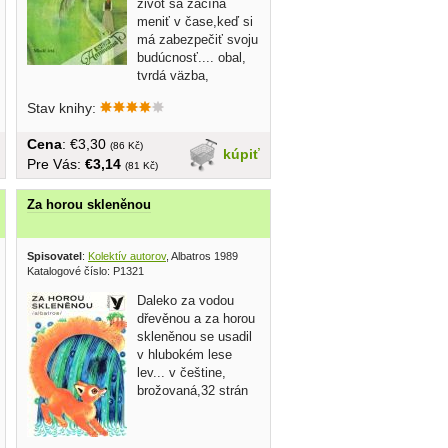
život sa začína
meniť v čase,keď si
má zabezpečiť svoju
budúcnosť.... obal,
tvrdá väzba,
ilustrovala...
Stav knihy:
Cena
: €3,30
(86 Kč)
kúpiť
Pre Vás:
€3,14
(81 Kč)
Za horou skleněnou
Spisovatel
:
Kolektív autorov
, Albatros 1989
Katalogové číslo: P1321
Daleko za vodou
dřevěnou a za horou
skleněnou se usadil
v hlubokém lese
lev... v češtine,
brožovaná,32 strán