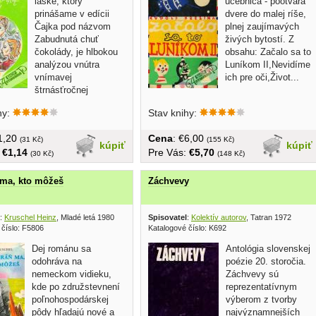
láske, ktorý
učebnica - pootvára
prinášame v edícii
dvere do malej ríše,
Čajka pod názvom
plnej zaujímavých
Zabudnutá chuť
živých bytostí. Z
čokolády, je hlbokou
obsahu: Začalo sa to
analýzou vnútra
Luníkom II,Nevidíme
vnímavej
ich pre oči,Život...
štrnásťročnej
...
hy:
Stav knihy:
€1,20
Cena
: €6,00
(31 Kč)
(155 Kč)
kúpiť
kúpiť
:
€1,14
Pre Vás:
€5,70
(30 Kč)
(148 Kč)
 ma, kto môžeš
Záchvevy
:
Kruschel Heinz
, Mladé letá 1980
Spisovatel
:
Kolektív autorov
, Tatran 1972
 číslo: F5806
Katalogové číslo: K692
Dej románu sa
Antológia slovenskej
odohráva na
poézie 20. storočia.
nemeckom vidieku,
Záchvevy sú
kde po združstevnení
reprezentatívnym
poľnohospodárskej
výberom z tvorby
pôdy hľadajú nové a
najvýznamnejších