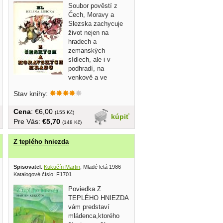
Soubor pověstí z
Čech, Moravy a
Slezska zachycuje
život nejen na
hradech a
zemanských
sídlech, ale i v
podhradí, na
venkově a ve
městech. Přibližuje příběhy z doby...
Stav knihy:
Cena
: €6,00
(155 Kč)
kúpiť
Pre Vás:
€5,70
(148 Kč)
Z teplého hniezda
osť 1956
Spisovatel
:
Kukučín Martin
, Mladé letá 1986
Katalogové číslo: F1701
Poviedka Z
TEPLÉHO HNIEZDA
vám predstaví
mládenca,ktorého