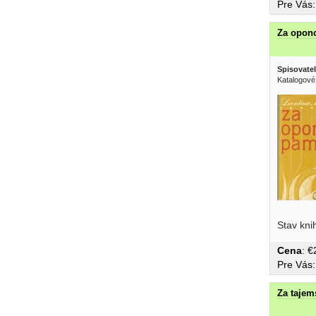
Pre Vás
Za opon
Spisovatel
Katalogové
Stav kni
Cena
: 
Pre Vás
Za tajem