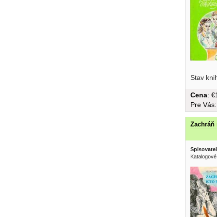
študentky
Stav kni
Cena
: 
Pre Vás
Zachráň
Spisovatel
Katalogové