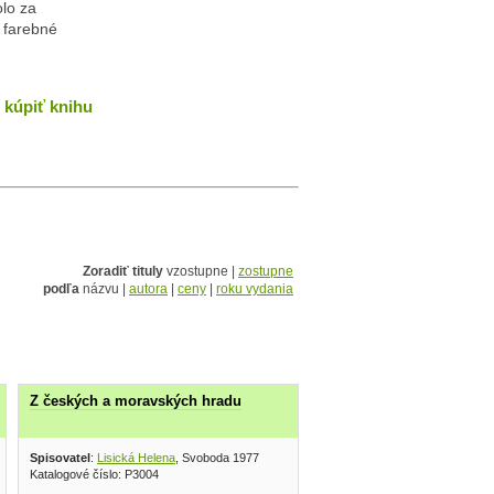
lo za
, farebné
kúpiť knihu
Zoradiť tituly
vzostupne |
zostupne
podľa
názvu |
autora
|
ceny
|
roku vydania
Z českých a moravských hradu
1995
Spisovatel
:
Lisická Helena
, Svoboda 1977
Katalogové číslo: P3004