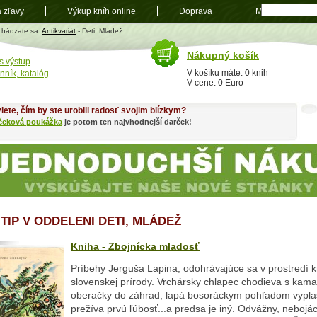
a zľavy
Výkup kníh online
Doprava
Mapa
t
chádzate sa:
Antikvariát
- Deti, Mládež
Nákupný košík
s výstup
V košíku máte: 0 knih
nník, katalóg
V cene: 0 Euro
iete, čím by ste urobili radosť svojim blízkym?
čeková poukážka
je potom ten najvhodnejší darček!
 TIP V ODDELENI DETI, MLÁDEŽ
Kniha - Zbojnícka mladosť
Príbehy Jerguša Lapina, odohrávajúce sa v prostredí k
slovenskej prírody. Vrchársky chlapec chodieva s kama
oberačky do záhrad, lapá bosoráckym pohľadom vypla
prežíva prvú ľúbosť...a predsa je iný. Odvážny, nebojác