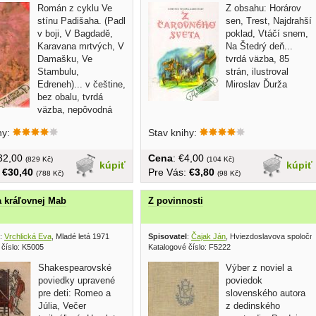
Román z cyklu Ve
Z obsahu: Horárov
stínu Padišaha. (Padl
sen, Trest, Najdrahší
v boji, V Bagdadě,
poklad, Vtáčí snem,
Karavana mrtvých, V
Na Štedrý deň...
Damašku, Ve
tvrdá väzba, 85
Stambulu,
strán, ilustroval
Edreneh)... v češtine,
Miroslav Ďurža
bez obalu, tvrdá
väzba, nepôvodná
hy:
Stav knihy:
€32,00
Cena
: €4,00
(829 Kč)
(104 Kč)
kúpiť
kúpiť
:
€30,40
Pre Vás:
€3,80
(788 Kč)
(98 Kč)
a kráľovnej Mab
Z povinnosti
:
Vrchlická Eva
, Mladé letá 1971
Spisovatel
:
Čajak Ján
, Hviezdoslavova spoločn
 číslo: K5005
Katalogové číslo: F5222
Shakespearovské
Výber z noviel a
poviedky upravené
poviedok
pre deti: Romeo a
slovenského autora
Júlia, Večer
z dedinského