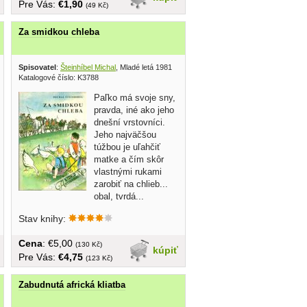
Pre Vás:
€1,90
(49 Kč)
Za smidkou chleba
Spisovatel
:
Šteinhíbel Michal
, Mladé letá 1981
Katalogové číslo: K3788
Paľko má svoje sny,
pravda, iné ako jeho
dnešní vrstovníci.
Jeho najväčšou
túžbou je uľahčiť
matke a čím skôr
vlastnými rukami
zarobiť na chlieb...
obal, tvrdá...
Stav knihy:
Cena
: €5,00
(130 Kč)
kúpiť
Pre Vás:
€4,75
(123 Kč)
Zabudnutá africká kliatba