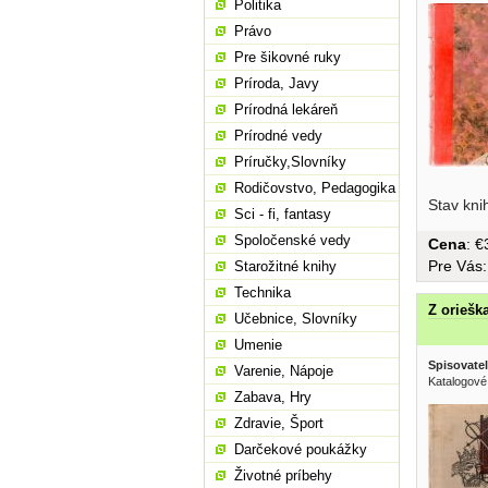
Politika
Právo
Pre šikovné ruky
Príroda, Javy
Prírodná lekáreň
Prírodné vedy
Príručky,Slovníky
Rodičovstvo, Pedagogika
obálka,...
Stav kni
Sci - fi, fantasy
Spoločenské vedy
Cena
: 
Pre Vás
Starožitné knihy
Technika
Z oriešk
Učebnice, Slovníky
Umenie
Spisovatel
Varenie, Nápoje
Katalogové
Zabava, Hry
Zdravie, Šport
Darčekové poukážky
Životné príbehy