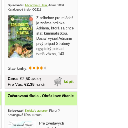
Spisovatel
:
Mlčochová Jela
, Arkus 2004
Katalogové číslo: O2111
Z príbehov pre mládež
je známa hrdinka
Adriana, ktorá sa chce
stať kriminalistkou.
Dosiaľ vyšiel Adrianin
prvý prípad Stratený
egyptský poklad. ...
tvrdá väzba, 143...
Stav knihy:
Cena
: €2,50
(65 Kč)
kúpiť
Pre Vás:
€2,38
(62 Kč)
Začarovaná škola - Obrázkové čítanie
Spisovatel
:
Kolektív autorov
, Pierot ?
Katalogové číslo: N8908
Pre zvedavých