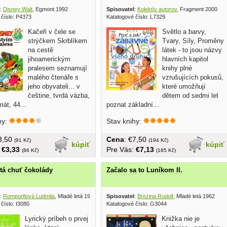
:
Disney Walt
, Egmont 1992
Spisovatel
:
Kolektív autorov
, Fragment 2000
 číslo: P4373
Katalogové číslo: L7329
Kačeři v čele se
Světlo a barvy,
strýčkem Skrblíkem
Tvary, Síly, Proměny
na cestě
látek - to jsou názvy
jihoamerickým
hlavních kapitol
pralesem seznamují
knihy plné
malého čtenáře s
vzrušujících pokusů,
jeho obyvateli... v
které umožňují
češtine, tvrdá väzba,
dětem od sedmi let
mát, 44...
poznat základní...
hy:
Stav knihy:
€3,50
Cena
: €7,50
(91 Kč)
(194 Kč)
kúpiť
kúpiť
:
€3,33
Pre Vás:
€7,13
(86 Kč)
(185 Kč)
tá chuť čokolády
Začalo sa to Luníkom II.
:
Romportlová Ludmila
, Mladé letá 1986
Spisovatel
:
Brezina Rudolf
, Mladé letá 1962
číslo: I3080
Katalogové číslo: G3044
Lyrický príbeh o prvej
Knižka nie je