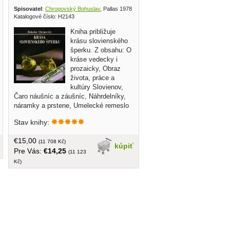
 1981
Spisovatel
:
Chropovský Bohuslav
, Pallas 1978
Katalogové číslo: H2143
Kniha približuje
krásu slovienského
šperku. Z obsahu: O
kráse vedecky i
prozaicky, Obraz
života, práce a
kultúry Slovienov,
Čaro náušníc a záušníc, Náhrdelníky,
náramky a prstene, Umelecké remeslo
v praktickom použití, Symboly moci a
Stav knihy:
slávy v umeleckom podaní, atd... tvrdá
väzba, kriedový papier, obal, 124 strán,
€15,00
36 čb a 33 farebných, náklad: 6000 ks
(11 708 Kč)
kúpiť
Pre Vás:
€14,25
(11 123
Kč)