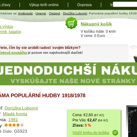
a zľavy
Výkup kníh online
Doprava
Mapa
t
chádzate sa:
Antikvariát
-
Umenie
-
Ostatné
-
Dorúžka Lubomír
: Panoráma populární hudby 1918
Nákupný košík
s výstup
V košíku máte: 0 knih
nník, katalóg
V cene: 0 Euro
iete, čím by ste urobili radosť svojim blízkym?
čeková poukážka
je potom ten najvhodnejší darček!
MA POPULÁRNÍ HUDBY 1918/1978
ľ
:
Dorúžka Lubomír
ľ
:
Mladá fronta
Cena: €2,60
(67 Kč)
nia
:
1981
Pre Vás:
€2,47
(64 Kč)
y
:
Zľava:
5 %
é číslo: G5923
Vložiť knihu do košika