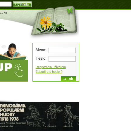
Blog
/1978
Meno:
Heslo:
Registrácia užívateľa
Zabudli ste heslo ?