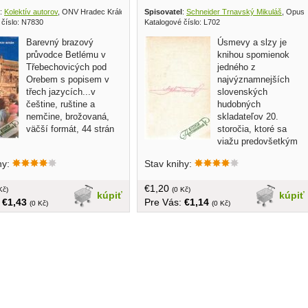
:
Kolektív autorov
, ONV Hradec Králové ?
Spisovatel
:
Schneider Trnavský Mikuláš
, Opus
 číslo: N7830
Katalogové číslo: L702
Barevný brazový
Úsmevy a slzy je
průvodce Betlému v
knihou spomienok
Třebechovicých pod
jedného z
Orebem s popisem v
najvýznamnejších
třech jazycích...v
slovenských
češtine, ruštine a
hudobných
nemčine, brožovaná,
skladateľov 20.
väčší formát, 44 strán
storočia, ktoré sa
viažu predovšetkým
k jeho milovanej Trnave, ale aj iným
hy:
Stav knihy:
miestam jeho pôsobenia... bez obalu,
tvrdá väzba, 151 strán
€1,20
Kč)
(0 Kč)
kúpiť
kúpiť
:
€1,43
Pre Vás:
€1,14
(0 Kč)
(0 Kč)