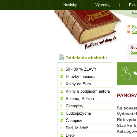
Novinky
Výpredaj
Extr
Antikvariá
Na
shop.sk
Rs
Ce
Nev
Dar
Oddelenia obchodu
50 - 80 % ZĽAVY
Hitovky mesiaca
Knihy do Eura
Knihy s podpisom autora
PANORÁ
Beletria, Poézia
Cestopisy
Spisovate
Cudzojazyčná
Vydavate
Rok vyda
Časopisy
Stav knih
Deti, Mládež
Katalogov
Diéty