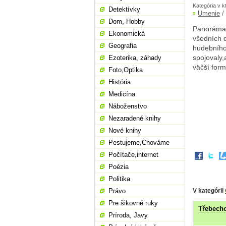
Kategória v k
Detektívky
Umenie
/
Dom, Hobby
Panoráma 
Ekonomická
všedních d
Geografia
hudebního 
spojovaly,
Ezoterika, záhady
väčší form
Foto,Optika
História
Medicína
Náboženstvo
Nezaradené knihy
Nové knihy
Pestujeme,Chováme
Počítače,internet
Poézia
Politika
V kategórii
Právo
Pre šikovné ruky
Třebecho
Príroda, Javy