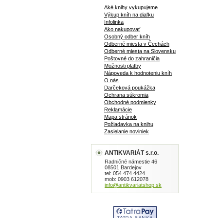
Aké knihy vykupujeme
Výkup kníh na diaľku
Infolinka
Ako nakupovať
Osobný odber kníh
Odberné miesta v Čechách
Odberné miesta na Slovensku
Poštovné do zahraničia
Možnosti platby
Nápoveda k hodnoteniu kníh
O nás
Darčeková poukážka
Ochrana súkromia
Obchodné podmienky
Reklamácie
Mapa stránok
Požiadavka na knihu
Zasielanie noviniek
ANTIKVARIÁT s.r.o.
Radničné námestie 46
08501 Bardejov
tel: 054 474 4424
mob: 0903 612078
info@antikvariatshop.sk