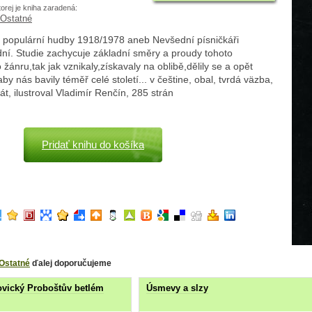
torej je kniha zaradená:
Ostatné
populární hudby 1918/1978 aneb Nevšední písničkáři
ní. Studie zachycuje základní směry a proudy tohoto
žánru,tak jak vznikaly,získavaly na oblibě,dělily se a opět
aby nás bavily téměř celé století... v češtine, obal, tvrdá väzba,
át, ilustroval Vladimír Renčín, 285 strán
Pridať knihu do košíka
Ostatné
ďalej doporučujeme
vický Proboštův betlém
Úsmevy a slzy