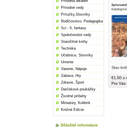
Prírodná lekáreň
Spisovatel
Prírodné vedy
Katalogové
Príručky,Slovníky
Rodičovstvo, Pedagogika
Sci - fi, fantasy
Spoločenské vedy
Starožitné knihy
Technika
Učebnice, Slovníky
Umenie
Stav kni
Varenie, Nápoje
Zabava, Hry
€1,50
(0 
Zdravie, Šport
Pre Vás
Darčekové poukážky
Životné príbehy
Miniatúry, Kolibrík
Knižné Edície
Dôležité informácie