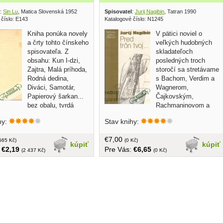
:
Sin Lu
, Matica Slovenská 1952
Spisovatel
:
Jurij Nagibin
, Tatran 1990
 číslo: E143
Katalogové číslo: N1245
Kniha ponúka novely
V pätici noviel o
a črty tohto čínskeho
veľkých hudobných
spisovateľa. Z
skladateľoch
obsahu: Kun I-dzi,
posledných troch
Zajtra, Malá príhoda,
storočí sa stretávame
Rodná dedina,
s Bachom, Verdim a
Diváci, Samotár,
Wagnerom,
Papierový šarkan...
Čajkovským,
bez obalu, tvrdá
Rachmaninovom a
1 strán
napokon s Kálmánom... tvrdá väzba s
hy:
Stav knihy:
obalom, 336 strán
€7,00
565 Kč)
(0 Kč)
kúpiť
kúpiť
:
€2,19
Pre Vás:
€6,65
(2 437 Kč)
(0 Kč)