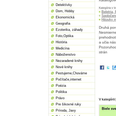
Katalogové
Detektívky
Kategória v k
Dom, Hobby
Beletria,
Spoločen
Ekonomická
Hitovky 
Geografia
Druhá porc
Ezoterika, záhady
Nesmierne
Foto,Optika
prehodnoti
História
a učia nás
Pozoruhodn
Medicína
strán
Náboženstvo
Nezaradené knihy
Nové knihy
Pestujeme,Chováme
Počítače,internet
Poézia
Politika
Právo
V kategórii
Pre šikovné ruky
Biele sve
Príroda, Javy