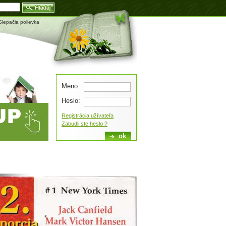
Blog
 Slepačia polievka
Meno:
Heslo:
Registrácia užívateľa
Zabudli ste heslo ?