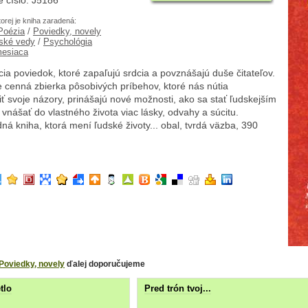
 číslo: J5186
torej je kniha zaradená:
 Poézia
/
Poviedky, novely
ské vedy
/
Psychológia
mesiaca
ia poviedok, ktoré zapaľujú srdcia a povznášajú duše čitateľov.
 cenná zbierka pôsobivých príbehov, ktoré nás nútia
ť svoje názory, prinášajú nové možnosti, ako sa stať ľudskejším
 vnášať do vlastného života viac lásky, odvahy a súcitu.
á kniha, ktorá mení ľudské životy... obal, tvrdá väzba, 390
Poviedky, novely
ďalej doporučujeme
tlo
Pred trón tvoj...