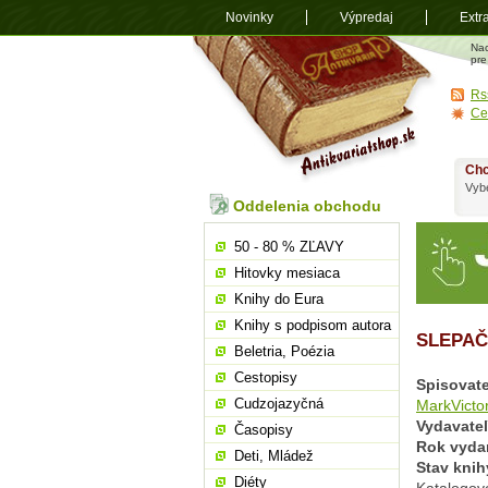
Novinky
Výpredaj
Extr
Antikvariá
Na
shop.sk
pre
Rs
Ce
Chc
Vybe
Oddelenia obchodu
50 - 80 % ZĽAVY
Hitovky mesiaca
Knihy do Eura
Knihy s podpisom autora
SLEPAČ
Beletria, Poézia
Cestopisy
Spisovate
Cudzojazyčná
MarkVicto
Vydavate
Časopisy
Rok vyda
Deti, Mládež
Stav knih
Diéty