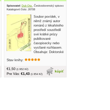
Spisovatel
:
Dub Ota
, Československý spisovatel 1989
Katalogové číslo: J8708
Soubor povídek, v
němž známý autor
románů z lékařského
prostředí soustředil
své krátké prózy
publikované
časopisecky nebo
vysílané rozhlasem.
Obsahuje: Doktorské
příběhy, Zlá doba okupace, Dobrá doba
Stav knihy:
míru, Ohlédnutí do daleké historie...
obal, tvrdá väzba, 262 strán
€1,50
(1 952 Kč)
kúpiť
Pre Vás:
€1,43
(1 854 Kč)