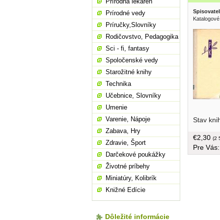
Prírodná lekáreň
Spisovatel
Prírodné vedy
Katalogové
Príručky,Slovníky
Rodičovstvo, Pedagogika
Sci - fi, fantasy
Spoločenské vedy
Starožitné knihy
Technika
Učebnice, Slovníky
Umenie
väzba, 18
Varenie, Nápoje
Stav kni
Zabava, Hry
€2,30
(2 
Zdravie, Šport
Pre Vás
Darčekové poukážky
Životné príbehy
Miniatúry, Kolibrík
Knižné Edície
Dôležité informácie