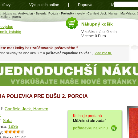
a zľavy
Výkup kníh online
Doprava
Mapa
t
chádzate sa:
Antikvariát
-
Beletria, Poézia
-
Poviedky, novely
-
Canfield Jack, Hansen MarkVictor
:
 dušu 2. porcia
Nákupný košík
s výstup
V košíku máte: 0 knih
nník, katalóg
V cene: 0 Euro
ete mat knihy bez zaúčtovania poštovného ?
rte si knihy za viac ako 35€ a
poštovné zaplatíme za Vás
:-)
Viac info tu.
IA POLIEVKA PRE DUŠU 2. PORCIA
ľ
:
Canfield Jack, Hansen
r
Kniha je predaná.
ľ
:
Sofa
Môžete si ale zadať
nia
:
1995
požiadavku na knihu
y
: