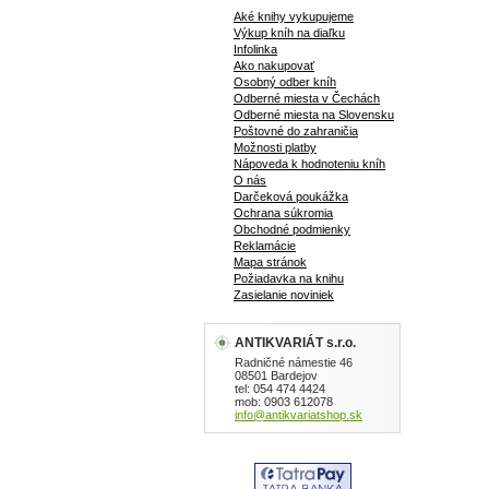
Aké knihy vykupujeme
Výkup kníh na diaľku
Infolinka
Ako nakupovať
Osobný odber kníh
Odberné miesta v Čechách
Odberné miesta na Slovensku
Poštovné do zahraničia
Možnosti platby
Nápoveda k hodnoteniu kníh
O nás
Darčeková poukážka
Ochrana súkromia
Obchodné podmienky
Reklamácie
Mapa stránok
Požiadavka na knihu
Zasielanie noviniek
ANTIKVARIÁT s.r.o.
Radničné námestie 46
08501 Bardejov
tel: 054 474 4424
mob: 0903 612078
info@antikvariatshop.sk