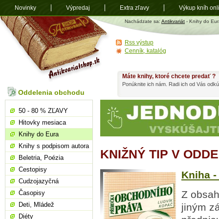
Novinky
Výpredaj
Extra zľavy
Výkup kníh onl
Antikvariát
Nachádzate sa:
Antikvariát
- Knihy do Eur
shop.sk
Rss výstup
Cenník, katalóg
Máte knihy, ktoré chcete predať ?
Ponúknite ich nám. Radi ich od Vás odkú
Oddelenia obchodu
50 - 80 % ZĽAVY
Hitovky mesiaca
Knihy do Eura
Knihy s podpisom autora
KNIŽNÝ TIP V ODD
Beletria, Poézia
Cestopisy
Kniha -
Cudzojazyčná
Z obsah
Časopisy
Deti, Mládež
jiným z
Diéty