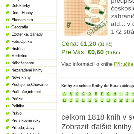
předpis
Detektívky
českosl
Dom, Hobby
zahrani
Ekonomická
atd... v
Geografia
172 str
Ezoterika, záhady
Foto,Optika
Cena: €1,20
(31 Kč)
História
Pre Vás:
€0,60
(16 Kč)
Medicína
Náboženstvo
Viac informácií o knihe
Příručka
Nezaradené knihy
Nové knihy
Pestujeme,Chováme
Knihy zo sekcie Knihy do Eura začínaj
Počítače,internet
A
B
C
Č
D
E
F
G
H
I
J
Poézia
O
P
Q
R
S
Š
T
U
V
W
X
Politika
Právo
celkom 1818 knih v s
Pre šikovné ruky
Zobraziť ďalšie knihy
Príroda, Javy