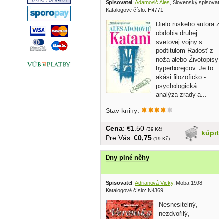
Spisovatel
:
Adamovič Ales
, Slovenský spisova
Katalogové číslo: H4771
Dielo ruského autora 
obdobia druhej
svetovej vojny s
podtitulom Radosť z
noža alebo Životopisy
hyperborejcov. Je to
akási filozoficko -
psychologická
analýza zrady a...
Stav knihy:
Cena
: €1,50
(39 Kč)
kúpi
Pre Vás:
€0,75
(19 Kč)
Dny plné něhy
Spisovatel
:
Adrianová Vicky
, Moba 1998
Katalogové číslo: N4369
Nesnesitelný,
nezdvořilý,