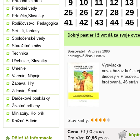
|
9
|
10
|
11
|
12
|
13
Prírodná lekáreň
Prírodné vedy
25
|
26
|
27
|
28
|
29
Príručky,Slovníky
41
|
42
|
43
|
44
|
45
Rodičovstvo, Pedagogika
Sci - fi, fantasy
Dobrý pastier i život dá za svoje ovce
Spoločenské vedy
Starožitné knihy
Spisovatel
:
, Artpress 1990
Technika
Katalogové číslo: O9876
Učebnice, Slovníky
Vysviacka
Umenie
novokňazov košickej
Varenie, Nápoje
diecézy v Prešove...
brožovaná, 46 strán
Zabava, Hry
Zdravie, Šport
Darčekové poukážky
Životné príbehy
Miniatúry, Kolibrík
Stav knihy:
Knižné Edície
Cena
: €1,00
(26 Kč)
kúpi
Pre Vás:
€0,95
Dôležité informácie
(25 Kč)