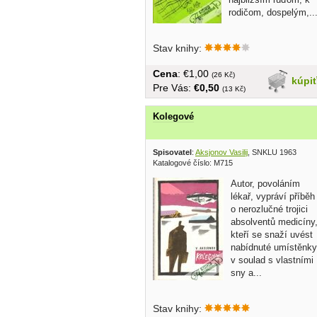
rodičom, dospelým,..
Stav knihy:
Cena
: €1,00
(26 Kč)
kúpi
Pre Vás:
€0,50
(13 Kč)
Kolegové
Spisovatel
:
Aksjonov Vasilij
, SNKLU 1963
Katalogové číslo: M715
Autor, povoláním
lékař, vypráví příběh
o nerozlučné trojici
absolventů medicíny
kteří se snaží uvést
nabídnuté umístěnky
v soulad s vlastními
sny a...
Stav knihy: