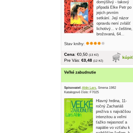
domýšlivý - takový
připadá Elke Petr po
jejich prvním
setkání. Její názor
opravdu není zvlášť
lichotivý... v češtine,
brožovaná, 64...
Stav knihy:
Cena
: €0,50
(13 Kč)
kúpi
Pre Vás:
€0,48
(12 Kč)
Veľké zabudnutie
Spisovatel
:
Ahlin Lars
, Smena 1982
Katalogové číslo: F7025
Hlavný hrdina, 11-
ročný Zachariáš
prežíva s najväčšou
intenzitou a veľmi
ťažko nejasnosť a
napätie vo vzťahu k
najbližším ľuďom, k