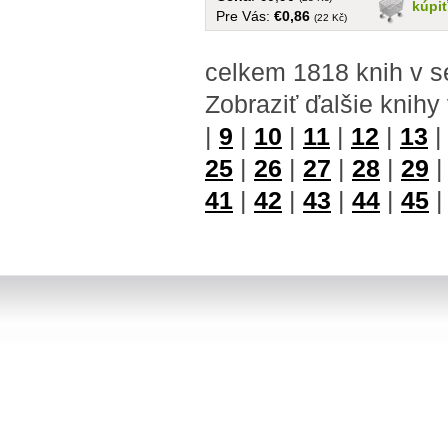
kúpi
Pre Vás:
€0,86
(22 Kč)
celkem 1818 knih v s
Zobraziť ďalšie knihy
|
9
|
10
|
11
|
12
|
13
25
|
26
|
27
|
28
|
29
41
|
42
|
43
|
44
|
45