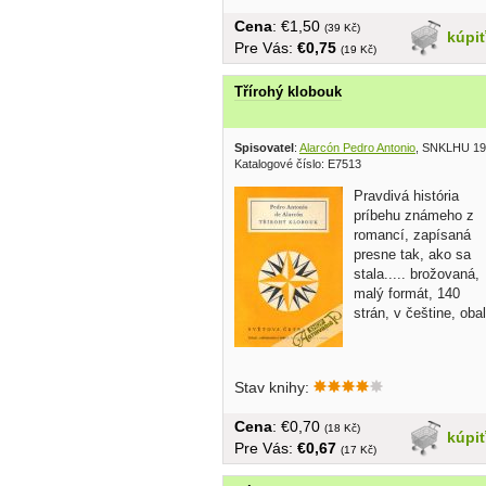
Cena
: €1,50
(39 Kč)
kúpi
Pre Vás:
€0,75
(19 Kč)
Třírohý klobouk
Spisovatel
:
Alarcón Pedro Antonio
, SNKLHU 1
Katalogové číslo: E7513
Pravdivá história
príbehu známeho z
romancí, zapísaná
presne tak, ako sa
stala..... brožovaná,
malý formát, 140
strán, v češtine, obal
Stav knihy:
Cena
: €0,70
(18 Kč)
kúpi
Pre Vás:
€0,67
(17 Kč)