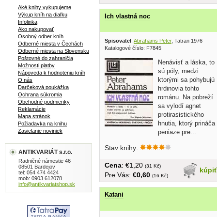
Aké knihy vykupujeme
Výkup kníh na diaľku
Ich vlastná noc
Infolinka
Ako nakupovať
Osobný odber kníh
Spisovatel
:
Abrahams Peter
, Tatran 1976
Odberné miesta v Čechách
Katalogové číslo: F7845
Odberné miesta na Slovensku
Poštovné do zahraničia
Nenávisť a láska, to
Možnosti platby
sú póly, medzi
Nápoveda k hodnoteniu kníh
ktorými sa pohybujú
O nás
Darčeková poukážka
hrdinovia tohto
Ochrana súkromia
románu. Na pobreží
Obchodné podmienky
sa vylodí agnet
Reklamácie
protirasistického
Mapa stránok
hnutia, ktorý prináča
Požiadavka na knihu
Zasielanie noviniek
peniaze pre...
Stav knihy:
ANTIKVARIÁT s.r.o.
Radničné námestie 46
Cena
: €1,20
(31 Kč)
08501 Bardejov
kúpi
tel: 054 474 4424
Pre Vás:
€0,60
(16 Kč)
mob: 0903 612078
info@antikvariatshop.sk
Katani