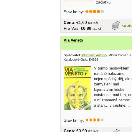
začiatku
devätnásteho storočia privádzajú do...
Stav knihy:
Cena
: €1,60
(41 Kč)
kúpi
Pre Vás:
€0,80
(21 Kč)
Via Veneto
Spisovatel
:
Altomonte Antonio
, Mladá fronta 19
Katalogové číslo: K4698
V tomto neobvyklém
románě nalézáme
nejen spádný děj, ale 
zamyšlení nad
tajemstvím lidské
existence, nad tím, c
v ní znamená nemoc
a stáří... v češtine,...
Stav knihy:
Cena
: €0,90
(23 Kč)