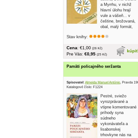
a Myrrhu, v nichž
hlavní úlohu hrají
vule a vášeň... v
češtine, brožovaná,
obal, malý formát,
150 strán
Stav knihy:
Cena
: €1,00
(26 Kč)
kúpi
Pre Vás:
€0,95
(25 Kč)
Pamäti policajného seržanta
Spisovatel
:
Almeida Manuel António
, Pravda 19
Katalogové číslo: F1224
Pestré, sviežo
vyrozprávané a
vtipne komentované
príhody syna
súdneho
vykonávateľa a
lisabonskej
trhovkyne nás na