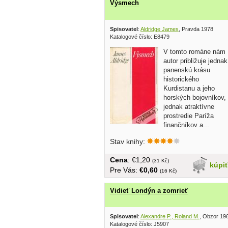
Výsmech
Spisovatel
:
Aldridge James
, Pravda 1978
Katalogové číslo: E8479
V tomto románe nám
autor približuje jednak
panenskú krásu
historického
Kurdistanu a jeho
horských bojovníkov,
jednak atraktívne
prostredie Paríža
finančníkov a...
Stav knihy:
Cena
: €1,20
(31 Kč)
kúpi
Pre Vás:
€0,60
(16 Kč)
Vidieť Londýn a zomrieť
Spisovatel
:
Alexandre P., Roland M.
, Obzor 19
Katalogové číslo: J5907