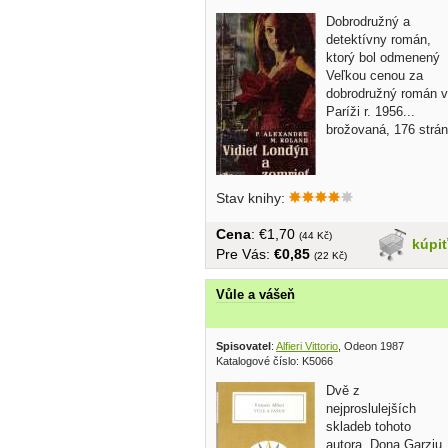
Dobrodružný a
detektívny román,
ktorý bol odmenený
Veľkou cenou za
dobrodružný román v
Paríži r. 1956...
brožovaná, 176 strán
Stav knihy:
Cena
: €1,70
(44 Kč)
kúpi
Pre Vás:
€0,85
(22 Kč)
Vůle a vášeň
Spisovatel
:
Alfieri Vittorio
, Odeon 1987
Katalogové číslo: K5066
Dvě z
nejproslulejších
skladeb tohoto
autora, Dona Garziu