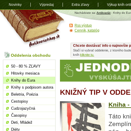
Novinky
Výpredaj
Extra zľavy
Výkup kníh onl
Antikvariát
Nachádzate sa:
Antikvariát
- Knihy do Eur
shop.sk
Rss výstup
Cenník, katalóg
Chcete dostávať info o najnovšie p
Stačí si vybrať oddelenie, z ktorého bud
Oddelenia obchodu
kníh
kliknite tu.
50 - 80 % ZĽAVY
Hitovky mesiaca
Knihy do Eura
Knihy s podpisom autora
KNIŽNÝ TIP V ODD
Beletria, Poézia
Cestopisy
Kniha -
Cudzojazyčná
Táto kni
Časopisy
Deti, Mládež
Zemplín
Diéty