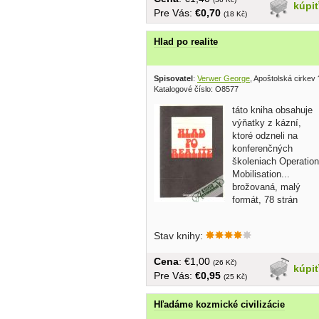
kúpi
Pre Vás:
€0,70
(18 Kč)
Hlad po realite
Spisovatel
:
Verwer George
, Apoštolská cirkev 
Katalogové číslo: O8577
táto kniha obsahuje
výňatky z kázní,
ktoré odzneli na
konferenčných
školeniach Operation
Mobilisation...
brožovaná, malý
formát, 78 strán
Stav knihy:
Cena
: €1,00
(26 Kč)
kúpi
Pre Vás:
€0,95
(25 Kč)
Hľadáme kozmické civilizácie