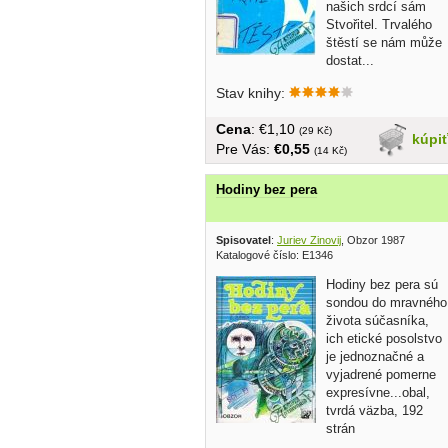
našich srdcí sám
Stvořitel. Trvalého
štěstí se nám může
dostat...
Stav knihy:
Cena
: €1,10
(29 Kč)
kúpi
Pre Vás:
€0,55
(14 Kč)
Hodiny bez pera
Spisovatel
:
Juriev Zinovij
, Obzor 1987
Katalogové číslo: E1346
Hodiny bez pera sú
sondou do mravného
života súčasníka,
ich etické posolstvo
je jednoznačné a
vyjadrené pomerne
expresívne...obal,
tvrdá väzba, 192
strán