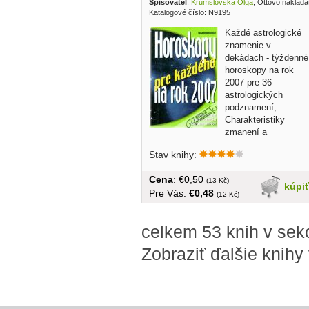
Spisovatel
:
Krumslovská Olga
, Ottovo naklada
Katalogové číslo: N9195
Každé astrologické
znamenie v
dekádach - týždenné
horoskopy na rok
2007 pre 36
astrologických
podznamení,
Charakteristiky
zmanení a
podznamení, Prehľadné tabuľky...
Stav knihy:
Cena
: €0,50
(13 Kč)
kúpi
Pre Vás:
€0,48
(12 Kč)
celkem 53 knih v sek
Zobraziť ďalšie knihy