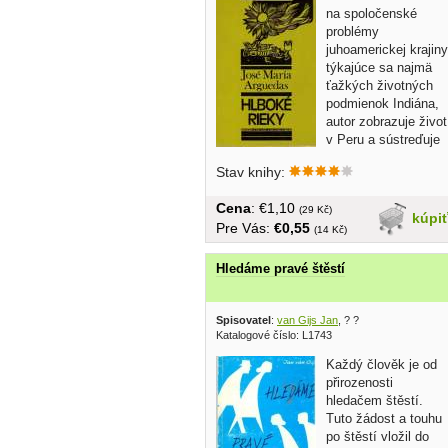
na spoločenské
problémy
juhoamerickej krajiny
týkajúce sa najmä
ťažkých životných
podmienok Indiána,
autor zobrazuje život
v Peru a sústreďuje
sa...
Stav knihy:
Cena
: €1,10
(29 Kč)
kúpi
Pre Vás:
€0,55
(14 Kč)
Hledáme pravé štěstí
Spisovatel
:
van Gijs Jan
, ? ?
Katalogové číslo: L1743
Každý člověk je od
přirozenosti
hledačem štěstí.
Tuto žádost a touhu
po štěstí vložil do