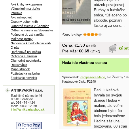
otázok povojnovej
Aké knihy vykupujeme
Výkup kníh na diaľku
Európy a ľudského
Infolinka
srdca, túžiaceho po
Ako nakupovať
slobode, poznaní,
Osobný odber kníh
láske aj za cenu...
Odberné miesta v Čechách
Odberné miesta na Slovensku
Stav knihy:
Poštovné do zahraničia
Možnosti platby
Nápoveda k hodnoteniu kníh
Cena
: €1,30
(34 Kč)
kúpi
O nás
Pre Vás:
€0,65
(17 Kč)
Darčeková poukážka
Ochrana súkromia
Obchodné podmienky
Heda ide vlastnou cestou
Reklamácie
Mapa stránok
Požiadavka na knihu
Spisovatel
:
Kampasová Marie
, Ivo Železný 19
Zasielanie noviniek
Katalogové číslo: P2149
Pani Lukešová
ANTIKVARIÁT s.r.o.
bývala so svojou
Radničné námestie 46
08501 Bardejov
dcérou Hedou v
tel: 054 474 4424
malom, ale veľmi
mob: 0903 612078
info@antikvariatshop.sk
útulnom byte, čo
bola jednoznačene
Hedina zásluha...
brožovaná, 60 strán