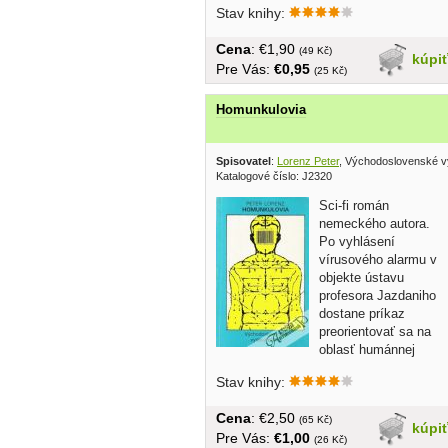
Stav knihy:
Cena
: €1,90
(49 Kč)
kúpi
Pre Vás:
€0,95
(25 Kč)
Homunkulovia
Spisovatel
:
Lorenz Peter
, Východoslovenské v
Katalogové číslo: J2320
Sci-fi román
nemeckého autora.
Po vyhlásení
vírusového alarmu v
objekte ústavu
profesora Jazdaniho
dostane príkaz
preorientovať sa na
oblasť humánnej
medicíny. Pri...
Stav knihy:
Cena
: €2,50
(65 Kč)
kúpi
Pre Vás:
€1,00
(26 Kč)