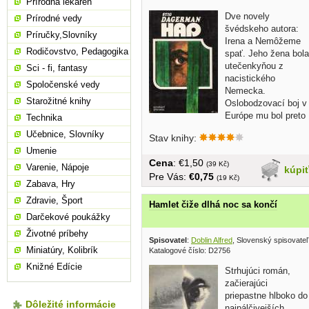
Prírodná lekáreň
Dve novely
Prírodné vedy
švédskeho autora:
Príručky,Slovníky
Irena a Nemôžeme
Rodičovstvo, Pedagogika
spať. Jeho žena bola
utečenkyňou z
Sci - fi, fantasy
nacistického
Spoločenské vedy
Nemecka.
Starožitné knihy
Oslobodzovací boj v
Európe mu bol preto
Technika
blízky a táto téma...
Učebnice, Slovníky
Stav knihy:
Umenie
Cena
: €1,50
(39 Kč)
Varenie, Nápoje
kúpi
Pre Vás:
€0,75
(19 Kč)
Zabava, Hry
Zdravie, Šport
Hamlet čiže dlhá noc sa končí
Darčekové poukážky
Životné príbehy
Spisovatel
:
Doblin Alfred
, Slovenský spisovate
Miniatúry, Kolibrík
Katalogové číslo: D2756
Knižné Edície
Strhujúci román,
začierajúci
priepastne hlboko do
Dôležité informácie
najpálčivejších