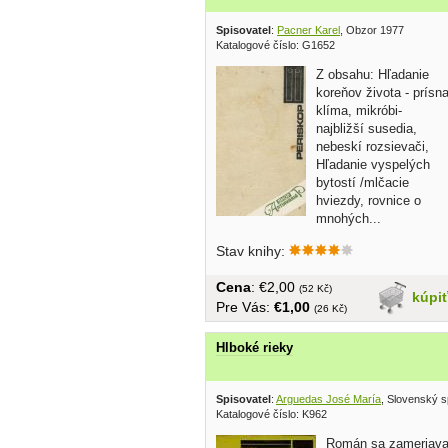
Spisovatel
:
Pacner Karel
, Obzor 1977
Katalogové číslo: G1652
Z obsahu: Hľadanie
koreňov života - prísn
klíma, mikróbi-
najbližší susedia,
nebeskí rozsievači,
Hľadanie vyspelých
bytostí /mlčacie
hviezdy, rovnice o
mnohých...
Stav knihy:
Cena
: €2,00
(52 Kč)
kúpi
Pre Vás:
€1,00
(26 Kč)
Hlboké rieky
Spisovatel
:
Arguedas José María
, Slovenský s
Katalogové číslo: K962
Román sa zameriav