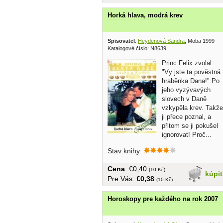
Horká hlava, modrá krev
Spisovatel
:
Heydenová Sandra
, Moba 1999
Katalogové číslo: N8639
Princ Felix zvolal:
"Vy jste ta pověstná
hraběnka Dana!" Po
jeho vyzývavých
slovech v Daně
vzkypěla krev. Takže
ji přece poznal, a
přitom se ji pokušel
ignorovat! Proč...
Stav knihy:
Cena
: €0,40
(10 Kč)
kúpi
Pre Vás:
€0,38
(10 Kč)
Horoskopy pre každého na rok 2007