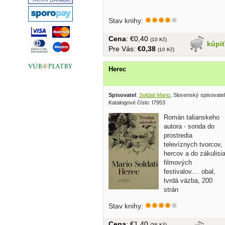
Stav knihy:
Cena
: €0,40
(10 Kč)
kúpi
Pre Vás:
€0,38
(10 Kč)
Herec
Spisovatel
:
Soldati Mario
, Slovenský spisovate
Katalogové číslo: I7953
Román talianskeho
autora - sonda do
prostredia
televíznych tvorcov,
hercov a do zákulisi
filmových
festivalov.... obal,
tvrdá väzba, 200
strán
Stav knihy:
Cena
: €1,40
(36 Kč)