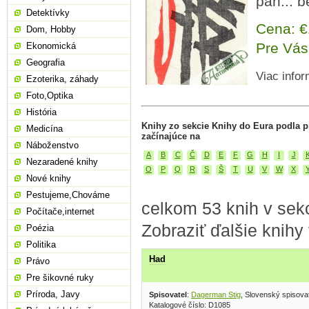
pán... b
Detektívky
Cena: 
Dom, Hobby
Pre Vás
Ekonomická
Geografia
Viac infor
Ezoterika, záhady
Foto,Optika
História
Knihy zo sekcie Knihy do Eura podla 
Medicína
začínajúce na
Náboženstvo
A
B
C
Č
D
E
F
G
H
I
J
Nezaradené knihy
O
P
Q
R
S
Š
T
U
V
W
X
Nové knihy
Pestujeme,Chováme
celkom 53 knih v sekc
Počítače,internet
Zobraziť ďalšie knihy
Poézia
Politika
Had
Právo
Pre šikovné ruky
Príroda, Javy
Spisovatel
:
Dagerman Stig
, Slovenský spisova
Katalogové číslo: D1085