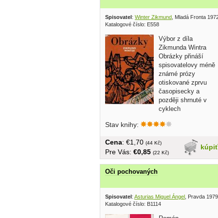
Spisovatel
:
Winter Zikmund
, Mladá Fronta 197
Katalogové číslo: E558
Výbor z díla
Zikmunda Wintra
Obrázky přináší
spisovatelovy méně
známé prózy
otiskované zprvu
časopisecky a
později shrnuté v
cyklech
Rakovnických a Pražských...
Stav knihy:
Cena
: €1,70
(44 Kč)
kúpi
Pre Vás:
€0,85
(22 Kč)
Oči pochovaných
Spisovatel
:
Asturias Miguel Ángel
, Pravda 1979
Katalogové číslo: B1114