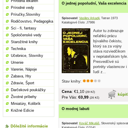
Prírodná lekáreň
O jednej popoludní, Vaša excelencia
Prírodné vedy
Príručky,Slovníky
Spisovatel
:
Vasiliev Arkadij
, Tatran 1973
Rodičovstvo, Pedagogika
Katalogové číslo: J7986
Sci - fi, fantasy
Autor tu zobrazuje
Spoločenské vedy
neľahkú prácu
bývalého čekistu,
Starožitné knihy
ktorý sa za vojny
Technika
stáva rozviedčikom
Učebnice, Slovníky
v nepriateľskom tyle.
Presvedčivé sú
Umenie
portréty vlastencov i
Varenie, Nápoje
ľudí z...
Zabava, Hry
Stav knihy:
Zdravie, Šport
Darčekové poukážky
Cena
: €1,10
(29 Kč)
kúpi
Životné príbehy
Pre Vás:
€0,99
(26 Kč)
Miniatúry, Kolibrík
O modrej labuti
Knižné Edície
Spisovatel
:
Kováč Mikuláš
, Slovenský spisova
Dôležité informácie
Katalogové číslo: G3141