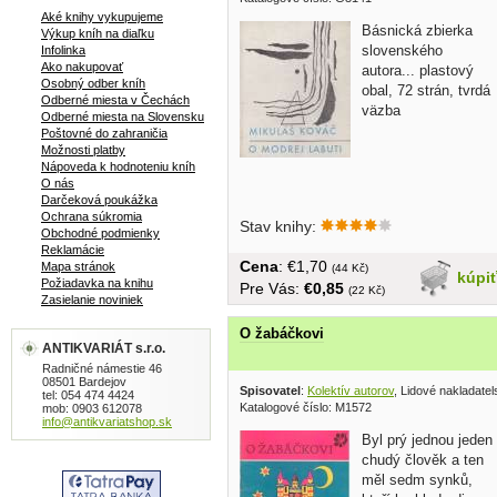
Aké knihy vykupujeme
Básnická zbierka
Výkup kníh na diaľku
slovenského
Infolinka
Ako nakupovať
autora... plastový
Osobný odber kníh
obal, 72 strán, tvrdá
Odberné miesta v Čechách
väzba
Odberné miesta na Slovensku
Poštovné do zahraničia
Možnosti platby
Nápoveda k hodnoteniu kníh
O nás
Darčeková poukážka
Ochrana súkromia
Stav knihy:
Obchodné podmienky
Reklamácie
Cena
: €1,70
Mapa stránok
(44 Kč)
kúpi
Požiadavka na knihu
Pre Vás:
€0,85
(22 Kč)
Zasielanie noviniek
O žabáčkovi
ANTIKVARIÁT s.r.o.
Radničné námestie 46
08501 Bardejov
Spisovatel
:
Kolektív autorov
, Lidové nakladatel
tel: 054 474 4424
Katalogové číslo: M1572
mob: 0903 612078
info@antikvariatshop.sk
Byl prý jednou jeden
chudý člověk a ten
měl sedm synků,