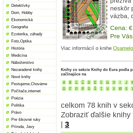
prežíva
Detektívky
neskôr 
Dom, Hobby
väzba, o
Ekonomická
Cena: 
Geografia
Ezoterika, záhady
Pre Vás
Foto,Optika
Viac informácií o knihe
Osamelo
História
Medicína
Náboženstvo
Nezaradené knihy
Knihy zo sekcie Knihy do Eura podla 
začínajúce na
Nové knihy
A
B
C
Č
D
E
F
G
H
I
J
Pestujeme,Chováme
O
P
Q
R
S
Š
T
U
V
W
X
Počítače,internet
Poézia
celkom 78 knih v sekc
Politika
Právo
Zobraziť ďalšie knihy
Pre šikovné ruky
|
3
Príroda, Javy