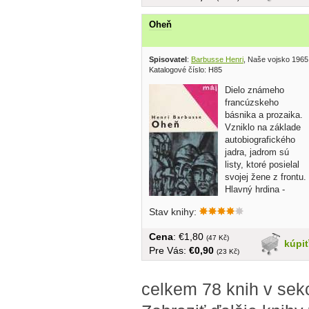
Oheň
Spisovatel
:
Barbusse Henri
, Naše vojsko 1965
Katalogové číslo: H85
Dielo známeho
francúzskeho
básnika a prozaika.
Vzniklo na základe
autobiografického
jadra, jadrom sú
listy, ktoré posielal
svojej žene z frontu.
Hlavný hrdina -
poručík...
Stav knihy:
Cena
: €1,80
(47 Kč)
kúpi
Pre Vás:
€0,90
(23 Kč)
celkem 78 knih v sek