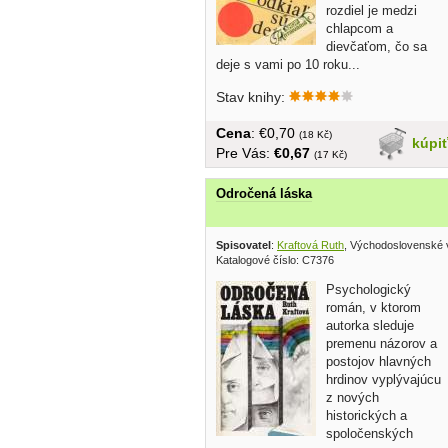
rozdiel je medzi
chlapcom a
dievčaťom, čo sa
deje s vami po 10 roku...
Stav knihy:
Cena
: €0,70
(18 Kč)
kúpi
Pre Vás:
€0,67
(17 Kč)
Odročená láska
Spisovatel
:
Kraftová Ruth
, Východoslovenské 
Katalogové číslo: C7376
Psychologický
román, v ktorom
autorka sleduje
premenu názorov a
postojov hlavných
hrdinov vyplývajúcu
z nových
historických a
spoločenských