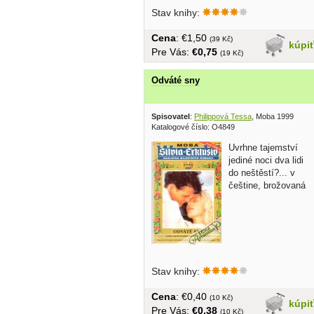
skutočností.
Stav knihy:
Rozprávačkou...
Cena
: €1,50
(39 Kč)
kúpi
Pre Vás:
€0,75
(19 Kč)
Odváté sny
Spisovatel
:
Philippová Tessa
, Moba 1999
Katalogové číslo: O4849
Uvrhne tajemství
jediné noci dva lidi
do neštěstí?... v
češtine, brožovaná
Stav knihy:
Cena
: €0,40
(10 Kč)
kúpi
Pre Vás:
€0,38
(10 Kč)