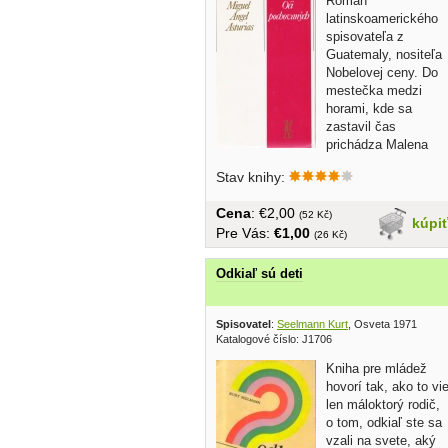
Román
latinskoamerického
spisovateľa z
Guatemaly, nositeľa
Nobelovej ceny. Do
mestečka medzi
horami, kde sa
zastavil čas
prichádza Malena
učiť indiánske deti.
Stav knihy:
Na pozadí...
Cena
: €2,00
(52 Kč)
kúpi
Pre Vás:
€1,00
(26 Kč)
Odkiaľ sú deti
Spisovatel
:
Seelmann Kurt
, Osveta 1971
Katalogové číslo: J1706
Kniha pre mládež
hovorí tak, ako to vi
len máloktorý rodič,
o tom, odkiaľ ste sa
vzali na svete, aký