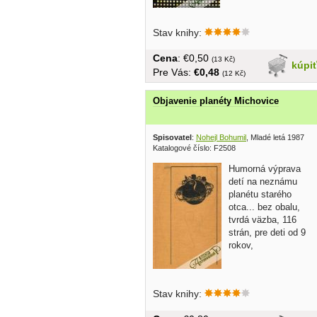
Stav knihy:
Cena
: €0,50
(13 Kč)
kúpi
Pre Vás:
€0,48
(12 Kč)
Objavenie planéty Michovice
Spisovatel
:
Nohejl Bohumil
, Mladé letá 1987
Katalogové číslo: F2508
Humorná výprava
detí na neznámu
planétu starého
otca... bez obalu,
tvrdá väzba, 116
strán, pre deti od 9
rokov,
Stav knihy: