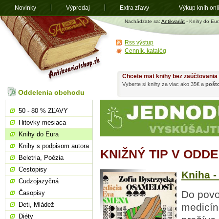
Novinky
Výpredaj
Extra zľavy
Výkup kníh onl
Antikvariát
Nachádzate sa:
Antikvariát
- Knihy do Eur
shop.sk
Rss výstup
Cenník, katalóg
Chcete mat knihy bez zaúčtovania
Vyberte si knihy za viac ako 35€ a
pošt
Oddelenia obchodu
50 - 80 % ZĽAVY
Hitovky mesiaca
Knihy do Eura
Knihy s podpisom autora
KNIŽNÝ TIP V ODD
Beletria, Poézia
Cestopisy
Kniha 
Cudzojazyčná
Do povo
Časopisy
Deti, Mládež
medicín
Diéty