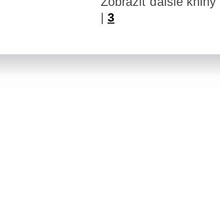
Zobraziť ďalšie knihy
|
3