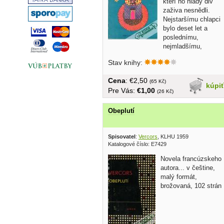
kteří ho hlady div
zaživa nesnědli.
Nejstaršímu chlapci
bylo deset let a
poslednímu,
nejmladšímu,
nebyli...
Stav knihy:
Cena
: €2,50
(65 Kč)
kúpi
Pre Vás:
€1,00
(26 Kč)
Obeplutí
Spisovatel
:
Vercors
, KLHU 1959
Katalogové číslo: E7429
Novela francúzskeho
autora... v češtine,
malý formát,
brožovaná, 102 strán