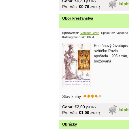
Cena
: €0,80
(21 Kč)
kúpi
Pre Vás:
€0,76
(20 Kč)
Obor kresťanstva
Spisovatel
:
Ivonides Yves
, Spolok sv. Vojtecha
Katalogové číslo: K684
Románový životopis
svätého Pavla
apoštola.. 205 strán,
brožovaná
Stav knihy:
Cena
: €2,00
(52 Kč)
kúpi
Pre Vás:
€1,00
(26 Kč)
Obrázky