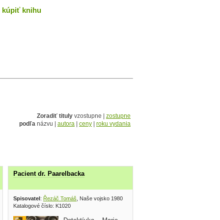
kúpiť knihu
Zoradiť tituly
vzostupne |
zostupne
podľa
názvu |
autora
|
ceny
|
roku vydania
Pacient dr. Paarelbacka
Spisovatel
:
Řezáč Tomáš
, Naše vojsko 1980
Katalogové číslo: K1020