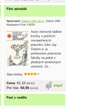
Páni advokáti
Spisovatel
:
Osborn John Jay jr.
, Odeon 1985
Katalogové číslo: F6028
Autor žertovně laděné
knížky o potížích
novopečených
právníkú John Jay
Osborn jr. je
profesorem právnické
fakulty na jedné z
předných amerických
univerzit. Ze...
Stav knihy:
Cena
: €1,10
(29 Kč)
kúpiť
Pre Vás:
€0,55
(14 Kč)
Paní z neděle