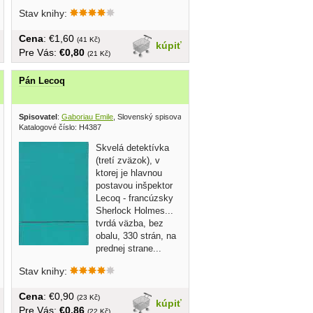
devätnásteho storočia privádzajú do...
Stav knihy:
Cena
: €1,60
(41 Kč)
kúpiť
Pre Vás:
€0,80
(21 Kč)
Pán Lecoq
eľ 1984
Spisovatel
:
Gaboriau Emile
, Slovenský spisovateľ 1966
Katalogové číslo: H4387
Skvelá detektívka
(tretí zväzok), v
ktorej je hlavnou
postavou inšpektor
Lecoq - francúzsky
Sherlock Holmes...
tvrdá väzba, bez
obalu, 330 strán, na
prednej strane...
Stav knihy:
Cena
: €0,90
(23 Kč)
kúpiť
Pre Vás:
€0,86
(22 Kč)