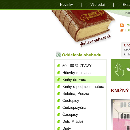
Novinky
Výpredaj
Extr
Antikvariá
Na
shop.sk
Rs
Ce
Chc
Stač
Oddelenia obchodu
kní
50 - 80 % ZĽAVY
Hitovky mesiaca
Knihy do Eura
Knihy s podpisom autora
KNIŽNÝ
Beletria, Poézia
Cestopisy
Cudzojazyčná
Časopisy
Deti, Mládež
Diéty