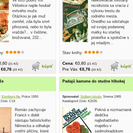
Ve strži poblíž vsi
Niekoľkokrát trestaný
Věšetice najde houbař
recidivista sa vracia z
mrtvého muže.
výkonu trestu do
Otázkou je jak muž
rodného mesta.
zemřel, zda byla smrt
Onedlho sa odsťahuje
přirozená, nebo to byla
od svojej podarenej
vražda?... v češtine,
matky ku staršej
brožovaná, 232...
priateľke a spoločne s
jej mladým...
hy:
Stav knihy:
€0,80
Cena
: €0,80
(21 Kč)
(21 Kč)
kúpiť
kúpiť
:
€0,76
Pre Vás:
€0,76
(20 Kč)
(20 Kč)
že
Padajú kamene do studne hlbokej
:
Erenburg Ilja
, Práce 1950
Spisovatel
:
Szilágyi István
, Smena 1985
 číslo: C19
Katalogové číslo: K2035
Román zachycuje
Pekná a rozmaznaná
Francii v době
dedička
nástupu fašistického
najbohatšieho
Německa a odhaluje
majetku v
vnitřní přičiny, které
sedmohradskom