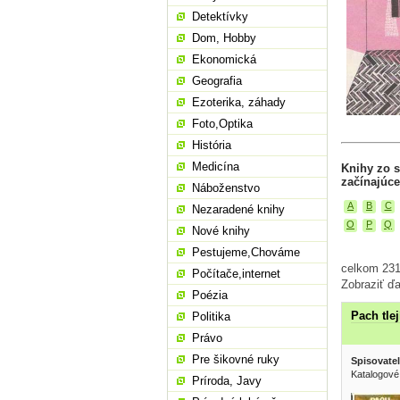
Detektívky
Dom, Hobby
Ekonomická
Geografia
Ezoterika, záhady
Foto,Optika
História
Medicína
Knihy zo 
začínajúce
Náboženstvo
A
B
C
Nezaradené knihy
O
P
Q
Nové knihy
Pestujeme,Chováme
celkom 231
Počítače,internet
Zobraziť ďa
Poézia
Pach tlej
Politika
Právo
Pre šikovné ruky
Spisovatel
Katalogové
Príroda, Javy