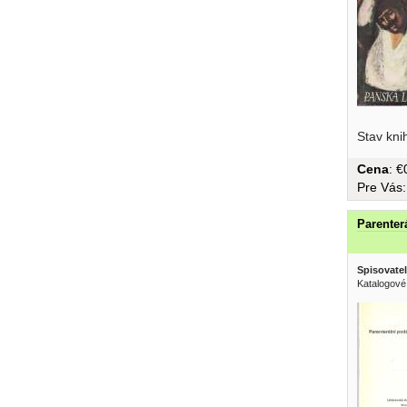
obal,...
Stav kni
Cena
: 
Pre Vás
Parenter
Spisovatel
Katalogové