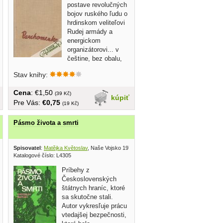
postave revolučných
bojov ruského ľudu o
hrdinskom veliteľovi
Rudej armády a
energickom
organizátorovi... v
češtine, bez obalu,
tvrdá...
Stav knihy:
Cena
: €1,50
(39 Kč)
kúpiť
Pre Vás:
€0,75
(19 Kč)
Pásmo života a smrti
ľ 1982
Spisovatel
:
Matějka Květoslav
, Naše Vojsko 1979
Katalogové číslo: L4305
Príbehy z
Československých
štátnych hraníc, ktoré
sa skutočne stali.
Autor vykresľuje prácu
vtedajšej bezpečnosti,