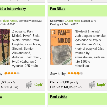
óš a iné poviedky
Pan Nikdo
:
Plávka Andrej
, Slovenský spisovateľ 1957
Spisovatel
:
Gruber Milan
, Magnet 1975
 číslo: G6068
Katalogové číslo: K8225
Z obsahu: Pán
Někdejší šmelinář,
Miklóš, Hrvoľ, Biela
vrah a agent americké
skala, Návrat Petra
výzvědné služby s
Hugáňa, Za slobodu,
centrálou ve Vídni,
Siedmi, Semion
který si odpykal část
Alexandrovič,
trestu a byl
Antonín... bez obalu,
amnestován, žádá na
tvrdá väzba, prvé
jaře 1968 o
vydanie, 225 strán
rehabilitaci...
hy:
Stav knihy:
€1,60
Cena
: €1,00
(41 Kč)
(26 Kč)
kúpiť
kúpiť
:
€0,80
Pre Vás:
€0,95
(21 Kč)
(25 Kč)
ta
Paní svíčka