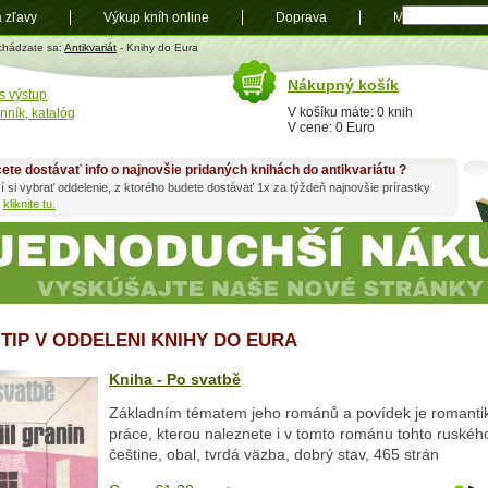
a zľavy
Výkup kníh online
Doprava
Mapa
t
chádzate sa:
Antikvariát
- Knihy do Eura
Nákupný košík
s výstup
V košíku máte: 0 knih
nník, katalóg
V cene: 0 Euro
ete dostávať info o najnovšie pridaných knihách do antikvariátu ?
í si vybrať oddelenie, z ktorého budete dostávať 1x za týždeň najnovšie prírastky
h
kliknite tu.
 TIP V ODDELENI KNIHY DO EURA
Kniha - Po svatbě
Základním tématem jeho románů a povídek je romanti
práce, kterou naleznete i v tomto románu tohto ruského
češtine, obal, tvrdá väzba, dobrý stav, 465 strán