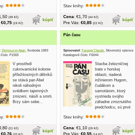
skladované (zľava)
hy:
Stav knihy:
€1,50
Cena
: €1,70
(39 Kč)
(44 Kč)
kúpiť
kúpiť
:
€0,75
Pre Vás:
€0,85
(19 Kč)
(22 Kč)
l
Pán času
:
Demouzon Alain
, Svoboda 1983
Spisovatel
:
Faraggi Claude
, Slovenský spisovat
 číslo: P1565
Katalogové číslo: F6044
V prostředí
Stavba železničnej
cukrovarnické kolonie
trate v horskej
příležitostných dělníků
oblasti, riadená
se stává pan Abel
inžinierom Hugom,
nikoli náhodným
čudákom a
svědkem tajemných
samotárom, ktorý
zmizení, násilí a smrti.
vystrieda svojho
Brzy sám sebe...
záhadne zmiznutého
predchodcu, sú prvé
skutočnosti...
hy:
Stav knihy:
€0,80
Cena
: €1,10
(21 Kč)
(29 Kč)
kúpiť
kúpiť
:
€0,76
Pre Vás:
€0,55
(20 Kč)
(14 Kč)