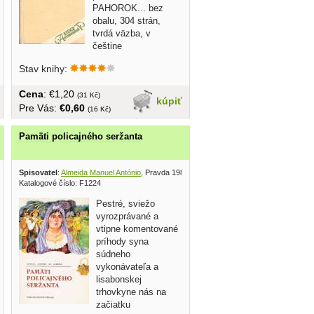
PAHOROK... bez
obalu, 304 strán,
tvrdá väzba, v
češtine
Stav knihy:
Cena
: €1,20
(31 Kč)
kúpiť
Pre Vás:
€0,60
(16 Kč)
Pamäti policajného seržanta
Spisovatel
:
Almeida Manuel António
, Pravda 1983
Katalogové číslo: F1224
Pestré, sviežo
vyrozprávané a
vtipne komentované
príhody syna
súdneho
vykonávateľa a
lisabonskej
trhovkyne nás na
začiatku