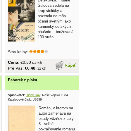
Detektívka... Marie
Šulcová sedela na
kraji stoličky a
pozerala na mňa
očami svetlými ako
kamienky detských
náušníc... brožovaná,
130 strán
Stav knihy:
Cena
: €0,50
(13 Kč)
kúpiť
Pre Vás:
€0,48
(12 Kč)
Pahorek z písku
Spisovatel
:
Rigby Ray
, Naše vojsko 1984
Katalogové číslo: J8699
Román, v ktorom sa
autor zameriava na
osudy väzňov z cely
8...voľné
pokračovanie románu