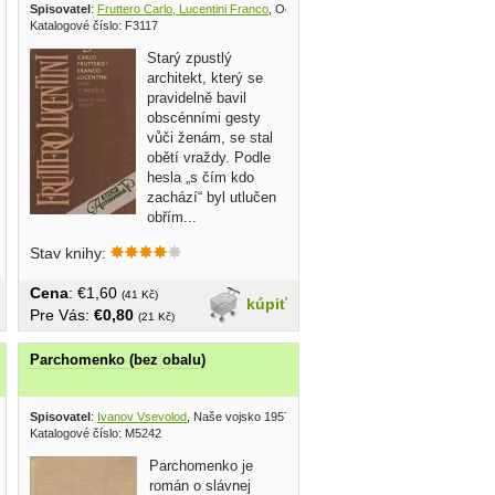
lství J. Elstner 1943
Spisovatel
:
Fruttero Carlo, Lucentini Franco
, Odeon 1972
Katalogové číslo: F3117
Starý zpustlý
architekt, který se
pravidelně bavil
obscénními gesty
vůči ženám, se stal
obětí vraždy. Podle
hesla „s čím kdo
zachází“ byl utlučen
obřím...
Stav knihy:
Cena
: €1,60
(41 Kč)
kúpiť
Pre Vás:
€0,80
(21 Kč)
Parchomenko (bez obalu)
Spisovatel
:
Ivanov Vsevolod
, Naše vojsko 1957
Katalogové číslo: M5242
Parchomenko je
román o slávnej