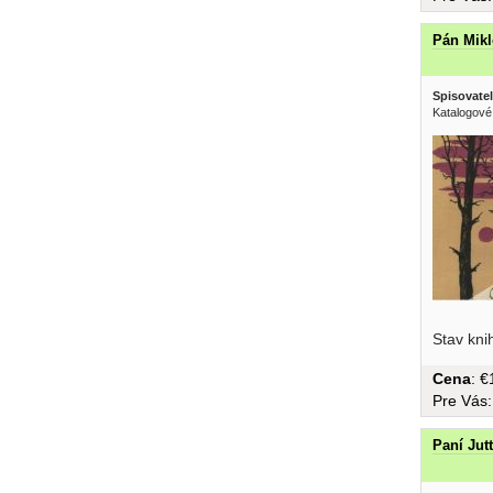
Pán Mikl
Spisovatel
Katalogové
Stav kni
Cena
: 
Pre Vás
Paní Jut