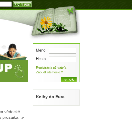
Blog
Meno:
Heslo:
Registrácia užívateľa
Zabudli ste heslo ?
Knihy do Eura
ka vědecké
 prozaika...v