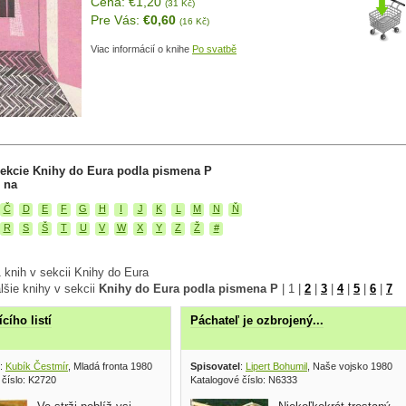
Cena: €1,20
(31 Kč)
Pre Vás:
€0,60
(16 Kč)
Viac informácií o knihe
Po svatbě
sekcie Knihy do Eura podla pismena P
 na
Č
D
E
F
G
H
I
J
K
L
M
N
Ň
R
S
Š
T
U
V
W
X
Y
Z
Ž
#
 knih v sekcii Knihy do Eura
lšie knihy v sekcii
Knihy do Eura podla pismena P
|
1
|
2
|
3
|
4
|
5
|
6
|
7
ícího listí
Páchateľ je ozbrojený...
:
Kubík Čestmír
, Mladá fronta 1980
Spisovatel
:
Lipert Bohumil
, Naše vojsko 1980
 číslo: K2720
Katalogové číslo: N6333