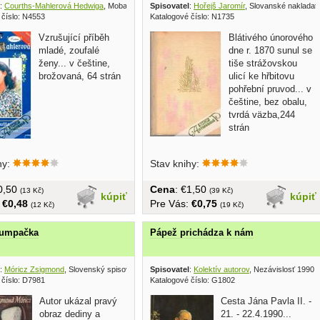
:
Courths-Mahlerová Hedwiga
, Moba 2002
Spisovatel
:
Hořejš Jaromír
, Slovanské nakladate
 číslo: N4553
Katalogové číslo: N1735
Vzrušující příběh
Blátivého únorového
mladé, zoufalé
dne r. 1870 sunul se
ženy... v češtine,
tiše strážovskou
brožovaná, 64 strán
ulicí ke hřbitovu
pohřební pruvod... v
češtine, bez obalu,
tvrdá väzba,244
strán
hy:
Stav knihy:
€0,50
Cena
: €1,50
(13 Kč)
(39 Kč)
kúpiť
kúpiť
:
€0,48
Pre Vás:
€0,75
(12 Kč)
(19 Kč)
lumpačka
Pápež prichádza k nám
:
Móricz Zsigmond
, Slovenský spisovateľ 1957
Spisovatel
:
Kolektív autorov
, Nezávislosť 1990
 číslo: D7981
Katalogové číslo: G1802
Autor ukázal pravý
Cesta Jána Pavla II. -
obraz dediny a
21. - 22.4.1990...