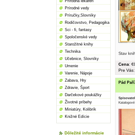
Prírodná lekáreň
Prírodné vedy
Príručky,Slovníky
Rodičovstvo, Pedagogika
Sci - fi, fantasy
Spoločenské vedy
Starožitné knihy
Technika
Stav kni
Učebnice, Slovníky
Cena
: 
Umenie
Pre Vás
Varenie, Nápoje
Zabava, Hry
Pád Paří
Zdravie, Šport
Darčekové poukážky
Spisovatel
Životné príbehy
Katalogové
Miniatúry, Kolibrík
Knižné Edície
Dôležité informácie