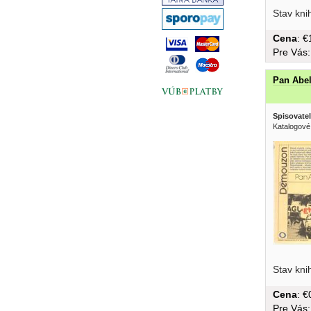
Stav kni
Cena
: 
Pre Vás
Pan Abe
Spisovatel
Katalogové
Stav kni
Cena
: 
Pre Vás