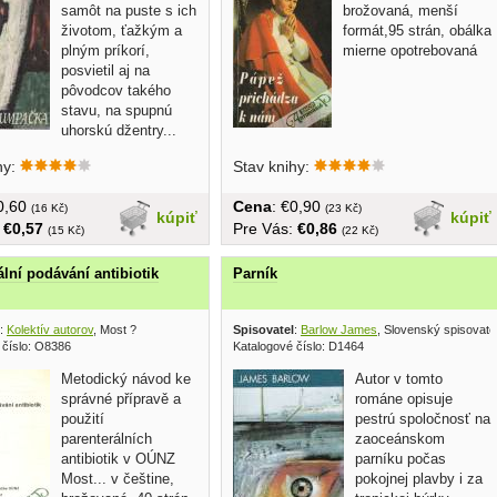
samôt na puste s ich
brožovaná, menší
životom, ťažkým a
formát,95 strán, obálka
plným príkorí,
mierne opotrebovaná
posvietil aj na
pôvodcov takého
stavu, na spupnú
uhorskú džentry...
hy:
Stav knihy:
€0,60
Cena
: €0,90
(16 Kč)
(23 Kč)
kúpiť
kúpiť
:
€0,57
Pre Vás:
€0,86
(15 Kč)
(22 Kč)
ální podávání antibiotik
Parník
:
Kolektív autorov
, Most ?
Spisovatel
:
Barlow James
, Slovenský spisovate
 číslo: O8386
Katalogové číslo: D1464
Metodický návod ke
Autor v tomto
správné přípravě a
románe opisuje
použití
pestrú spoločnosť na
parenterálních
zaoceánskom
antibiotik v OÚNZ
parníku počas
Most... v češtine,
pokojnej plavby i za