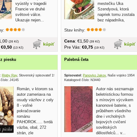
vyústily v tragedii
mestečku Uka
Francie ve druhé
Szendyová, ktorá
světové válce.
napriek tomu zostala
Ukazuje nejen...
bez nápadníka,
udržiavala intímne styky so svojím...
hy:
Stav knihy:
€1,00
Cena
: €1,50
(26 Kč)
(39 Kč)
kúpiť
kúpiť
:
€0,50
Pre Vás:
€0,75
(13 Kč)
(19 Kč)
z piesku
Palebná četa
:
Rigby Ray
, Slovenský spisovateľ 1991
Spisovatel
:
Panovko Jakov
, Naše vojsko 1954
 číslo: J4145
Katalogové číslo: N3440
Román, v ktorom sa
Autor nás seznamuje
autor zameriava na
beletristickou formou
osudy väzňov z cely
s mírovým výcvikem
8 - voľné
kanonové baterie, s
pokračovanie
průběhem všedního
románu
dne i vrcholných
PAHOROK..... tvrdá
bojových cvičení
väzba, obal, 272
sovětských
strán, zle
dělostřelců... v...