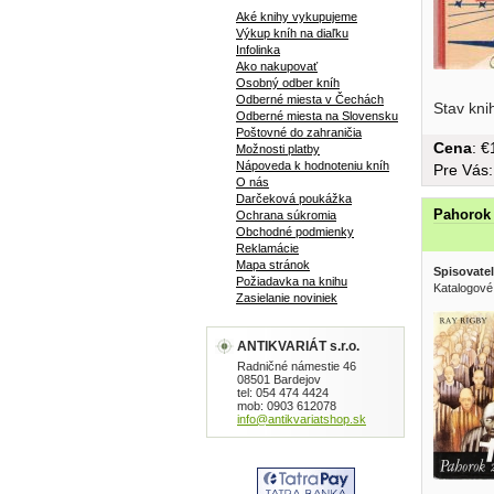
Aké knihy vykupujeme
Výkup kníh na diaľku
Infolinka
Ako nakupovať
Osobný odber kníh
Odberné miesta v Čechách
Stav kni
Odberné miesta na Slovensku
Poštovné do zahraničia
Cena
: 
Možnosti platby
Nápoveda k hodnoteniu kníh
Pre Vás
O nás
Darčeková poukážka
Pahorok 
Ochrana súkromia
Obchodné podmienky
Reklamácie
Mapa stránok
Spisovatel
Požiadavka na knihu
Katalogové
Zasielanie noviniek
ANTIKVARIÁT s.r.o.
Radničné námestie 46
08501 Bardejov
tel: 054 474 4424
mob: 0903 612078
info@antikvariatshop.sk