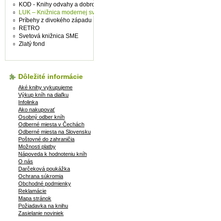
KOD - Knihy odvahy a dobrodružství
LUK – Knižnica modernej svetovej prózy
Príbehy z divokého západu
RETRO
Svetová knižnica SME
Zlatý fond
Dôležité informácie
Aké knihy vykupujeme
Výkup kníh na diaľku
Infolinka
Ako nakupovať
Osobný odber kníh
Odberné miesta v Čechách
Odberné miesta na Slovensku
Poštovné do zahraničia
Možnosti platby
Nápoveda k hodnoteniu kníh
O nás
Darčeková poukážka
Ochrana súkromia
Obchodné podmienky
Reklamácie
Mapa stránok
Požiadavka na knihu
Zasielanie noviniek