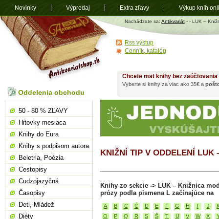
Novinky
Výpredaj
Extra zľavy
Výkup kníh onl
Antikvariát
Nachádzate sa:
Antikvariát
-
- LUK – Kniž
shop.sk
Rss výstup
Cenník, katalóg
Chcete mat knihy bez zaúčtovania
Vyberte si knihy za viac ako 35€ a
pošt
Oddelenia obchodu
50 - 80 % ZĽAVY
Hitovky mesiaca
Knihy do Eura
Knihy s podpisom autora
KNIŽNÍ TIP V ODDELENÍ LU
Beletria, Poézia
Cestopisy
Cudzojazyčná
Knihy zo sekcie -> LUK – Knižnica mod
Časopisy
prózy podla pismena L začínajúce na
Deti, Mládež
A
B
C
Č
D
E
F
G
H
I
J
Diéty
O
P
Q
R
S
Š
T
U
V
W
X