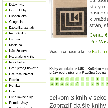
18. sto
Detektívky
ktorý m
Dom, Hobby
posadnu
Ekonomická
k vražd
Geografia
strán, 
Ezoterika, záhady
Foto,Optika
Cena: 
História
Pre Vás
Medicína
Náboženstvo
Viac informácií o knihe
Parfum (
Nezaradené knihy
Nové knihy
Pestujeme,Chováme
Knihy zo sekcie -> LUK – Knižnica mod
prózy podla pismena P začínajúce na
Počítače,internet
A
B
C
Č
D
E
F
G
H
I
J
Poézia
O
P
Q
R
S
Š
T
U
V
W
X
Politika
Právo
celkom 3 knih v sekc
Pre šikovné ruky
Príroda, Javy
Zobraziť ďalšie knihy