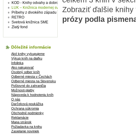
KOD - Knihy odvahy a dobrodružství
Zobraziť ďalšie knihy
LUK – Knižnica modernej svetovej prózy
Príbehy z divokého západu
prózy podla pismen
RETRO
Svetová knižnica SME
Zlatý fond
Dôležité informácie
Aké knihy vykupujeme
Výkup kníh na diaľku
Infolinka
Ako nakupovať
Osobný odber kníh
Odberné miesta v Čechách
Odberné miesta na Slovensku
Poštovné do zahraničia
Možnosti platby
Nápoveda k hodnoteniu kníh
O nás
Darčeková poukážka
Ochrana súkromia
Obchodné podmienky
Reklamácie
Mapa stránok
Požiadavka na knihu
Zasielanie noviniek