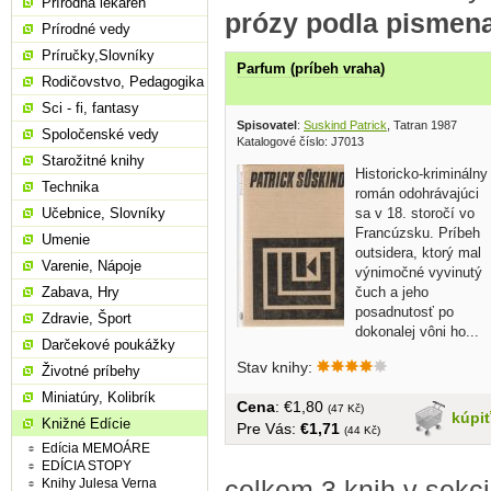
Prírodná lekáreň
prózy podla pismen
Prírodné vedy
Príručky,Slovníky
Parfum (príbeh vraha)
Rodičovstvo, Pedagogika
Sci - fi, fantasy
Spisovatel
:
Suskind Patrick
, Tatran 1987
Spoločenské vedy
Katalogové číslo: J7013
Starožitné knihy
Historicko-kriminálny
Technika
román odohrávajúci
sa v 18. storočí vo
Učebnice, Slovníky
Francúzsku. Príbeh
Umenie
outsidera, ktorý mal
Varenie, Nápoje
výnimočné vyvinutý
čuch a jeho
Zabava, Hry
posadnutosť po
Zdravie, Šport
dokonalej vôni ho...
Darčekové poukážky
Stav knihy:
Životné príbehy
Miniatúry, Kolibrík
Cena
: €1,80
(47 Kč)
kúpi
Knižné Edície
Pre Vás:
€1,71
(44 Kč)
Edícia MEMOÁRE
EDÍCIA STOPY
celkem 3 knih v sekc
Knihy Julesa Verna