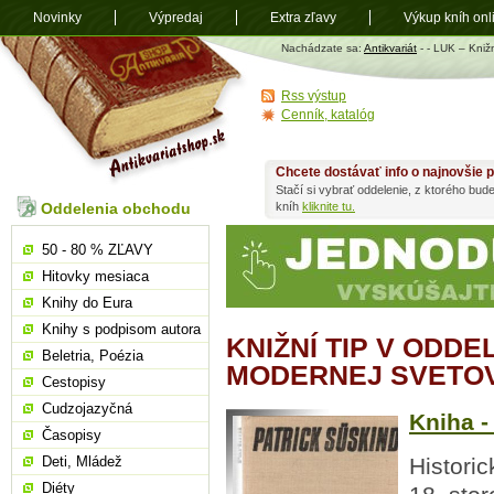
Novinky
Výpredaj
Extra zľavy
Výkup kníh onl
Antikvariát
Nachádzate sa:
Antikvariát
-
- LUK – Kniž
shop.sk
Rss výstup
Cenník, katalóg
Chcete dostávať info o najnovšie p
Stačí si vybrať oddelenie, z ktorého bud
Oddelenia obchodu
kníh
kliknite tu.
50 - 80 % ZĽAVY
Hitovky mesiaca
Knihy do Eura
Knihy s podpisom autora
KNIŽNÍ TIP V ODDE
Beletria, Poézia
MODERNEJ SVETO
Cestopisy
Cudzojazyčná
Kniha -
Časopisy
Deti, Mládež
Histori
Diéty