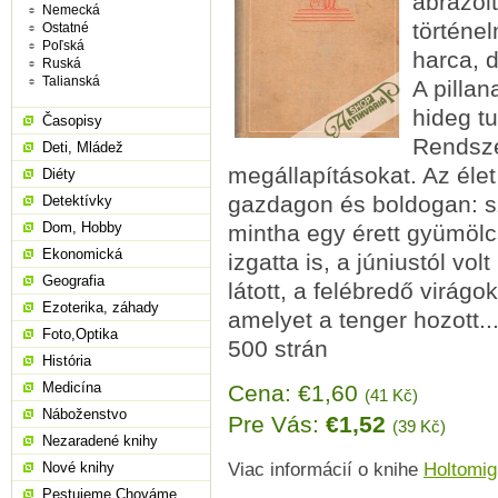
ábrázol
Nemecká
történel
Ostatné
Poľská
harca, 
Ruská
Talianská
A pillan
hideg tu
Časopisy
Rendszer
Deti, Mládež
megállapításokat. Az élet 
Diéty
gazdagon és boldogan: szi
Detektívky
Dom, Hobby
mintha egy érett gyümölc
Ekonomická
izgatta is, a júniustól vo
Geografia
látott, a felébredő virágok
Ezoterika, záhady
amelyet a tenger hozott..
Foto,Optika
500 strán
História
Medicína
Cena: €1,60
(41 Kč)
Náboženstvo
Pre Vás:
€1,52
(39 Kč)
Nezaradené knihy
Nové knihy
Viac informácií o knihe
Holtomig
Pestujeme,Chováme