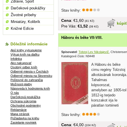
Zdravie, Šport
Darčekové poukážky
Stav knihy:
Životné príbehy
Cena
: €1,60
(41 Kč)
Miniatúry, Kolibrík
kúpi
Pre Vás:
€1,52
(39 Kč)
Knižné Edície
Háboru és béke VII-VIII.
Dôležité informácie
Aké knihy vykupujeme
Spisovatel
:
Tolstoj Lev Nikolajevič
, Christensen
Výkup kníh na diaľku
Katalogové číslo: N9448
Infolinka
Ako nakupovať
A Háboru és béke
Osobný odber kníh
cimu regény Tolzstoj
Odberné miesta v Čechách
alkotásának koronája
Odberné miesta na Slovensku
Tahalmas
Poštovné do zahraničia
Možnosti platby
képsorozat,
Nápoveda k hodnoteniu kníh
amelyben az 1805-tol
O nás
1812-ig terjedo
Darčeková poukážka
korszakot irja le
Ochrana súkromia
páratlan torténeti
Obchodné podmienky
Reklamácie
huséggel s...
Mapa stránok
Stav knihy:
Požiadavka na knihu
Zasielanie noviniek
Cena
: €4,00
(104 Kč)