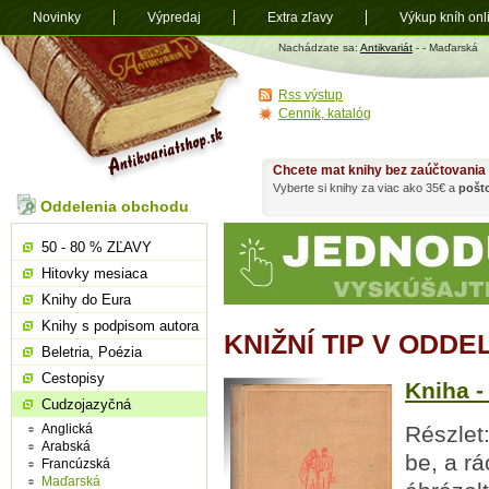
Novinky
Výpredaj
Extra zľavy
Výkup kníh onl
Antikvariát
Nachádzate sa:
Antikvariát
-
- Maďarská
shop.sk
Rss výstup
Cenník, katalóg
Chcete mat knihy bez zaúčtovania
Vyberte si knihy za viac ako 35€ a
pošt
Oddelenia obchodu
50 - 80 % ZĽAVY
Hitovky mesiaca
Knihy do Eura
Knihy s podpisom autora
KNIŽNÍ TIP V ODD
Beletria, Poézia
Cestopisy
Kniha -
Cudzojazyčná
Anglická
Részlet
Arabská
be, a r
Francúzská
Maďarská