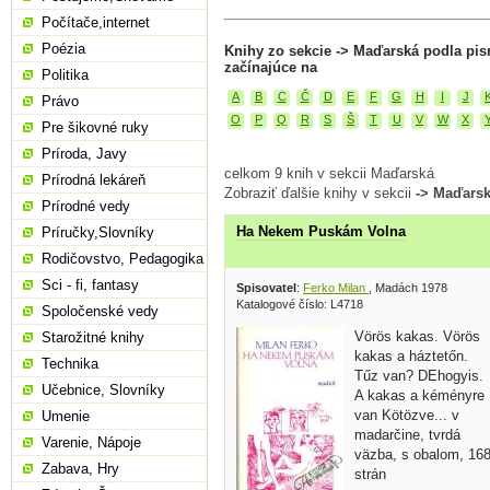
Počítače,internet
Poézia
Knihy zo sekcie -> Maďarská podla pi
začínajúce na
Politika
A
B
C
Č
D
E
F
G
H
I
J
Právo
O
P
Q
R
S
Š
T
U
V
W
X
Pre šikovné ruky
Príroda, Javy
celkom 9 knih v sekcii Maďarská
Prírodná lekáreň
Zobraziť ďalšie knihy v sekcii
-> Maďars
Prírodné vedy
Ha Nekem Puskám Volna
Príručky,Slovníky
Rodičovstvo, Pedagogika
Sci - fi, fantasy
Spisovatel
:
Ferko Milan
, Madách 1978
Katalogové číslo: L4718
Spoločenské vedy
Vörös kakas. Vörös
Starožitné knihy
kakas a háztetőn.
Technika
Tűz van? DEhogyis.
Učebnice, Slovníky
A kakas a kéményre
van Kötözve... v
Umenie
madarčine, tvrdá
Varenie, Nápoje
väzba, s obalom, 16
Zabava, Hry
strán