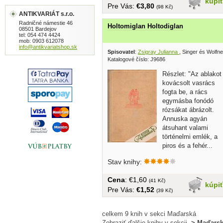
kúpi
Pre Vás:
€3,80
(98 Kč)
ANTIKVARIÁT s.r.o.
Radničné námestie 46
Holtomiglan Holtodiglan
08501 Bardejov
tel: 054 474 4424
mob: 0903 612078
info@antikvariatshop.sk
Spisovatel
:
Zsigray Julianna
, Singer és Wolfn
Katalogové číslo: J9686
Részlet: "Az ablakot
kovácsolt vasrács
fogta be, a rács
egymásba fonódó
rózsákat ábrázolt.
Annuska agyán
átsuhant valami
történelmi emlék, a
piros és a fehér...
Stav knihy:
Cena
: €1,60
(41 Kč)
kúpi
Pre Vás:
€1,52
(39 Kč)
celkem 9 knih v sekci Maďarská
Zobraziť ďalšie knihy v sekcii
-> Maďars