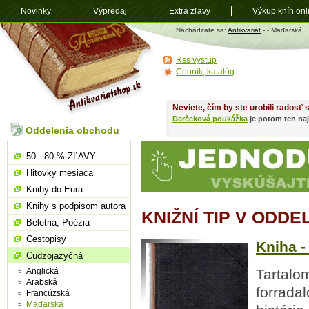
Novinky
Výpredaj
Extra zľavy
Výkup kníh onl
Antikvariát
Nachádzate sa:
Antikvariát
-
- Maďarská
shop.sk
Rss výstup
Cenník, katalóg
Neviete, čím by ste urobili radosť
Darčeková poukážka
je potom ten naj
Oddelenia obchodu
50 - 80 % ZĽAVY
Hitovky mesiaca
Knihy do Eura
Knihy s podpisom autora
KNIŽNÍ TIP V ODD
Beletria, Poézia
Cestopisy
Kniha -
Cudzojazyčná
Anglická
Tartalo
Arabská
forrada
Francúzská
Maďarská