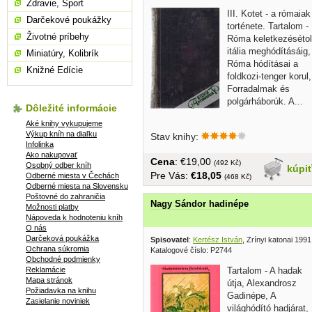
Zdravie, Šport
III. Kotet - a rómaiak
Darčekové poukážky
torténete. Tartalom -
Životné príbehy
Róma keletkezésétol
itália meghódításáig,
Miniatúry, Kolibrík
Róma hódításai a
Knižné Edície
foldkozi-tenger korul,
Forradalmak és
polgárháborúk. A...
Dôležité informácie
Aké knihy vykupujeme
Výkup kníh na diaľku
Stav knihy:
Infolinka
Ako nakupovať
Cena
: €19,00
(492 Kč)
Osobný odber kníh
kúpi
Pre Vás:
€18,05
Odberné miesta v Čechách
(468 Kč)
Odberné miesta na Slovensku
Poštovné do zahraničia
Nagy Sándor hadinépe
Možnosti platby
Nápoveda k hodnoteniu kníh
O nás
Darčeková poukážka
Spisovatel
:
Kertész István
, Zrínyi katonai 1991
Ochrana súkromia
Katalogové číslo: P2744
Obchodné podmienky
Reklamácie
Tartalom - A hadak
Mapa stránok
útja, Alexandrosz
Požiadavka na knihu
Gadinépe, A
Zasielanie noviniek
világhódító hadjárat,