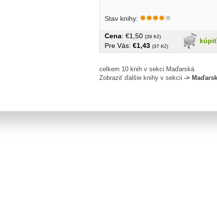
Stav knihy:
Cena
: €1,50
(39 Kč)
kúpi
Pre Vás:
€1,43
(37 Kč)
celkem 10 knih v sekci Maďarská
Zobraziť ďalšie knihy v sekcii
-> Maďars