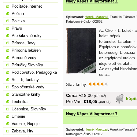
Nagy Képes Világtorténet 1.
Počítače,internet
Poézia
Spisovatel
:
Henrik Marczali
, Franklin-Társulat 
Politika
Katalogové číslo: O2862
Právo
Az Ókor - 1. kotet - a
Pre šikovné ruky
keleti népek
torténete. Tartalom -
Príroda, Javy
Egyiptom a nomádok
Prírodná lekáreň
betoréséig, Eloázsia
Prírodné vedy
az egyiptomi uralom
ideje elott és alatt,
Príručky,Slovníky
Az assyriai birodalo
Rodičovstvo, Pedagogika
és a...
Sci - fi, fantasy
Stav knihy:
Spoločenské vedy
Starožitné knihy
Cena
: €19,00
(492 Kč)
kúpi
Pre Vás:
€18,05
Technika
(468 Kč)
Učebnice, Slovníky
Nagy Képes Világtorténet 3.
Umenie
Varenie, Nápoje
Spisovatel
:
Henrik Marczali
, Franklin-Társulat 
Zabava, Hry
Katalogové číslo: O2912