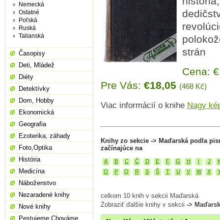
história
Nemecká
dedičst
Ostatné
Poľská
revolúc
Ruská
Talianská
polokož
strán
Časopisy
Deti, Mládež
Cena: 
Diéty
Pre Vás:
€18,05
(468 Kč)
Detektívky
Dom, Hobby
Viac informácií o knihe
Nagy kép
Ekonomická
Geografia
Ezoterika, záhady
Knihy zo sekcie -> Maďarská podla pi
Foto,Optika
začínajúce na
História
A
B
C
Č
D
E
F
G
H
I
J
Medicína
O
P
Q
R
S
Š
T
U
V
W
X
Náboženstvo
Nezaradené knihy
celkom 10 knih v sekcii Maďarská
Zobraziť ďalšie knihy v sekcii
-> Maďars
Nové knihy
Pestujeme,Chováme