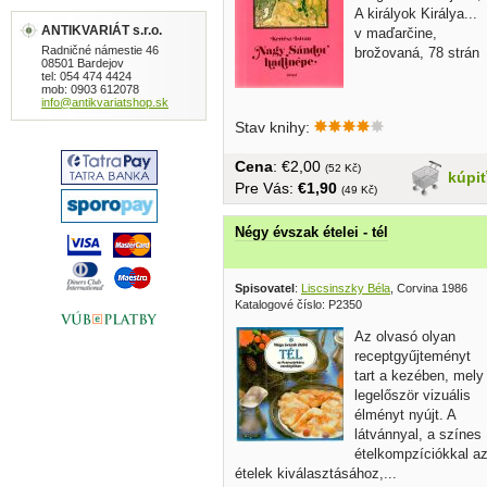
A királyok Királya...
ANTIKVARIÁT s.r.o.
v maďarčine,
Radničné námestie 46
brožovaná, 78 strán
08501 Bardejov
tel: 054 474 4424
mob: 0903 612078
info@antikvariatshop.sk
Stav knihy:
Cena
: €2,00
(52 Kč)
kúpi
Pre Vás:
€1,90
(49 Kč)
Négy évszak ételei - tél
Spisovatel
:
Liscsinszky Béla
, Corvina 1986
Katalogové číslo: P2350
Az olvasó olyan
receptgyűjteményt
tart a kezében, mely
legelőször vizuális
élményt nyújt. A
látvánnyal, a színes
ételkompzíciókkal a
ételek kiválasztásához,...