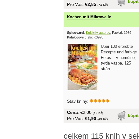
kúpi
Pre Vás:
€2,85
(74 Kč)
Kochen mit Mikrowelle
Spisovatel
:
Kolektív autorov
, Pawlak 1989
Katalogové číslo: K3978
Uber 100 erprobte
Rezepte und farbige
Fotos... v nemčine,
tvrdá väzba, 125
strán
Stav knihy:
Cena
: €2,00
(52 Kč)
kúpi
Pre Vás:
€1,90
(49 Kč)
celkem 115 knih v s