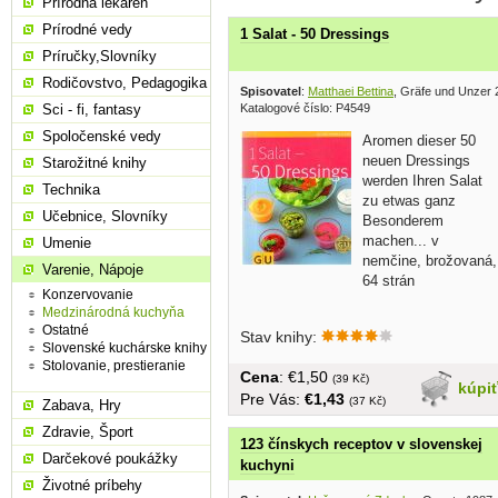
Prírodná lekáreň
Prírodné vedy
1 Salat - 50 Dressings
Príručky,Slovníky
Rodičovstvo, Pedagogika
Spisovatel
:
Matthaei Bettina
, Gräfe und Unzer
Katalogové číslo: P4549
Sci - fi, fantasy
Spoločenské vedy
Aromen dieser 50
neuen Dressings
Starožitné knihy
werden Ihren Salat
Technika
zu etwas ganz
Učebnice, Slovníky
Besonderem
machen... v
Umenie
nemčine, brožovaná,
Varenie, Nápoje
64 strán
Konzervovanie
Medzinárodná kuchyňa
Ostatné
Stav knihy:
Slovenské kuchárske knihy
Stolovanie, prestieranie
Cena
: €1,50
(39 Kč)
kúpi
Pre Vás:
€1,43
(37 Kč)
Zabava, Hry
Zdravie, Šport
123 čínskych receptov v slovenskej
Darčekové poukážky
kuchyni
Životné príbehy