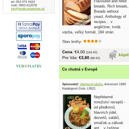
Flavoured and filled
tel: 054 474 4424
mob: 0903 612078
breads, Rich breads,
info@antikvariatshop.sk
Breads without
yeast, Anthology of
recipes... v
angličtine, tvrdá
väzba, veľký formát, 184 strán
Stav knihy:
Cena
: €4,00
(104 Kč)
kúpi
Pre Vás:
€3,80
(98 Kč)
Co chutná v Evropě
Spisovatel
:
Vlachová Libuše
, Avicenum 1989
Katalogové číslo: L9521
Nepřeberné
množství receptů -
od předkrmů,
hlavních jídel,
dezertů, salátů,
omáček a zálivek
atd... v češtine,