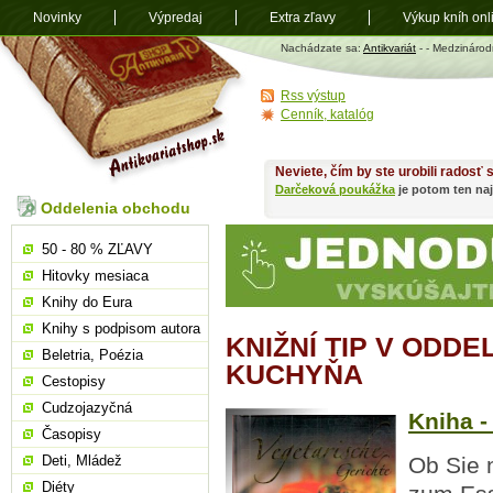
Novinky
Výpredaj
Extra zľavy
Výkup kníh onl
Antikvariát
Nachádzate sa:
Antikvariát
-
- Medzináro
shop.sk
Rss výstup
Cenník, katalóg
Neviete, čím by ste urobili radosť
Darčeková poukážka
je potom ten naj
Oddelenia obchodu
50 - 80 % ZĽAVY
Hitovky mesiaca
Knihy do Eura
Knihy s podpisom autora
KNIŽNÍ TIP V ODD
Beletria, Poézia
KUCHYŇA
Cestopisy
Cudzojazyčná
Kniha -
Časopisy
Deti, Mládež
Ob Sie n
Diéty