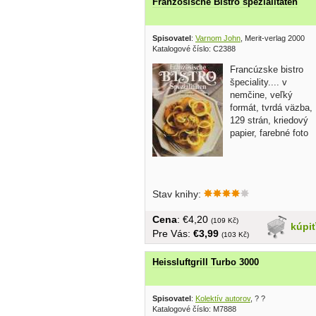
Französische Bistro spezialitäten
Spisovatel
:
Varnom John
, Merit-verlag 2000
Katalogové číslo: C2388
Francúzske bistro
špeciality.... v
nemčine, veľký
formát, tvrdá väzba,
129 strán, kriedový
papier, farebné foto
Stav knihy:
Cena
: €4,20
(109 Kč)
kúpi
Pre Vás:
€3,99
(103 Kč)
Heissluftgrill Turbo 3000
Spisovatel
:
Kolektív autorov
, ? ?
Katalogové číslo: M7888