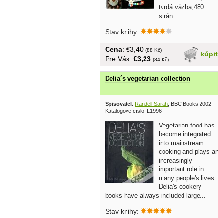
tvrdá väzba,480
strán
Stav knihy:
Cena
: €3,40
(88 Kč)
kúpi
Pre Vás:
€3,23
(84 Kč)
Delia´s vegetarian collection
Spisovatel
:
Randell Sarah
, BBC Books 2002
Katalogové číslo: L1996
Vegetarian food has
become integrated
into mainstream
cooking and plays a
increasingly
important role in
many people's lives.
Delia's cookery
books have always included large...
Stav knihy: