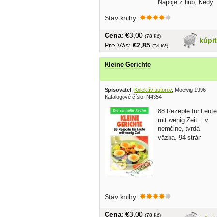
Nápoje z húb, Kedy
a ako huby soliť,...
Stav knihy:
Cena
: €3,00
(78 Kč)
kúpi
Pre Vás:
€2,85
(74 Kč)
Kleine Gerichte
Spisovatel
:
Kolektív autorov
, Moewig 1996
Katalogové číslo: N4354
88 Rezepte fur Leute
mit wenig Zeit... v
nemčine, tvrdá
väzba, 94 strán
Stav knihy:
Cena
: €3,00
(78 Kč)