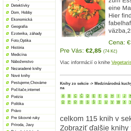
zum Ess
Detektívky
eine Ma
Dom, Hobby
Hier fi
Ekonomická
fabelha
Geografia
väzba,2
Ezoterika, záhady
Foto,Optika
Cena: 
História
Pre Vás:
€2,85
(74 Kč)
Medicína
Náboženstvo
Viac informácií o knihe
Vegetari
Nezaradené knihy
Nové knihy
Pestujeme,Chováme
Knihy zo sekcie -> Medzinárodná kuch
na
Počítače,internet
A
B
C
Č
D
E
F
G
H
I
J
Poézia
O
P
Q
R
S
Š
T
U
V
W
X
Politika
Právo
celkom 115 knih v se
Pre šikovné ruky
Príroda, Javy
Zobraziť ďalšie knihy