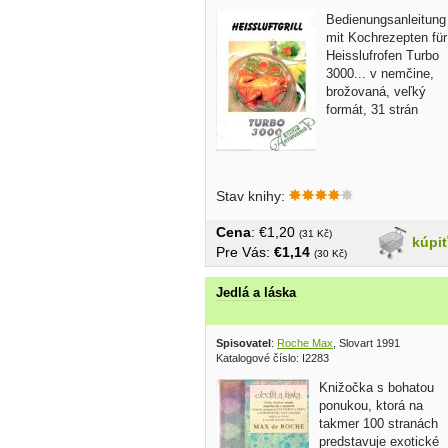
Bedienungsanleitung
mit Kochrezepten für
Heisslufrofen Turbo
3000... v nemčine,
brožovaná, veľký
formát, 31 strán
Stav knihy:
Cena
: €1,20
(31 Kč)
kúpi
Pre Vás:
€1,14
(30 Kč)
Jedlá a láska
Spisovatel
:
Roche Max
, Slovart 1991
Katalogové číslo: I2283
Knižočka s bohatou
ponukou, ktorá na
takmer 100 stranách
predstavuje exotické