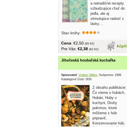
a netradičné recepty
vzbudzujúce chuť do
jedla, ale aj
stimulujúce radosť z
lásky....
Stav knihy:
Cena
: €2,50
(65 Kč)
kúpi
Pre Vás:
€2,38
(62 Kč)
Jihočeská houbařská kuchařka
Spisovatel
:
Vrabec Milém
, Svépomoc 1986
Katalogové číslo: I930
Z obsahu publikácie:
Čo vieme o hubách,
Hubári, Huby v
kuchyni, Druhy
pokrmov, ktoré
môžeme z húb
pripraviť,
Konzervovanie húb,