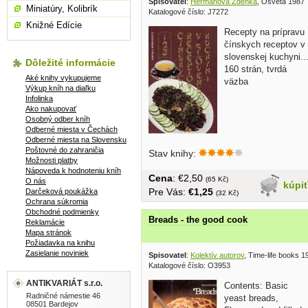
Spisovatel
:
Heřmanová Zdenka
, Osveta 1987
Miniatúry, Kolibrík
Katalogové číslo: J7272
Knižné Edície
Recepty na prípravu
čínskych receptov v
slovenskej kuchyni..
Dôležité informácie
160 strán, tvrdá
Aké knihy vykupujeme
väzba
Výkup kníh na diaľku
Infolinka
Ako nakupovať
Osobný odber kníh
Odberné miesta v Čechách
Odberné miesta na Slovensku
Poštovné do zahraničia
Stav knihy:
Možnosti platby
Nápoveda k hodnoteniu kníh
Cena
: €2,50
(65 Kč)
O nás
kúpi
Pre Vás:
€1,25
Darčeková poukážka
(32 Kč)
Ochrana súkromia
Obchodné podmienky
Breads - the good cook
Reklamácie
Mapa stránok
Požiadavka na knihu
Zasielanie noviniek
Spisovatel
:
Kolektív autorov
, Time-life books 1
Katalogové číslo: O3953
ANTIKVARIÁT s.r.o.
Contents: Basic
Radničné námestie 46
yeast breads,
08501 Bardejov