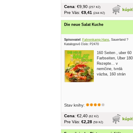
Cena
: €9,90
(257 Kč)
kúpi
Pre Vás:
€9,41
(244 Kč)
Die neue Salat Kuche
Spisovatel
:
Fahrenkamp Hans
, Sauerland ?
Katalogové číslo: P2470
160 Seiten , uber 60
Farbseiten, Uber 180
Rezepte... v
nemčine, tvrdá
väzba, 160 strán
Stav knihy:
Cena
: €2,40
(62 Kč)
kúpi
Pre Vás:
€2,28
(59 Kč)