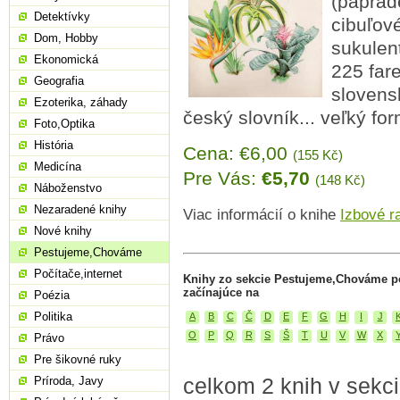
(paprade
Detektívky
cibuľové
Dom, Hobby
sukulent
Ekonomická
225 fare
Geografia
slovensk
Ezoterika, záhady
český slovník... veľký for
Foto,Optika
História
Cena: €6,00
(155 Kč)
Medicína
Pre Vás:
€5,70
(148 Kč)
Náboženstvo
Nezaradené knihy
Viac informácií o knihe
Izbové ra
Nové knihy
Pestujeme,Chováme
Počítače,internet
Knihy zo sekcie Pestujeme,Chováme p
začínajúce na
Poézia
Politika
A
B
C
Č
D
E
F
G
H
I
J
O
P
Q
R
S
Š
T
U
V
W
X
Právo
Pre šikovné ruky
celkom 2 knih v sek
Príroda, Javy