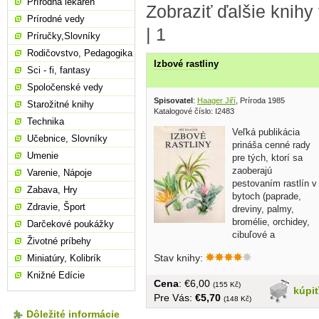
Prírodná lekáreň
Zobraziť ďalšie knihy
Prírodné vedy
|
1
Príručky,Slovníky
Rodičovstvo, Pedagogika
Izbové rastliny
Sci - fi, fantasy
Spoločenské vedy
Spisovatel
:
Haager Jiří
, Príroda 1985
Starožitné knihy
Katalogové číslo: I2483
Technika
Veľká publikácia
Učebnice, Slovníky
prináša cenné rady
Umenie
pre tých, ktorí sa
zaoberajú
Varenie, Nápoje
pestovaním rastlín v
Zabava, Hry
bytoch (paprade,
Zdravie, Šport
dreviny, palmy,
bromélie, orchidey,
Darčekové poukážky
cibuľové a
Životné príbehy
hľuznaté...
Stav knihy:
Miniatúry, Kolibrík
Knižné Edície
Cena
: €6,00
(155 Kč)
kúpi
Pre Vás:
€5,70
(148 Kč)
Dôležité informácie