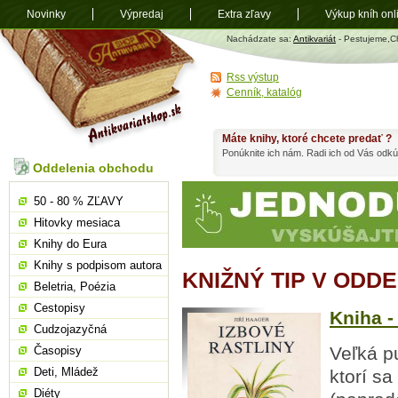
Novinky
Výpredaj
Extra zľavy
Výkup kníh onl
Antikvariát
Nachádzate sa:
Antikvariát
- Pestujeme,
shop.sk
Rss výstup
Cenník, katalóg
Máte knihy, ktoré chcete predať ?
Ponúknite ich nám. Radi ich od Vás odkú
Oddelenia obchodu
50 - 80 % ZĽAVY
Hitovky mesiaca
Knihy do Eura
Knihy s podpisom autora
KNIŽNÝ TIP V OD
Beletria, Poézia
Cestopisy
Kniha -
Cudzojazyčná
Veľká p
Časopisy
Deti, Mládež
ktorí sa
Diéty