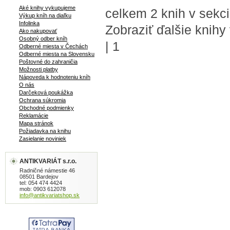
Aké knihy vykupujeme
celkem 2 knih v sek
Výkup kníh na diaľku
Infolinka
Zobraziť ďalšie knihy
Ako nakupovať
Osobný odber kníh
|
1
Odberné miesta v Čechách
Odberné miesta na Slovensku
Poštovné do zahraničia
Možnosti platby
Nápoveda k hodnoteniu kníh
O nás
Darčeková poukážka
Ochrana súkromia
Obchodné podmienky
Reklamácie
Mapa stránok
Požiadavka na knihu
Zasielanie noviniek
ANTIKVARIÁT s.r.o.
Radničné námestie 46
08501 Bardejov
tel: 054 474 4424
mob: 0903 612078
info@antikvariatshop.sk