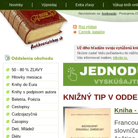
Novinky
Výpredaj
Extra zľavy
Výkup kníh onl
Antikvariát
Nachádzate sa:
Antikvariát
- Pestujeme,
shop.sk
Rss výstup
Cenník, katalóg
Už dlho hľadáte svoju vytúženú kn
Skúste zadať Vašu požiadavku do nášho
Oddelenia obchodu
Vás informovať mailom,
kliknite tu.
50 - 80 % ZĽAVY
Hitovky mesiaca
Knihy do Eura
Knihy s podpisom autora
KNIŽNÝ TIP V OD
Beletria, Poézia
Cestopisy
Kniha 
Cudzojazyčná
Francou
Časopisy
Deti, Mládež
slovníče
Diéty