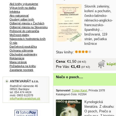
Aké knihy vykupujeme
Slovník zeleniny,
Výkup kníh na diaľku
koření a pochutin,
Infolinka
česko-latinsko-
Ako nakupovať
Osobný odber kníh
německo-anglicko-
Odberné miesta v Čechách
francouzsko-
Odberné miesta na Slovensku
španělský...
Poštovné do zahraničia
brožovaná, 119
Možnosti platby
strán, pečiatka
Nápoveda k hodnoteniu kníh
O nás
knižnice
Darčeková poukážka
Ochrana súkromia
Stav knihy:
Obchodné podmienky
Reklamácie
Cena
: €1,50
(39 Kč)
Mapa stránok
kúpi
Požiadavka na knihu
Pre Vás:
€1,43
(37 Kč)
Zasielanie noviniek
Niečo o psoch....
ANTIKVARIÁT s.r.o.
Radničné námestie 46
08501 Bardejov
Spisovatel
:
Trojan Karel
, Príroda 1978
tel: 054 474 4424
Katalogové číslo: H2264
mob: 0903 612078
info@antikvariatshop.sk
Kynologická
literatúra. Z obsahu:
O psoch, Prečo a
načo psa, Z histórie