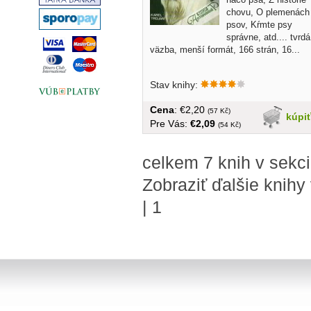
chovu, O plemenách
psov, Kŕmte psy
správne, atd.... tvrdá
väzba, menší formát, 166 strán, 16...
Stav knihy:
Cena
: €2,20
(57 Kč)
kúpi
Pre Vás:
€2,09
(54 Kč)
celkem 7 knih v sek
Zobraziť ďalšie knihy
|
1