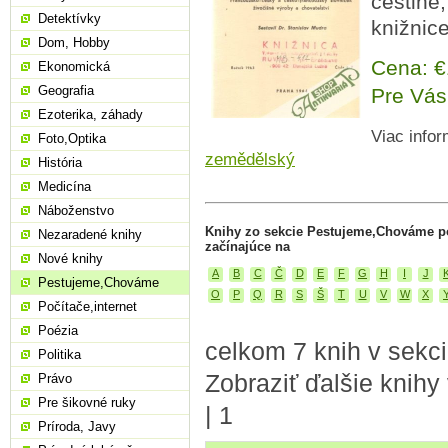
češtine,
Detektívky
knižnic
Dom, Hobby
Cena: 
Ekonomická
Geografia
Pre Vás
Ezoterika, záhady
Viac infor
Foto,Optika
zemědělský
História
Medicína
Náboženstvo
Knihy zo sekcie Pestujeme,Chováme p
Nezaradené knihy
začínajúce na
Nové knihy
A
B
C
Č
D
E
F
G
H
I
J
Pestujeme,Chováme
O
P
Q
R
S
Š
T
U
V
W
X
Počítače,internet
Poézia
celkom 7 knih v sek
Politika
Zobraziť ďalšie knihy
Právo
Pre šikovné ruky
|
1
Príroda, Javy