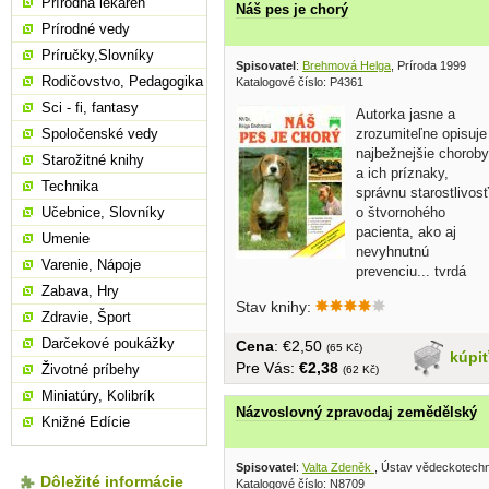
Prírodná lekáreň
Náš pes je chorý
Prírodné vedy
Príručky,Slovníky
Spisovatel
:
Brehmová Helga
, Príroda 1999
Rodičovstvo, Pedagogika
Katalogové číslo: P4361
Sci - fi, fantasy
Autorka jasne a
zrozumiteľne opisuje
Spoločenské vedy
najbežnejšie choroby
Starožitné knihy
a ich príznaky,
Technika
správnu starostlivosť
o štvornohého
Učebnice, Slovníky
pacienta, ako aj
Umenie
nevyhnutnú
Varenie, Nápoje
prevenciu... tvrdá
väzba, 56...
Zabava, Hry
Stav knihy:
Zdravie, Šport
Darčekové poukážky
Cena
: €2,50
(65 Kč)
kúpi
Pre Vás:
€2,38
Životné príbehy
(62 Kč)
Miniatúry, Kolibrík
Názvoslovný zpravodaj zemědělský
Knižné Edície
Spisovatel
:
Valta Zdeněk
, Ústav vědeckotechn
Dôležité informácie
Katalogové číslo: N8709