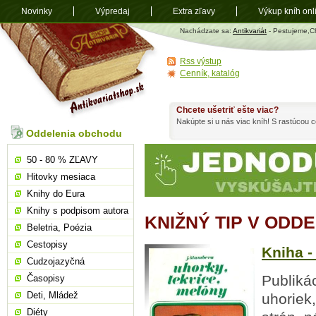
Novinky
Výpredaj
Extra zľavy
Výkup kníh onl
Antikvariát
Nachádzate sa:
Antikvariát
- Pestujeme,
shop.sk
Rss výstup
Cenník, katalóg
Chcete ušetriť ešte viac?
Nakúpte si u nás viac kníh! S rastúcou
Oddelenia obchodu
50 - 80 % ZĽAVY
Hitovky mesiaca
Knihy do Eura
Knihy s podpisom autora
KNIŽNÝ TIP V OD
Beletria, Poézia
Cestopisy
Kniha -
Cudzojazyčná
Publiká
Časopisy
Deti, Mládež
uhoriek
Diéty