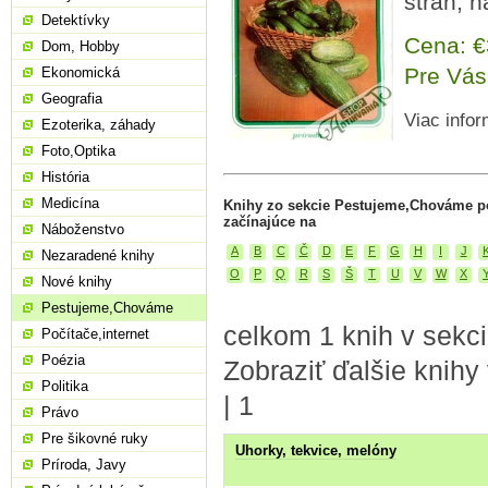
strán, 
Detektívky
Cena: 
Dom, Hobby
Pre Vás
Ekonomická
Geografia
Viac infor
Ezoterika, záhady
Foto,Optika
História
Medicína
Knihy zo sekcie Pestujeme,Chováme p
začínajúce na
Náboženstvo
A
B
C
Č
D
E
F
G
H
I
J
Nezaradené knihy
O
P
Q
R
S
Š
T
U
V
W
X
Nové knihy
Pestujeme,Chováme
celkom 1 knih v sek
Počítače,internet
Poézia
Zobraziť ďalšie knihy
Politika
|
1
Právo
Pre šikovné ruky
Uhorky, tekvice, melóny
Príroda, Javy