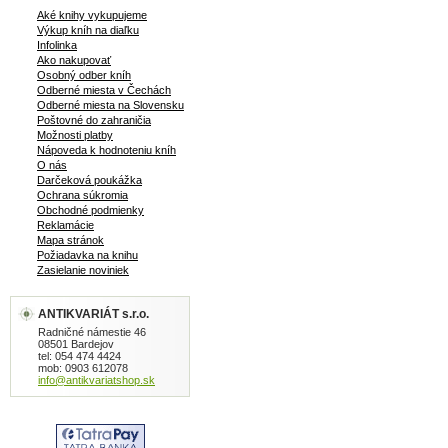
Aké knihy vykupujeme
Výkup kníh na diaľku
Infolinka
Ako nakupovať
Osobný odber kníh
Odberné miesta v Čechách
Odberné miesta na Slovensku
Poštovné do zahraničia
Možnosti platby
Nápoveda k hodnoteniu kníh
O nás
Darčeková poukážka
Ochrana súkromia
Obchodné podmienky
Reklamácie
Mapa stránok
Požiadavka na knihu
Zasielanie noviniek
ANTIKVARIÁT s.r.o.
Radničné námestie 46
08501 Bardejov
tel: 054 474 4424
mob: 0903 612078
info@antikvariatshop.sk