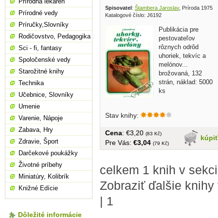
Prírodná lekáreň
Spisovatel
:
Štambera Jaroslav
, Príroda 1975
Prírodné vedy
Katalogové číslo: J6192
Príručky,Slovníky
Publikácia pre
Rodičovstvo, Pedagogika
pestovateľov
rôznych odrôd
Sci - fi, fantasy
uhoriek, tekvíc a
Spoločenské vedy
melónov...
Starožitné knihy
brožovaná, 132
strán, náklad: 5000
Technika
ks
Učebnice, Slovníky
Umenie
Stav knihy:
Varenie, Nápoje
Zabava, Hry
Cena
: €3,20
(83 Kč)
kúpi
Zdravie, Šport
Pre Vás:
€3,04
(79 Kč)
Darčekové poukážky
Životné príbehy
celkem 1 knih v sek
Miniatúry, Kolibrík
Zobraziť ďalšie knihy
Knižné Edície
|
1
Dôležité informácie