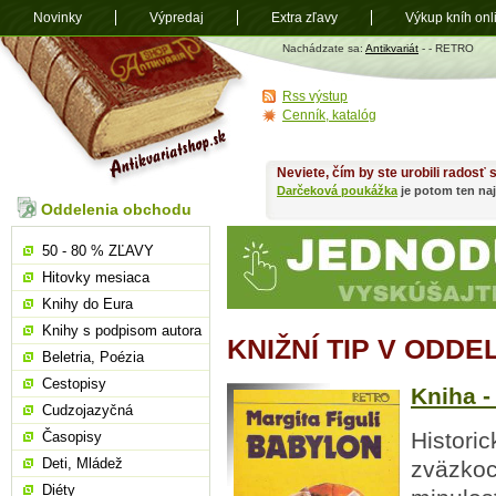
Novinky
Výpredaj
Extra zľavy
Výkup kníh onl
Antikvariát
Nachádzate sa:
Antikvariát
-
- RETRO
shop.sk
Rss výstup
Cenník, katalóg
Neviete, čím by ste urobili radosť
Darčeková poukážka
je potom ten naj
Oddelenia obchodu
50 - 80 % ZĽAVY
Hitovky mesiaca
Knihy do Eura
Knihy s podpisom autora
KNIŽNÍ TIP V ODDE
Beletria, Poézia
Cestopisy
Kniha - 
Cudzojazyčná
Histori
Časopisy
Deti, Mládež
zväzkoc
Diéty