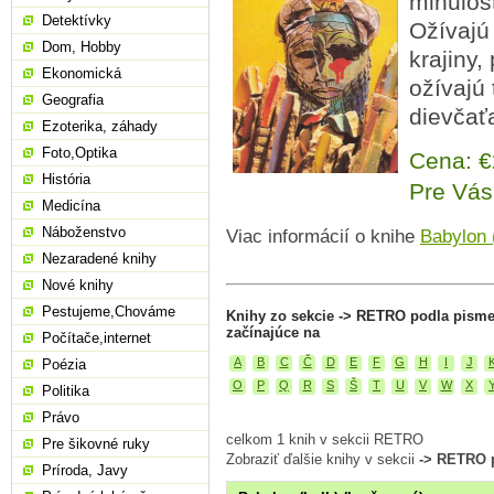
minulost
Detektívky
Ožívajú
Dom, Hobby
krajiny,
Ekonomická
ožívajú
Geografia
dievčať
Ezoterika, záhady
Foto,Optika
Cena: 
História
Pre Vás
Medicína
Náboženstvo
Viac informácií o knihe
Babylon (
Nezaradené knihy
Nové knihy
Pestujeme,Chováme
Knihy zo sekcie -> RETRO podla pism
začínajúce na
Počítače,internet
A
B
C
Č
D
E
F
G
H
I
J
Poézia
O
P
Q
R
S
Š
T
U
V
W
X
Politika
Právo
celkom 1 knih v sekcii RETRO
Pre šikovné ruky
Zobraziť ďalšie knihy v sekcii
-> RETRO 
Príroda, Javy