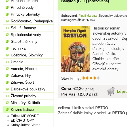
Prírodná lekáreň
Babylon (I.- II.) (brožovaná)
Prírodné vedy
Príručky,Slovníky
Spisovatel
:
Figuli Margita
, Slovenský spisovate
Katalogové číslo: H7763
Rodičovstvo, Pedagogika
Sci - fi, fantasy
Historický román
slovenskej autorky v
Spoločenské vedy
dvoch zväzkoch. Dej
Starožitné knihy
sa odohráva v
Technika
ďalekej minulosti, v
časoch zániku
Učebnice, Slovníky
Chaldejskej ríše.
Umenie
Ožívajú tu pestré
Varenie, Nápoje
exotické obrazy
dávnej...
Zabava, Hry
Stav knihy:
Zdravie, Šport
Cena
: €2,20
Darčekové poukážky
(57 Kč)
kúpi
Pre Vás:
€2,09
(54 Kč)
Životné príbehy
Miniatúry, Kolibrík
celkem 1 knih v sekci RETRO
Knižné Edície
Zobraziť ďalšie knihy v sekcii
-> RETRO 
Edícia MEMOÁRE
EDÍCIA STOPY
Knihy Julesa Verna