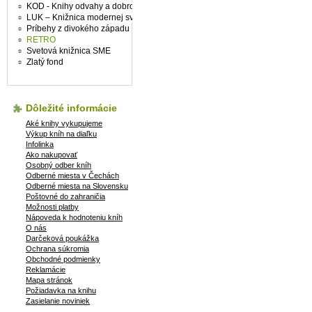
KOD - Knihy odvahy a dobrodružství
LUK – Knižnica modernej svetovej prózy
Príbehy z divokého západu
RETRO
Svetová knižnica SME
Zlatý fond
Dôležité informácie
Aké knihy vykupujeme
Výkup kníh na diaľku
Infolinka
Ako nakupovať
Osobný odber kníh
Odberné miesta v Čechách
Odberné miesta na Slovensku
Poštovné do zahraničia
Možnosti platby
Nápoveda k hodnoteniu kníh
O nás
Darčeková poukážka
Ochrana súkromia
Obchodné podmienky
Reklamácie
Mapa stránok
Požiadavka na knihu
Zasielanie noviniek