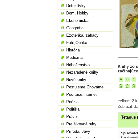
Detektívky
Dom, Hobby
Ekonomická
Geografia
Ezoterika, záhady
Foto,Optika
História
Medicína
Náboženstvo
Knihy zo 
začínajúce
Nezaradené knihy
A
B
C
Nové knihy
O
P
Q
Pestujeme,Chováme
Počítače,internet
celkom 2 k
Poézia
Zobraziť ďa
Politika
Právo
Tetanus 
Pre šikovné ruky
Príroda, Javy
Spisovatel
Katalogové