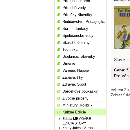
Prírodná lekáreň
Prírodné vedy
Príručky,Slovníky
Rodičovstvo, Pedagogika
Sci - fi, fantasy
Spoločenské vedy
Starožitné knihy
Technika
Učebnice, Slovníky
Stav kni
Umenie
Cena
: 
Varenie, Nápoje
Pre Vás
Zabava, Hry
Zdravie, Šport
celkem 2 k
Darčekové poukážky
Zobraziť ďa
Životné príbehy
Miniatúry, Kolibrík
Knižné Edície
Edícia MEMOÁRE
EDÍCIA STOPY
Knihy Julesa Verna