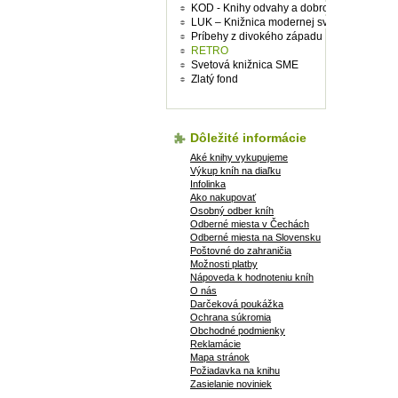
KOD - Knihy odvahy a dobrodružství
LUK – Knižnica modernej svetovej prózy
Príbehy z divokého západu
RETRO
Svetová knižnica SME
Zlatý fond
Dôležité informácie
Aké knihy vykupujeme
Výkup kníh na diaľku
Infolinka
Ako nakupovať
Osobný odber kníh
Odberné miesta v Čechách
Odberné miesta na Slovensku
Poštovné do zahraničia
Možnosti platby
Nápoveda k hodnoteniu kníh
O nás
Darčeková poukážka
Ochrana súkromia
Obchodné podmienky
Reklamácie
Mapa stránok
Požiadavka na knihu
Zasielanie noviniek