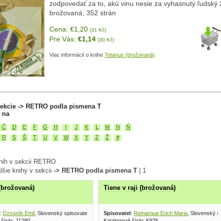
zodpovedať za to, akú vinu nesie za vyhasnutý ľudský ž
brožovaná, 352 strán
Cena: €1,20
(31 Kč)
Pre Vás:
€1,14
(30 Kč)
Viac informácií o knihe
Tetanus (brožovaná)
sekcie -> RETRO podla pismena T
 na
Č
D
E
F
G
H
I
J
K
L
M
N
Ň
R
S
Š
T
U
V
W
X
Y
Z
Ž
#
nih v sekcii RETRO
lšie knihy v sekcii
-> RETRO podla pismena T
|
1
(brožovaná)
Tiene v raji (brožovaná)
:
Dzvoník Emil
, Slovenský spisovateľ 1983
Spisovatel
:
Remarque Erich Maria
, Slovenský s
 číslo: J1280
Katalogové číslo: K925