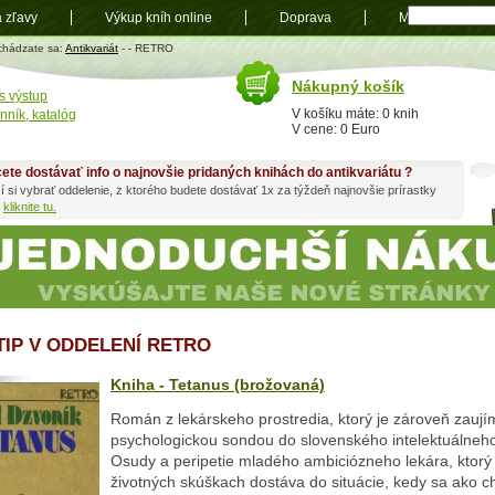
a zľavy
Výkup kníh online
Doprava
Mapa
t
chádzate sa:
Antikvariát
-
- RETRO
Nákupný košík
s výstup
V košíku máte: 0 knih
nník, katalóg
V cene: 0 Euro
ete dostávať info o najnovšie pridaných knihách do antikvariátu ?
í si vybrať oddelenie, z ktorého budete dostávať 1x za týždeň najnovšie prírastky
h
kliknite tu.
 TIP V ODDELENÍ RETRO
Kniha - Tetanus (brožovaná)
Román z lekárskeho prostredia, ktorý je zároveň zauj
psychologickou sondou do slovenského intelektuálneho
Osudy a peripetie mladého ambiciózneho lekára, ktorý 
životných skúškach dostáva do situácie, kedy sa ako c