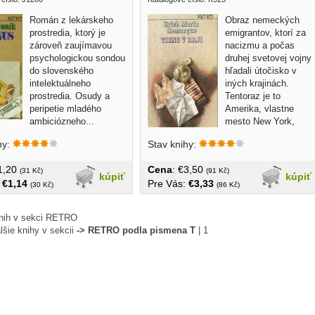
Román z lekárskeho
Obraz nemeckých
prostredia, ktorý je
emigrantov, ktorí za
zároveň zaujímavou
nacizmu a počas
psychologickou sondou
druhej svetovej vojny
do slovenského
hľadali útočisko v
intelektuálneho
iných krajinách.
prostredia. Osudy a
Tentoraz je to
peripetie mladého
Amerika, vlastne
ambiciózneho...
mesto New York,
kde hŕstka...
hy:
Stav knihy:
€1,20
Cena
: €3,50
(31 Kč)
(91 Kč)
kúpiť
kúpiť
:
€1,14
Pre Vás:
€3,33
(30 Kč)
(86 Kč)
nih v sekci RETRO
lšie knihy v sekcii
-> RETRO podla pismena T
|
1