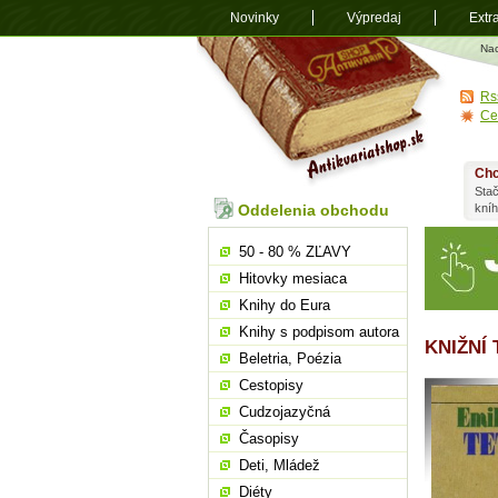
Novinky
Výpredaj
Extr
Antikvariá
Na
shop.sk
Rs
Ce
Chc
Stač
Oddelenia obchodu
kní
50 - 80 % ZĽAVY
Hitovky mesiaca
Knihy do Eura
Knihy s podpisom autora
KNIŽNÍ
Beletria, Poézia
Cestopisy
Cudzojazyčná
Časopisy
Deti, Mládež
Diéty