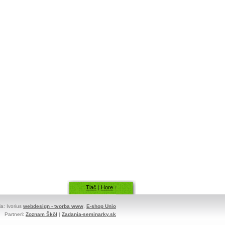
Tlač
|
Hore
↑
ia: Ivorius
webdesign - tvorba www
,
E-shop Unio
Partneri:
Zoznam Škôl
|
Zadania-seminarky.sk