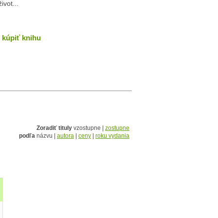
ivot...
kúpiť knihu
Zoradiť tituly
vzostupne |
zostupne
podľa
názvu |
autora
|
ceny
|
roku vydania
pisovateľ 1985