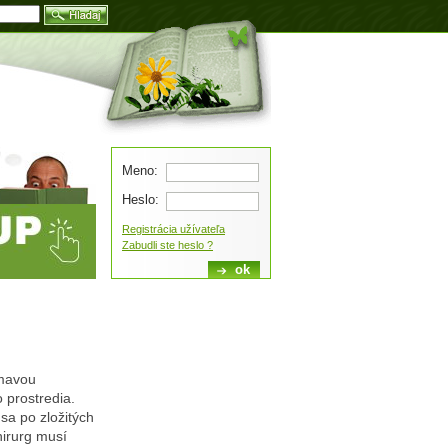
Blog
Meno:
Heslo:
Registrácia užívateľa
Zabudli ste heslo ?
ímavou
 prostredia.
sa po zložitých
hirurg musí