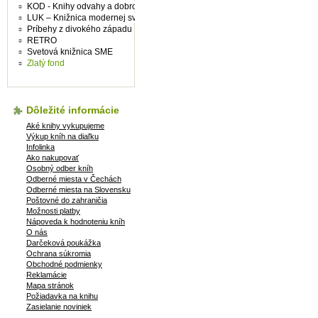
KOD - Knihy odvahy a dobrodružství
LUK – Knižnica modernej svetovej prózy
Príbehy z divokého západu
RETRO
Svetová knižnica SME
Zlatý fond
Dôležité informácie
Aké knihy vykupujeme
Výkup kníh na diaľku
Infolinka
Ako nakupovať
Osobný odber kníh
Odberné miesta v Čechách
Odberné miesta na Slovensku
Poštovné do zahraničia
Možnosti platby
Nápoveda k hodnoteniu kníh
O nás
Darčeková poukážka
Ochrana súkromia
Obchodné podmienky
Reklamácie
Mapa stránok
Požiadavka na knihu
Zasielanie noviniek