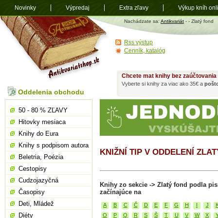
Novinky
Výpredaj
Extra zľavy
Výkup kníh onl
Antikvariát
Nachádzate sa:
Antikvariát
-
- Zlatý fond
shop.sk
Rss výstup
Cenník, katalóg
Chcete mat knihy bez zaúčtovania
Vyberte si knihy za viac ako 35€ a
pošt
Oddelenia obchodu
50 - 80 % ZĽAVY
Hitovky mesiaca
Knihy do Eura
Knihy s podpisom autora
KNIŽNÍ TIP V ODDELENÍ ZLA
Beletria, Poézia
Cestopisy
Cudzojazyčná
Knihy zo sekcie -> Zlatý fond podla p
Časopisy
začínajúce na
Deti, Mládež
A
B
C
Č
D
E
F
G
H
I
J
Diéty
O
P
Q
R
S
Š
T
U
V
W
X