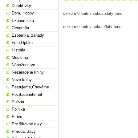
Detektívky
Dom, Hobby
celkom 0 knih v sekcii Zlatý fond
Ekonomická
celkem 0 knih v sekci Zlatý fond
Geografia
Ezoterika, záhady
Foto,Optika
História
Medicína
Náboženstvo
Nezaradené knihy
Nové knihy
Pestujeme,Chováme
Počítače,internet
Poézia
Politika
Právo
Pre šikovné ruky
Príroda, Javy