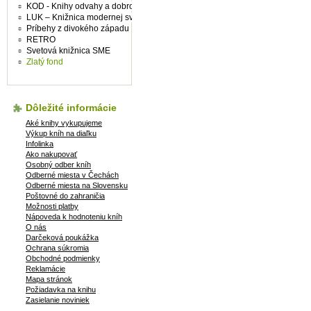
KOD - Knihy odvahy a dobrodružství
LUK – Knižnica modernej svetovej prózy
Príbehy z divokého západu
RETRO
Svetová knižnica SME
Zlatý fond
Dôležité informácie
Aké knihy vykupujeme
Výkup kníh na diaľku
Infolinka
Ako nakupovať
Osobný odber kníh
Odberné miesta v Čechách
Odberné miesta na Slovensku
Poštovné do zahraničia
Možnosti platby
Nápoveda k hodnoteniu kníh
O nás
Darčeková poukážka
Ochrana súkromia
Obchodné podmienky
Reklamácie
Mapa stránok
Požiadavka na knihu
Zasielanie noviniek