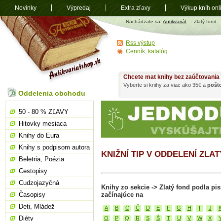
Novinky
Výpredaj
Extra zľavy
Výkup kníh onl
Antikvariát
Nachádzate sa:
Antikvariát
-
- Zlatý fond
shop.sk
Rss výstup
Cenník, katalóg
Chcete mat knihy bez zaúčtovania
Vyberte si knihy za viac ako 35€ a
pošt
Oddelenia obchodu
50 - 80 % ZĽAVY
Hitovky mesiaca
Knihy do Eura
Knihy s podpisom autora
KNIŽNÍ TIP V ODDELENÍ ZLA
Beletria, Poézia
Cestopisy
Cudzojazyčná
Knihy zo sekcie -> Zlatý fond podla p
Časopisy
začínajúce na
Deti, Mládež
A
B
C
Č
D
E
F
G
H
I
J
Diéty
O
P
Q
R
S
Š
T
U
V
W
X