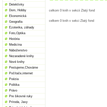
Detektívky
Dom, Hobby
celkom 0 knih v sekcii Zlatý fond
Ekonomická
celkem 0 knih v sekci Zlatý fond
Geografia
Ezoterika, záhady
Foto,Optika
História
Medicína
Náboženstvo
Nezaradené knihy
Nové knihy
Pestujeme,Chováme
Počítače,internet
Poézia
Politika
Právo
Pre šikovné ruky
Príroda, Javy