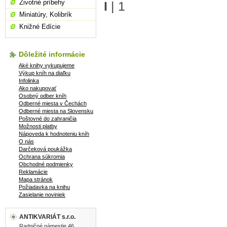
Životné príbehy
I
|
1
Miniatúry, Kolibrík
Knižné Edície
Dôležité informácie
Aké knihy vykupujeme
Výkup kníh na diaľku
Infolinka
Ako nakupovať
Osobný odber kníh
Odberné miesta v Čechách
Odberné miesta na Slovensku
Poštovné do zahraničia
Možnosti platby
Nápoveda k hodnoteniu kníh
O nás
Darčeková poukážka
Ochrana súkromia
Obchodné podmienky
Reklamácie
Mapa stránok
Požiadavka na knihu
Zasielanie noviniek
ANTIKVARIÁT s.r.o.
Radničné námestie 46