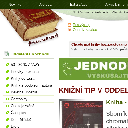
Novinky
Výpredaj
Extra zľavy
Výkup kníh onl
Antikvariát
Nachádzate sa:
Antikvariát
-
- Chémia, bi
shop.sk
Rss výstup
Cenník, katalóg
Chcete mat knihy bez zaúčtovania
Vyberte si knihy za viac ako 35€ a
pošt
Oddelenia obchodu
50 - 80 % ZĽAVY
Hitovky mesiaca
Knihy do Eura
Knihy s podpisom autora
KNIŽNÍ TIP V ODDE
Beletria, Poézia
Cestopisy
Kniha -
Cudzojazyčná
Sborník
Časopisy
Deti, Mládež
chromato
Diéty