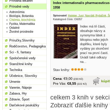
Prírodná lekáreň
Index internationalis pharmaceuticus
Prírodné vedy
1958
Astronómia
Spisovatel
:
Heinige, Just, Navrátil, Rybáček, 
Biológia, Botanika
Katalogové číslo: O6057
Chémia, biochémia
Fyzika, Matematika
Index má tŕi části,
Ostatné
obsahuje názvy a
Životné prostredie
synonyma látek z
lékopisu nebo jejich
Príručky,Slovníky
doplňku, které byly
Rodičovstvo, Pedagogika
vydány po skončení
Sci - fi, fantasy
prací na první časti.
Uvádí také odkazy
Spoločenské vedy
na...
Starožitné knihy
Stav knihy:
Technika
Učebnice, Slovníky
Cena
: €9,00
(233 Kč)
kúpi
Umenie
Pre Vás:
€8,55
(222 Kč)
Varenie, Nápoje
Zabava, Hry
celkem 3 knih v sekc
Zdravie, Šport
Zobraziť ďalšie knihy
Darčekové poukážky