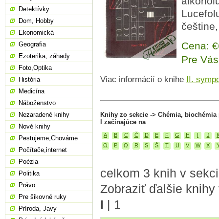
alkoholu
Detektívky
Lucefolu
Dom, Hobby
češtine
Ekonomická
Cena: 
Geografia
Ezoterika, záhady
Pre Vás
Foto,Optika
Viac informácií o knihe
II. symp
História
Medicína
Náboženstvo
Nezaradené knihy
Knihy zo sekcie -> Chémia, biochémia
I začínajúce na
Nové knihy
A
B
C
Č
D
E
F
G
H
I
J
Pestujeme,Chováme
O
P
Q
R
S
Š
T
U
V
W
X
Počítače,internet
Poézia
celkom 3 knih v sekc
Politika
Právo
Zobraziť ďalšie knihy
Pre šikovné ruky
I
|
1
Príroda, Javy