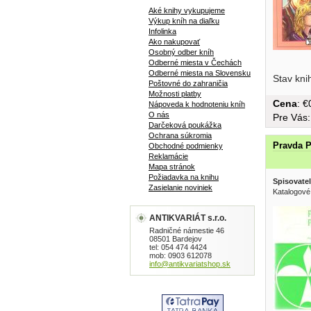
Aké knihy vykupujeme
Výkup kníh na diaľku
Infolinka
Ako nakupovať
Osobný odber kníh
Odberné miesta v Čechách
Odberné miesta na Slovensku
Stav kni
Poštovné do zahraničia
Možnosti platby
Cena
: 
Nápoveda k hodnoteniu kníh
O nás
Pre Vás
Darčeková poukážka
Ochrana súkromia
Pravda 
Obchodné podmienky
Reklamácie
Mapa stránok
Požiadavka na knihu
Spisovatel
Zasielanie noviniek
Katalogové
ANTIKVARIÁT s.r.o.
Radničné námestie 46
08501 Bardejov
tel: 054 474 4424
mob: 0903 612078
info@antikvariatshop.sk