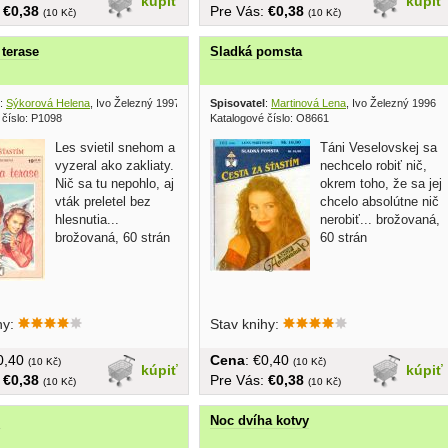
kúpiť
kúpiť
:
€0,38
Pre Vás:
€0,38
(10 Kč)
(10 Kč)
 terase
Sladká pomsta
:
Sýkorová Helena
, Ivo Železný 1997
Spisovatel
:
Martinová Lena
, Ivo Železný 1996
 číslo: P1098
Katalogové číslo: O8661
Les svietil snehom a
Táni Veselovskej sa
vyzeral ako zakliaty.
nechcelo robiť nič,
Nič sa tu nepohlo, aj
okrem toho, že sa jej
vták preletel bez
chcelo absolútne nič
hlesnutia...
nerobiť... brožovaná,
brožovaná, 60 strán
60 strán
hy:
Stav knihy:
€0,40
Cena
: €0,40
(10 Kč)
(10 Kč)
kúpiť
kúpiť
:
€0,38
Pre Vás:
€0,38
(10 Kč)
(10 Kč)
l
Noc dvíha kotvy