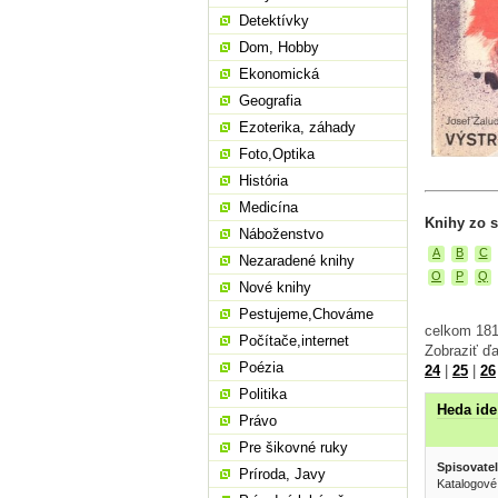
Detektívky
Dom, Hobby
Ekonomická
Geografia
Ezoterika, záhady
Foto,Optika
História
Medicína
Knihy zo s
Náboženstvo
A
B
C
Nezaradené knihy
O
P
Q
Nové knihy
Pestujeme,Chováme
celkom 181
Počítače,internet
Zobraziť ďa
Poézia
24
|
25
|
26
Politika
Heda ide
Právo
Pre šikovné ruky
Spisovatel
Príroda, Javy
Katalogové