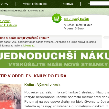
a zľavy
Výkup kníh online
Doprava
Mapa
t
chádzate sa:
Antikvariát
- Knihy do Eura
Nákupný košík
s výstup
V košíku máte: 0 knih
nník, katalóg
V cene: 0 Euro
dlho hľadáte svoju vytúženú knihu ?
ste zadať Vašu požiadavku do nášho systému. Akonáhle sa kniha objaví, budeme
 informovať mailom,
kliknite tu.
 TIP V ODDELENI KNIHY DO EURA
Kniha - Výstrel v hmle
Podvečer zahalila hmla celú tankovú strelnicu. Najprv 
rozryté neobrábané územie osemsto metrov pred riadi
Potom aj na postupové dráhy, na biele štvorce terčov 
zahalila aj násypy, rozšľahané guľometnými dávkami z 