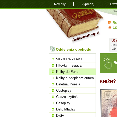
Novinky
Výpredaj
Extr
Antikvariá
Na
shop.sk
Rs
Ce
Už 
Skú
Oddelenia obchodu
Vás
50 - 80 % ZĽAVY
Hitovky mesiaca
Knihy do Eura
Knihy s podpisom autora
KNIŽNÝ
Beletria, Poézia
Cestopisy
Cudzojazyčná
Časopisy
Deti, Mládež
Diéty