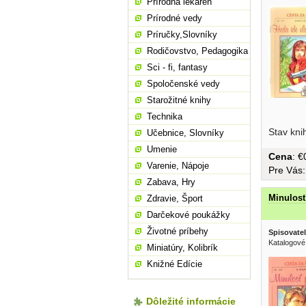
Prírodná lekáreň
Prírodné vedy
Príručky,Slovníky
Rodičovstvo, Pedagogika
Sci - fi, fantasy
Spoločenské vedy
Starožitné knihy
Technika
Stav kni
Učebnice, Slovníky
Umenie
Cena
: 
Varenie, Nápoje
Pre Vás
Zabava, Hry
Minulosť
Zdravie, Šport
Darčekové poukážky
Životné príbehy
Spisovatel
Katalogové
Miniatúry, Kolibrík
Knižné Edície
Dôležité informácie