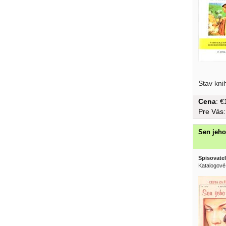
Stav kni
Cena
: 
Pre Vás
Sen jeho
Spisovatel
Katalogové