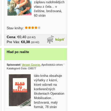
záplavu rudohnědých
vlasu z čela... v
češtine, brožovaná,
60 strán
Stav knihy:
Cena
: €0,40
(10 Kč)
kúpiť
Pre Vás:
€0,38
(10 Kč)
Hlad po realite
Spisovatel
:
Verwer George
, Apoštolská cirkev ?
Katalogové číslo: O8577
táto kniha obsahuje
výňatky z kázní,
ktoré odzneli na
konferenčných
školeniach Operation
Mobilisation...
brožovaná, malý
formát, 78 strán