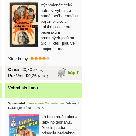
Východoněmecký
autor si vybral za
námět svého románu
boj americké a
italské policie proti
pašerákům
omamných jedů na
Sicílii, kteří jsou ve
spojení s mafií....
Stav knihy:
Cena
: €0,80
(21 Kč)
kúpiť
Pre Vás:
€0,76
(20 Kč)
Vybral sis jinou
Spisovatel
:
Hansenová Michaela
, Ivo Železný 1993
Katalogové číslo: P2016
Já toho muže chci a
taky ho dostanu...
Anette prudce
odhodila hedvábnou