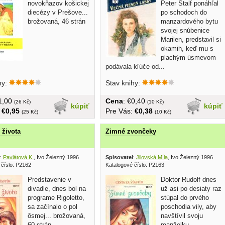
novokňazov košickej
Peter Stalf ponáhľal
diecézy v Prešove...
po schodoch do
brožovaná, 46 strán
manzardového bytu
svojej snúbenice
Marilen, predstavil si
okamih, keď mu s
plachým úsmevom
podávala kľúče od...
hy:
Stav knihy:
€1,00
Cena
: €0,40
(26 Kč)
(10 Kč)
kúpiť
kúpiť
:
€0,95
Pre Vás:
€0,38
(25 Kč)
(10 Kč)
 života
Zimné zvončeky
:
Pavlátová K.
, Ivo Železný 1996
Spisovatel
:
Jilovská Míla
, Ivo Železný 1996
 číslo: P2162
Katalogové číslo: P2163
Predstavenie v
Doktor Rudolf dnes
divadle, dnes bol na
už asi po desiaty raz
programe Rigoletto,
stúpal do prvého
sa začínalo o pol
poschodia vily, aby
ôsmej... brožovaná,
navštívil svoju
60 strán
manželku...