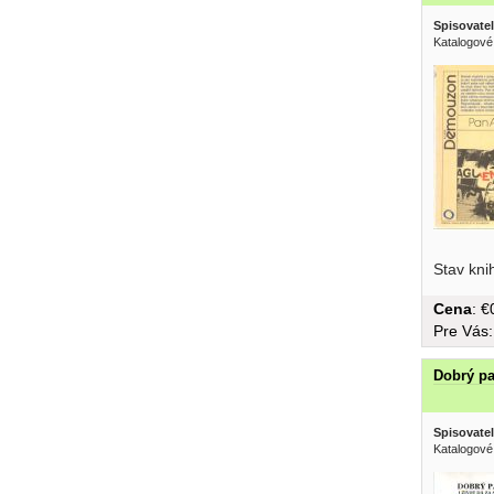
Spisovatel
Katalogové
Stav kni
Cena
: 
Pre Vás
Dobrý pas
Spisovatel
Katalogové