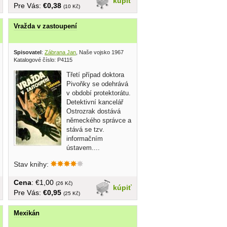
kúpiť
Pre Vás:
€0,38
(10 Kč)
Vražda v zastoupení
Spisovatel
:
Zábrana Jan
, Naše vojsko 1967
Katalogové číslo: P4115
Třetí případ doktora
Pivoňky se odehrává
v období protektorátu.
Detektivní kancelář
Ostrozrak dostává
německého správce a
stává se tzv.
informačním
ústavem....
Stav knihy:
Cena
: €1,00
(26 Kč)
kúpiť
Pre Vás:
€0,95
(25 Kč)
Mexikán