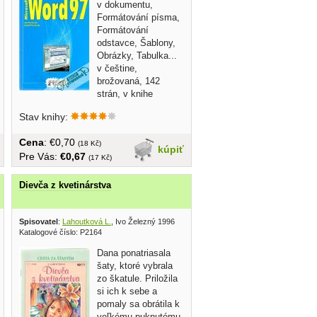
v dokumentu,
Formátování písma,
Formátování
odstavce, Šablony,
Obrázky, Tabulka...
v češtine,
brožovaná, 142
strán, v knihe
pečiatky
Stav knihy:
Cena
: €0,70
(18 Kč)
kúpiť
Pre Vás:
€0,67
(17 Kč)
Dievča z kvetinárstva
Spisovatel
:
Lahoutková L.
, Ivo Železný 1996
Katalogové číslo: P2164
Dana ponatriasala
šaty, ktoré vybrala
zo škatule. Priložila
si ich k sebe a
pomaly sa obrátila k
veľkému puknutému