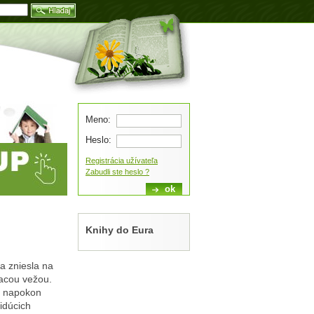
Blog
Meno:
Heslo:
Registrácia užívateľa
Zabudli ste heslo ?
Knihy do Eura
sa zniesla na
acou vežou.
a napokon
idúcich