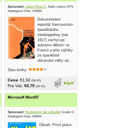
kej literatúry 1964
Spisovatel
:
López Pérez F.
, Naše vojsko 1979
Katalogové číslo: O8994
Dokumentární
reportáž francouzsko-
španělského
interbrigadisty (nar.
1917) zachycuje
autorovo dětství ve
Francii a jeho zážitky
ze španělské
občanské války od...
Stav knihy:
Cena
: €1,50
(39 Kč)
kúpiť
Pre Vás:
€0,75
(19 Kč)
Microsoft Word97
Spisovatel
:
Pecinovský Ján a Rudolf
, Grada 1997
Katalogové číslo: N9994
Obsah: První prace