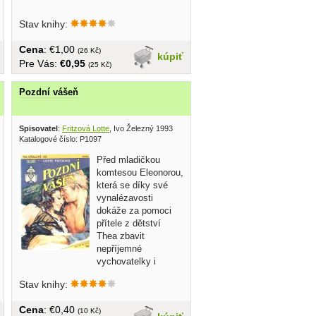
Stav knihy:
Cena
: €1,00
(26 Kč)
kúpiť
Pre Vás:
€0,95
(25 Kč)
Pozdní vášeň
Spisovatel
:
Fritzová Lotte
, Ivo Železný 1993
Katalogové číslo: P1097
Před mladičkou
komtesou Eleonorou,
která se díky své
vynalézavosti
dokáže za pomoci
přítele z dětství
Thea zbavit
nepříjemné
vychovatelky i
vdavekchtivého...
Stav knihy:
Cena
: €0,40
(10 Kč)