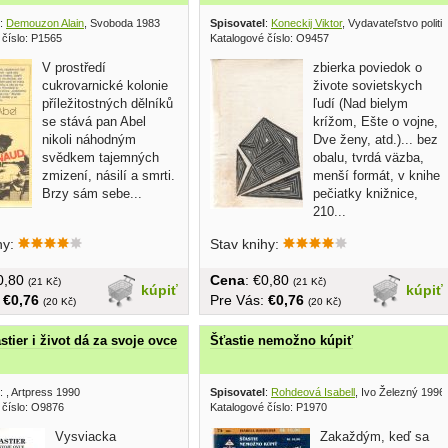
:
Demouzon Alain
, Svoboda 1983
Spisovatel
:
Koneckij Viktor
, Vydavateľstvo politic
 číslo: P1565
Katalogové číslo: O9457
V prostředí
zbierka poviedok o
cukrovarnické kolonie
živote sovietskych
příležitostných dělníků
ľudí (Nad bielym
se stává pan Abel
krížom, Ešte o vojne,
nikoli náhodným
Dve ženy, atd.)... bez
svědkem tajemných
obalu, tvrdá väzba,
zmizení, násilí a smrti.
menší formát, v knihe
Brzy sám sebe...
pečiatky knižnice,
210...
hy:
Stav knihy:
€0,80
Cena
: €0,80
(21 Kč)
(21 Kč)
kúpiť
kúpiť
:
€0,76
Pre Vás:
€0,76
(20 Kč)
(20 Kč)
tier i život dá za svoje ovce
Šťastie nemožno kúpiť
:
, Artpress 1990
Spisovatel
:
Rohdeová Isabell
, Ivo Železný 1996
 číslo: O9876
Katalogové číslo: P1970
Vysviacka
Zakaždým, keď sa