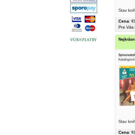
Stav kni
Cena
: 
Pre Vás
Nejkrásn
Spisovatel
Katalogové
Stav kni
Cena
: 