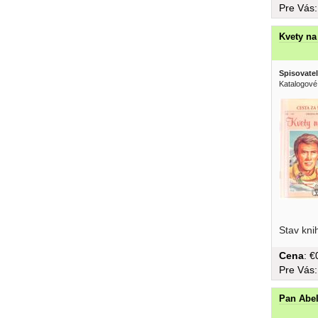
Pre Vás
Kvety na
Spisovatel
Katalogové
Stav kni
Cena
: 
Pre Vás
Pan Abe