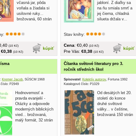
včasná jar, pôda
jabloní. Z diaľky sa
voňala a žiadala si
na ňu smiala smrť a
usilovné ruky...
jej čierna, chladná
brožovaná, 60 strán
silueta držala v...
hy:
Stav knihy:
€0,40
Cena
: €0,40
(10 Kč)
(10 Kč)
kúpiť
kúpiť
:
€0,38
Pre Vás:
€0,38
(10 Kč)
(10 Kč)
Písma
Čítanka světové literatury pro 3.
ročník středních škol
:
Kremer Jacob
, SÚSCM 1968
Spisovatel
:
Kolektív autorov
, Fortuna 1992
 číslo: P2949
Katalogové číslo: P1029
Hodnovernosť a
Od desátých let 20.
pravda evanjelií -
století do konce
Otázky a odpovede
druhé světové
moderných biblických
války... v češtine,
vied... brožovaná,
brožovaná 150 strán
malý formát, 32 strán