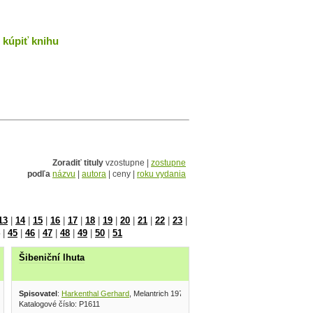
kúpiť knihu
Zoradiť tituly
vzostupne |
zostupne
podľa
názvu
|
autora
| ceny |
roku vydania
13
|
14
|
15
|
16
|
17
|
18
|
19
|
20
|
21
|
22
|
23
|
|
45
|
46
|
47
|
48
|
49
|
50
|
51
Šibeniční lhuta
Spisovatel
:
Harkenthal Gerhard
, Melantrich 1973
Katalogové číslo: P1611