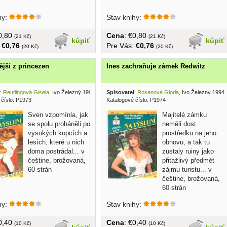
hy:
Stav knihy:
€0,80
Cena
: €0,80
(21 Kč)
(21 Kč)
kúpiť
kúpiť
:
€0,76
Pre Vás:
€0,76
(20 Kč)
(20 Kč)
ější z princezen
Ines zachraňuje zámek Redwitz
:
Reutlingová Gisela
, Ivo Železný 1994
Spisovatel
:
Rosenová Gloria
, Ivo Železný 1994
 číslo: P1973
Katalogové číslo: P1974
Sven vzpomínla, jak
Majitelé zámku
se spolu proháněli po
neměli dost
vysokých kopcích a
prostŕedku na jeho
lesích, které u nich
obnovu, a tak tu
doma postrádal... v
zustaly ruiny jako
češtine, brožovaná,
přitažlivý předmét
60 strán
zájmu turistu... v
češtine, brožovaná,
60 strán
hy:
Stav knihy:
€0,40
Cena
: €0,40
(10 Kč)
(10 Kč)