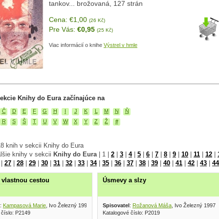
tankov... brožovaná, 127 strán
Cena: €1,00
(26 Kč)
Pre Vás:
€0,95
(25 Kč)
Viac informácií o knihe
Výstrel v hmle
ekcie Knihy do Eura začínajúce na
Č
D
E
F
G
H
I
J
K
L
M
N
Ň
R
S
Š
T
U
V
W
X
Y
Z
Ž
#
8 knih v sekcii Knihy do Eura
lšie knihy v sekcii
Knihy do Eura
|
1
|
2
|
3
|
4
|
5
|
6
|
7
|
8
|
9
|
10
|
11
|
12
|
|
27
|
28
|
29
|
30
|
31
|
32
|
33
|
34
|
35
|
36
|
37
|
38
|
39
|
40
|
41
|
42
|
43
|
44
 vlastnou cestou
Úsmevy a slzy
:
Kampasová Marie
, Ivo Železný 1997
Spisovatel
:
Rožanová Máša
, Ivo Železný 1997
 číslo: P2149
Katalogové číslo: P2019