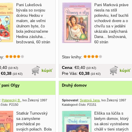
Pani Lukešová
Pani Marková práve
bývala so svojou
niesla na stôl
dcérou Hedou v
polievku, keď buchli
malom, ale veľmi
vchodové dvere a o
útulnom byte, čo
chvíľu sa v jedálni
bola jednoznačene
ukázala zadýchaná
Hedina zásluha...
Dana... brožovaná,
brožovaná, 60 strán
60 strán
hy:
Stav knihy:
€0,40
Cena
: €0,40
(10 Kč)
(10 Kč)
kúpiť
kúpiť
:
€0,38
Pre Vás:
€0,38
(10 Kč)
(10 Kč)
 pani Oľgy
Druhý domov
:
Polanecký B.
, Ivo Železný 1997
Spisovatel
:
Svatová Jana
, Ivo Železný 1997
 číslo: P2150
Katalogové číslo: P2151
Statkár Turnovský
Eliška sa lúčila s
sa zamyslene
bielym domov, ktorý
prechádzal po
sa akosi vystrašene
svojich poliach. Bola
chúlil v tieni starých