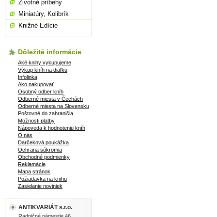
Životné príbehy
Miniatúry, Kolibrík
Knižné Edície
Dôležité informácie
Aké knihy vykupujeme
Výkup kníh na diaľku
Infolinka
Ako nakupovať
Osobný odber kníh
Odberné miesta v Čechách
Odberné miesta na Slovensku
Poštovné do zahraničia
Možnosti platby
Nápoveda k hodnoteniu kníh
O nás
Darčeková poukážka
Ochrana súkromia
Obchodné podmienky
Reklamácie
Mapa stránok
Požiadavka na knihu
Zasielanie noviniek
ANTIKVARIÁT s.r.o.
Radničné námestie 46