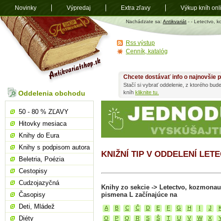
Novinky
Výpredaj
Extra zľavy
Výkup kníh onl
Antikvariát
Nachádzate sa:
Antikvariát
-
- Letectvo, 
shop.sk
Rss výstup
Cenník, katalóg
Chcete dostávať info o najnovšie p
Stačí si vybrať oddelenie, z ktorého bud
Oddelenia obchodu
kníh
kliknite tu.
50 - 80 % ZĽAVY
Hitovky mesiaca
Knihy do Eura
Knihy s podpisom autora
KNIŽNÍ TIP V ODDELENÍ LE
Beletria, Poézia
Cestopisy
Cudzojazyčná
Knihy zo sekcie -> Letectvo, kozmonau
Časopisy
pismena L začínajúce na
Deti, Mládež
A
B
C
Č
D
E
F
G
H
I
J
Diéty
O
P
Q
R
S
Š
T
U
V
W
X