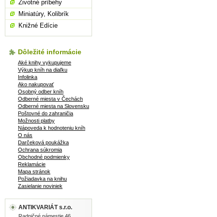
Životné príbehy
Miniatúry, Kolibrík
Knižné Edície
Dôležité informácie
Aké knihy vykupujeme
Výkup kníh na diaľku
Infolinka
Ako nakupovať
Osobný odber kníh
Odberné miesta v Čechách
Odberné miesta na Slovensku
Poštovné do zahraničia
Možnosti platby
Nápoveda k hodnoteniu kníh
O nás
Darčeková poukážka
Ochrana súkromia
Obchodné podmienky
Reklamácie
Mapa stránok
Požiadavka na knihu
Zasielanie noviniek
ANTIKVARIÁT s.r.o.
Radničné námestie 46