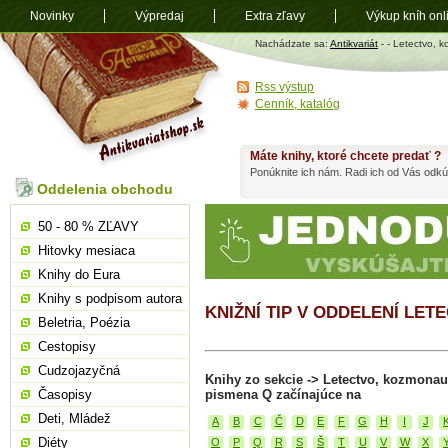
Novinky
Výpredaj
Extra zľavy
Výkup kníh onl
Antikvariát
Nachádzate sa:
Antikvariát
-
- Letectvo, 
shop.sk
Rss výstup
Cenník, katalóg
Máte knihy, ktoré chcete predať ?
Ponúknite ich nám. Radi ich od Vás odkú
Oddelenia obchodu
50 - 80 % ZĽAVY
Hitovky mesiaca
Knihy do Eura
Knihy s podpisom autora
KNIŽNÍ TIP V ODDELENÍ LE
Beletria, Poézia
Cestopisy
Cudzojazyčná
Knihy zo sekcie -> Letectvo, kozmonau
Časopisy
pismena Q začínajúce na
Deti, Mládež
A
B
C
Č
D
E
F
G
H
I
J
Diéty
O
P
Q
R
S
Š
T
U
V
W
X