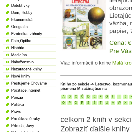
lietajúc
Detektívky
obrazom
Dom, Hobby
Lietajúc
Ekonomická
väzba, m
Geografia
papier, 
Ezoterika, záhady
Foto,Optika
Cena: 
História
Pre Vás
Medicína
Náboženstvo
Viac informácií o knihe
Malá kro
Nezaradené knihy
Nové knihy
Pestujeme,Chováme
Knihy zo sekcie -> Letectvo, kozmonau
pismena M začínajúce na
Počítače,internet
A
B
C
Č
D
E
F
G
H
I
J
Poézia
O
P
Q
R
S
Š
T
U
V
W
X
Politika
Právo
celkom 2 knih v sekc
Pre šikovné ruky
Príroda, Javy
Zobraziť ďalšie knihy