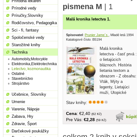
Prírodná lekáreň
pismena M
|
1
Prírodné vedy
Príručky,Slovníky
Malá kronika letectva 1.
Rodičovstvo, Pedagogika
Sci - fi, fantasy
Spisovatel
:
Prunier Jame´s
, Mladé letá 1994
Spoločenské vedy
Katalogové číslo: B5194
Starožitné knihy
Malá kronika
Technika
letectva - časť prvá :
Automobily,Motocykle
o lietajúcich
Elektronika,Elektrotechnika
bláznoch. História
Letectvo, kozmonautika
lietania textom a
Ostatné
obrazom - Z obsahu:
Stavebníctvo
Vták, Mýty a
Strojárstvo
legenty, Lietajúci
muži, Utopické
Učebnice, Slovníky
stroje,...
Umenie
Stav knihy:
Varenie, Nápoje
Cena
: €2,40
(62 Kč)
kúpi
Zabava, Hry
Pre Vás:
€2,28
(59 Kč)
Zdravie, Šport
Darčekové poukážky
celkem 2 knih v sekc