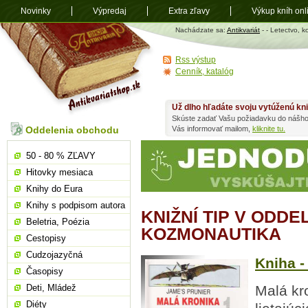
Novinky
Výpredaj
Extra zľavy
Výkup kníh onl
Antikvariát
Nachádzate sa:
Antikvariát
-
- Letectvo, 
shop.sk
Rss výstup
Cenník, katalóg
Už dlho hľadáte svoju vytúženú kn
Skúste zadať Vašu požiadavku do nášho
Oddelenia obchodu
Vás informovať mailom,
kliknite tu.
50 - 80 % ZĽAVY
Hitovky mesiaca
Knihy do Eura
Knihy s podpisom autora
KNIŽNÍ TIP V ODDE
Beletria, Poézia
KOZMONAUTIKA
Cestopisy
Cudzojazyčná
Kniha -
Časopisy
Deti, Mládež
Malá kro
Diéty