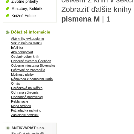
Životné príbehy
Zobraziť ďalšie knihy
Miniatúry, Kolibrík
Knižné Edície
pismena M
|
1
Dôležité informácie
Aké knihy vykupujeme
Výkup kníh na diaľku
Infolinka
Ako nakupovať
Osobný odber kníh
Odberné miesta v Čechách
Odberné miesta na Slovensku
Poštovné do zahraničia
Možnosti platby
Nápoveda k hodnoteniu kníh
O nás
Darčeková poukážka
Ochrana súkromia
Obchodné podmienky
Reklamácie
Mapa stránok
Požiadavka na knihu
Zasielanie noviniek
ANTIKVARIÁT s.r.o.
Radničné námestie 46