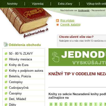
Novinky
Výpredaj
Extra zľavy
Výkup kníh onl
Antikvariát
Nachádzate sa:
Antikvariát
- Nezaradené 
shop.sk
Rss výstup
Cenník, katalóg
Chcete ušetriť ešte viac?
Nakúpte si u nás viac kníh! S rastúcou
Oddelenia obchodu
50 - 80 % ZĽAVY
Hitovky mesiaca
Knihy do Eura
Knihy s podpisom autora
KNIŽNÝ TIP V ODDELENI NE
Beletria, Poézia
Cestopisy
Cudzojazyčná
Časopisy
Knihy zo sekcie Nezaradené knihy pod
začínajúce na
Deti, Mládež
A
B
C
Č
D
E
F
G
H
I
J
Diéty