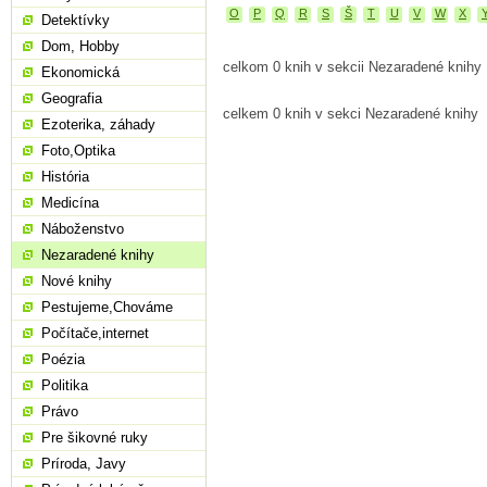
O
P
Q
R
S
Š
T
U
V
W
X
Detektívky
Dom, Hobby
celkom 0 knih v sekcii Nezaradené knihy
Ekonomická
Geografia
celkem 0 knih v sekci Nezaradené knihy
Ezoterika, záhady
Foto,Optika
História
Medicína
Náboženstvo
Nezaradené knihy
Nové knihy
Pestujeme,Chováme
Počítače,internet
Poézia
Politika
Právo
Pre šikovné ruky
Príroda, Javy