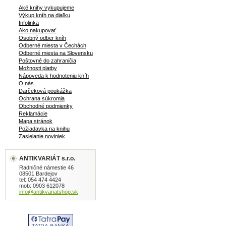
Aké knihy vykupujeme
Výkup kníh na diaľku
Infolinka
Ako nakupovať
Osobný odber kníh
Odberné miesta v Čechách
Odberné miesta na Slovensku
Poštovné do zahraničia
Možnosti platby
Nápoveda k hodnoteniu kníh
O nás
Darčeková poukážka
Ochrana súkromia
Obchodné podmienky
Reklamácie
Mapa stránok
Požiadavka na knihu
Zasielanie noviniek
ANTIKVARIÁT s.r.o.
Radničné námestie 46
08501 Bardejov
tel: 054 474 4424
mob: 0903 612078
info@antikvariatshop.sk