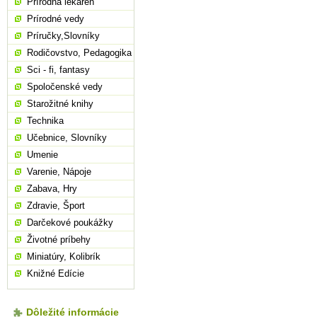
Prírodná lekáreň
Prírodné vedy
Príručky,Slovníky
Rodičovstvo, Pedagogika
Sci - fi, fantasy
Spoločenské vedy
Starožitné knihy
Technika
Učebnice, Slovníky
Umenie
Varenie, Nápoje
Zabava, Hry
Zdravie, Šport
Darčekové poukážky
Životné príbehy
Miniatúry, Kolibrík
Knižné Edície
Dôležité informácie