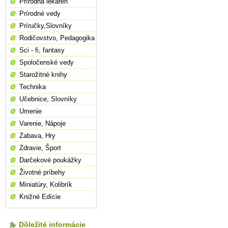
Prírodná lekáreň
Prírodné vedy
Príručky,Slovníky
Rodičovstvo, Pedagogika
Sci - fi, fantasy
Spoločenské vedy
Starožitné knihy
Technika
Učebnice, Slovníky
Umenie
Varenie, Nápoje
Zabava, Hry
Zdravie, Šport
Darčekové poukážky
Životné príbehy
Miniatúry, Kolibrík
Knižné Edície
Dôležité informácie