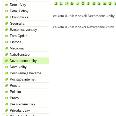
O
P
Q
R
S
Š
T
U
V
W
X
Detektívky
Dom, Hobby
celkom 0 knih v sekcii Nezaradené knihy
Ekonomická
Geografia
celkem 0 knih v sekci Nezaradené knihy
Ezoterika, záhady
Foto,Optika
História
Medicína
Náboženstvo
Nezaradené knihy
Nové knihy
Pestujeme,Chováme
Počítače,internet
Poézia
Politika
Právo
Pre šikovné ruky
Príroda, Javy