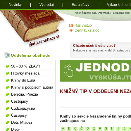
Novinky
Výpredaj
Extra zľavy
Výkup kníh onl
Antikvariát
Nachádzate sa:
Antikvariát
- Nezaradené 
shop.sk
Rss výstup
Cenník, katalóg
Chcete ušetriť ešte viac?
Nakúpte si u nás viac kníh! S rastúcou
Oddelenia obchodu
50 - 80 % ZĽAVY
Hitovky mesiaca
Knihy do Eura
Knihy s podpisom autora
KNIŽNÝ TIP V ODDELENI NE
Beletria, Poézia
Cestopisy
Cudzojazyčná
Časopisy
Knihy zo sekcie Nezaradené knihy pod
začínajúce na
Deti, Mládež
A
B
C
Č
D
E
F
G
H
I
J
Diéty