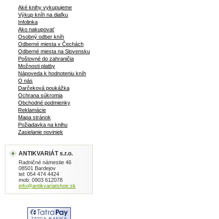
Aké knihy vykupujeme
Výkup kníh na diaľku
Infolinka
Ako nakupovať
Osobný odber kníh
Odberné miesta v Čechách
Odberné miesta na Slovensku
Poštovné do zahraničia
Možnosti platby
Nápoveda k hodnoteniu kníh
O nás
Darčeková poukážka
Ochrana súkromia
Obchodné podmienky
Reklamácie
Mapa stránok
Požiadavka na knihu
Zasielanie noviniek
ANTIKVARIÁT s.r.o.
Radničné námestie 46
08501 Bardejov
tel: 054 474 4424
mob: 0903 612078
info@antikvariatshop.sk