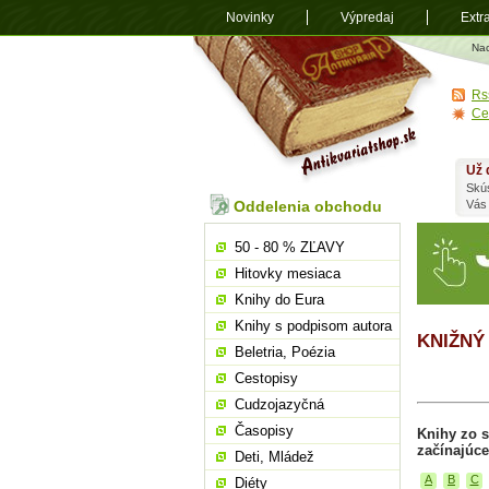
Novinky
Výpredaj
Extr
Antikvariá
Na
shop.sk
Rs
Ce
Už 
Skú
Oddelenia obchodu
Vás
50 - 80 % ZĽAVY
Hitovky mesiaca
Knihy do Eura
Knihy s podpisom autora
KNIŽNÝ
Beletria, Poézia
Cestopisy
Cudzojazyčná
Časopisy
Knihy zo 
začínajúce
Deti, Mládež
A
B
C
Diéty