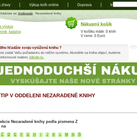
a zľavy
Výkup kníh online
Doprava
Mapa
t
chádzate sa:
Antikvariát
- Nezaradené knihy
Nákupný košík
s výstup
V košíku máte: 0 knih
nník, katalóg
V cene: 0 Euro
dlho hľadáte svoju vytúženú knihu ?
ste zadať Vašu požiadavku do nášho systému. Akonáhle sa kniha objaví, budeme
 informovať mailom,
kliknite tu.
 TIP V ODDELENI NEZARADENÉ KNIHY
sekcie Nezaradené knihy podla pismena Z
 na
Č
D
E
F
G
H
I
J
K
L
M
N
Ň