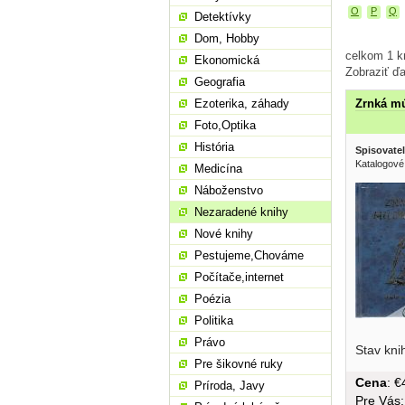
O
P
Q
Detektívky
Dom, Hobby
celkom 1 k
Ekonomická
Zobraziť ďa
Geografia
Ezoterika, záhady
Zrnká mú
Foto,Optika
História
Spisovatel
Katalogové
Medicína
Náboženstvo
Nezaradené knihy
Nové knihy
Pestujeme,Chováme
Počítače,internet
Poézia
Politika
Právo
Stav kni
Pre šikovné ruky
Cena
: 
Príroda, Javy
Pre Vás