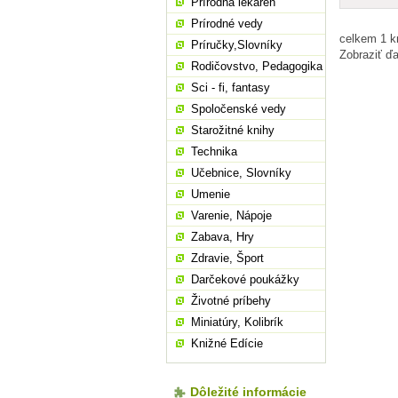
Prírodná lekáreň
Prírodné vedy
celkem 1 k
Príručky,Slovníky
Zobraziť ďa
Rodičovstvo, Pedagogika
Sci - fi, fantasy
Spoločenské vedy
Starožitné knihy
Technika
Učebnice, Slovníky
Umenie
Varenie, Nápoje
Zabava, Hry
Zdravie, Šport
Darčekové poukážky
Životné príbehy
Miniatúry, Kolibrík
Knižné Edície
Dôležité informácie