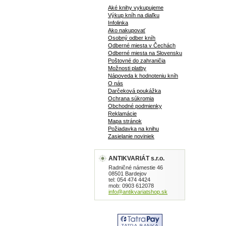
Aké knihy vykupujeme
Výkup kníh na diaľku
Infolinka
Ako nakupovať
Osobný odber kníh
Odberné miesta v Čechách
Odberné miesta na Slovensku
Poštovné do zahraničia
Možnosti platby
Nápoveda k hodnoteniu kníh
O nás
Darčeková poukážka
Ochrana súkromia
Obchodné podmienky
Reklamácie
Mapa stránok
Požiadavka na knihu
Zasielanie noviniek
ANTIKVARIÁT s.r.o.
Radničné námestie 46
08501 Bardejov
tel: 054 474 4424
mob: 0903 612078
info@antikvariatshop.sk