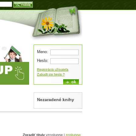
Blog
Meno:
Heslo:
Registrácia užívateľa
Zabudli ste heslo ?
Nezaradené knihy
Zoradiť tituly
vzostupne |
zostupne