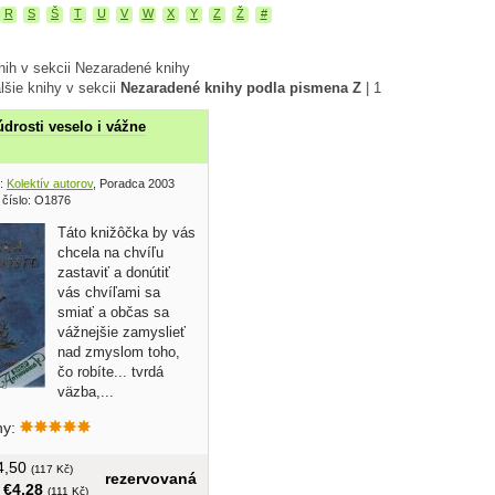
R
S
Š
T
U
V
W
X
Y
Z
Ž
#
nih v sekcii Nezaradené knihy
lšie knihy v sekcii
Nezaradené knihy podla pismena Z
|
1
drosti veselo i vážne
:
Kolektív autorov
, Poradca 2003
 číslo: O1876
Táto knižôčka by vás
chcela na chvíľu
zastaviť a donútiť
vás chvíľami sa
smiať a občas sa
vážnejšie zamyslieť
nad zmyslom toho,
čo robíte... tvrdá
väzba,...
hy:
€4,50
(117 Kč)
rezervovaná
:
€4,28
(111 Kč)