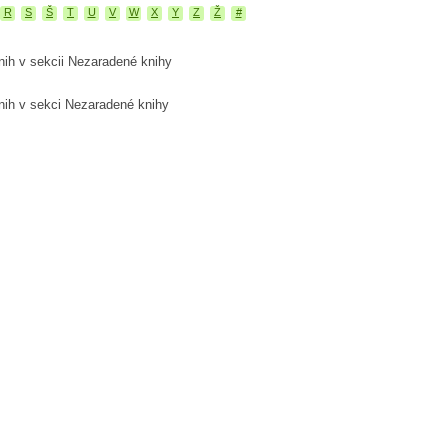
R
S
Š
T
U
V
W
X
Y
Z
Ž
#
nih v sekcii Nezaradené knihy
nih v sekci Nezaradené knihy