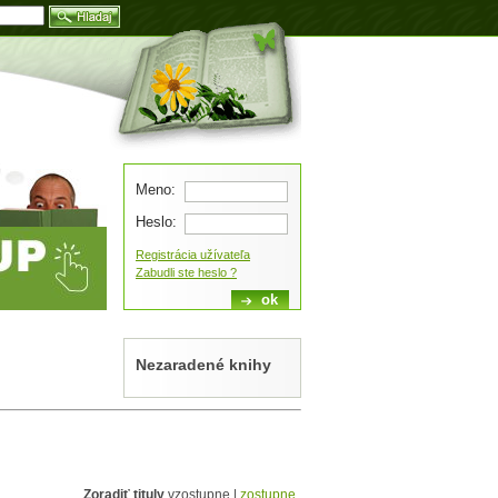
Blog
Meno:
Heslo:
Registrácia užívateľa
Zabudli ste heslo ?
Nezaradené knihy
Zoradiť tituly
vzostupne |
zostupne