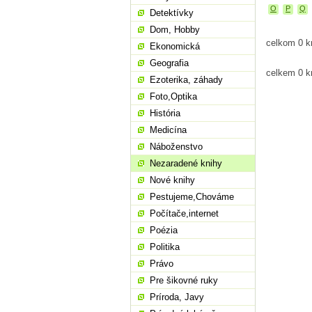
O
P
Q
Detektívky
Dom, Hobby
celkom 0 k
Ekonomická
Geografia
celkem 0 k
Ezoterika, záhady
Foto,Optika
História
Medicína
Náboženstvo
Nezaradené knihy
Nové knihy
Pestujeme,Chováme
Počítače,internet
Poézia
Politika
Právo
Pre šikovné ruky
Príroda, Javy