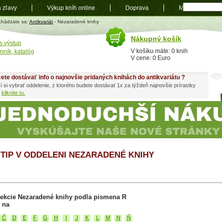
a zľavy
Výkup kníh online
Doprava
Mapa
t
chádzate sa:
Antikvariát
- Nezaradené knihy
Nákupný košík
s výstup
V košíku máte: 0 knih
nník, katalóg
V cene: 0 Euro
ete dostávať info o najnovšie pridaných knihách do antikvariátu ?
í si vybrať oddelenie, z ktorého budete dostávať 1x za týždeň najnovšie prírastky
h
kliknite tu.
 TIP V ODDELENI NEZARADENÉ KNIHY
sekcie Nezaradené knihy podla pismena R
 na
Č
D
E
F
G
H
I
J
K
L
M
N
Ň