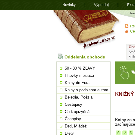
Novinky
Výpredaj
Extr
Antikvariá
Na
shop.sk
Rs
Ce
Chc
Stač
Oddelenia obchodu
kní
50 - 80 % ZĽAVY
Hitovky mesiaca
Knihy do Eura
Knihy s podpisom autora
KNIŽNÝ
Beletria, Poézia
Cestopisy
Cudzojazyčná
Časopisy
Knihy zo 
začínajúce
Deti, Mládež
A
B
C
Diéty