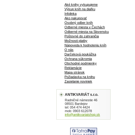
Aké knihy vykupujeme
Výkup kníh na diaľku
Infolinka
Ako nakupovať
Osobný odber kníh
Odberné miesta v Čechách
Odberné miesta na Slovensku
Poštovné do zahraničia
Možnosti platby
Nápoveda k hodnoteniu kníh
O nás
Darčeková poukážka
Ochrana súkromia
Obchodné podmienky
Reklamácie
Mapa stránok
Požiadavka na knihu
Zasielanie noviniek
ANTIKVARIÁT s.r.o.
Radničné námestie 46
08501 Bardejov
tel: 054 474 4424
mob: 0903 612078
info@antikvariatshop.sk