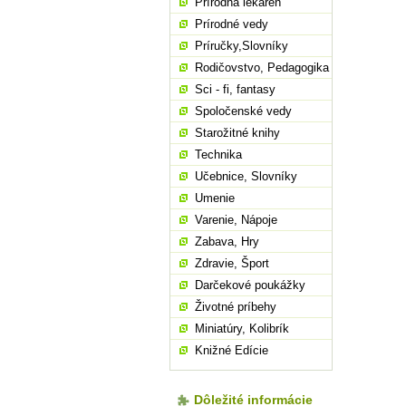
Prírodná lekáreň
Prírodné vedy
Príručky,Slovníky
Rodičovstvo, Pedagogika
Sci - fi, fantasy
Spoločenské vedy
Starožitné knihy
Technika
Učebnice, Slovníky
Umenie
Varenie, Nápoje
Zabava, Hry
Zdravie, Šport
Darčekové poukážky
Životné príbehy
Miniatúry, Kolibrík
Knižné Edície
Dôležité informácie