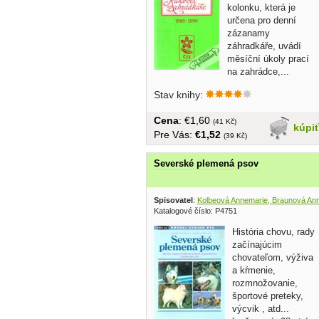
kolonku, která je
určena pro denní
zázanamy
záhradkáře, uvádí
měsíční úkoly prací
na zahrádce,...
Stav knihy:
Cena
: €1,60
(41 Kč)
kúpi
Pre Vás:
€1,52
(39 Kč)
Severské plemená psov
Spisovatel
:
Kolbeová Annemarie, Braunová Ann
Katalogové číslo: P4751
História chovu, rady
začínajúcim
chovateľom, výživa
a kŕmenie,
rozmnožovanie,
športové preteky,
výcvik , atd...