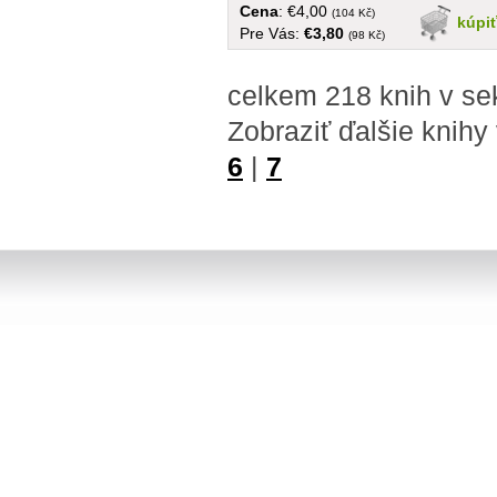
Cena
: €4,00
(104 Kč)
kúpi
Pre Vás:
€3,80
(98 Kč)
celkem 218 knih v s
Zobraziť ďalšie knihy
6
|
7