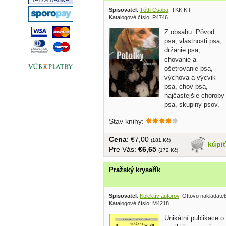
Spisovatel
:
Tóth Csaba
, TKK Kft.
Katalogové číslo: P4746
Z obsahu: Pôvod
psa, vlastnosti psa,
držanie psa,
chovanie a
ošetrovanie psa,
výchova a výcvik
psa, chov psa,
najčastejšie choroby
psa, skupiny psov,
strážne a obranné...
Stav knihy:
Cena
: €7,00
(181 Kč)
kúpi
Pre Vás:
€6,65
(172 Kč)
Pražský krysařík
Spisovatel
:
Kolektív autorov
, Ottovo nakladatel
Katalogové číslo: M4218
Unikátní publikace o