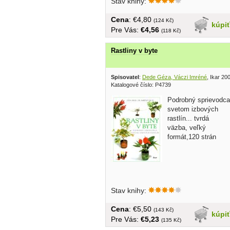
Stav knihy:
Cena
: €4,80
(124 Kč)
kúpi
Pre Vás:
€4,56
(118 Kč)
Rastliny v byte
Spisovatel
:
Dede Géza, Váczi Imréné
, Ikar 20
Katalogové číslo: P4739
Podrobný sprievodca
svetom izbových
rastlín... tvrdá
väzba, veľký
formát,120 strán
Stav knihy:
Cena
: €5,50
(143 Kč)
kúpi
Pre Vás:
€5,23
(135 Kč)