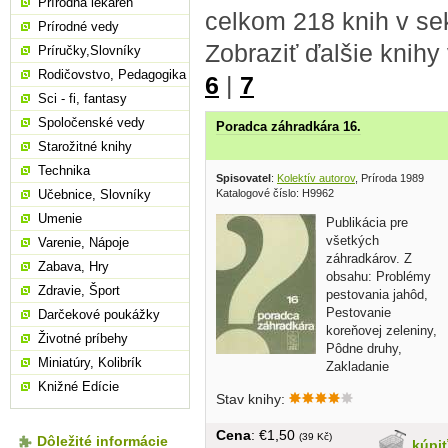
Prírodná lekáreň
celkom 218 knih v s
Prírodné vedy
Zobraziť ďalšie knihy
Príručky,Slovníky
Rodičovstvo, Pedagogika
6
|
7
Sci - fi, fantasy
Spoločenské vedy
Poradca záhradkára 16.
Starožitné knihy
Technika
Spisovatel
:
Kolektív autorov
, Príroda 1989
Katalogové číslo: H9962
Učebnice, Slovníky
Umenie
Publikácia pre
všetkých
Varenie, Nápoje
záhradkárov. Z
Zabava, Hry
obsahu: Problémy
Zdravie, Šport
pestovania jahôd,
Pestovanie
Darčekové poukážky
koreňovej zeleniny,
Životné príbehy
Pôdne druhy,
Miniatúry, Kolibrík
Zakladanie
trávnika... brožovaná, 100 strán
Knižné Edície
Stav knihy:
Cena
: €1,50
(39 Kč)
Dôležité informácie
kúpi