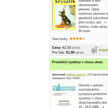
zaniklém a nyní
obnovovaném
plemeni. Úplný
rodokmen plemene a
genetické zákonitost
jeho vzniku, atd... v
češtine, tvrdá väzba,
80 strán
Stav knihy:
Cena
: €2,00
(52 Kč)
kúpi
Pre Vás:
€1,90
(49 Kč)
Produkční systémy v chovu skotu
Spisovatel
:
Kolektív autorov
, JZD Agrokombiná
Katalogové číslo: P4657
Sborník z jednání
mezinárodního
sympozia produkční
systémy v chovu
skotu konaného dne
15.- 18.9.1988... v