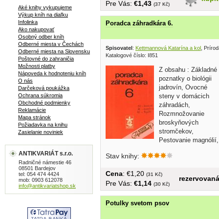
Pre Vás:
€1,43
(37 Kč)
Aké knihy vykupujeme
Výkup kníh na diaľku
Infolinka
Poradca záhradkára 6.
Ako nakupovať
Osobný odber kníh
Odberné miesta v Čechách
Spisovatel
:
Kettmannová Katarína a kol
, Príro
Odberné miesta na Slovensku
Katalogové číslo: I851
Poštovné do zahraničia
Možnosti platby
Z obsahu : Základné
Nápoveda k hodnoteniu kníh
poznatky o biológii
O nás
jadrovín, Ovocné
Darčeková poukážka
Ochrana súkromia
steny v domácich
Obchodné podmienky
záhradách,
Reklamácie
Rozmnožovanie
Mapa stránok
broskyňových
Požiadavka na knihu
stromčekov,
Zasielanie noviniek
Pestovanie magnólií,
Átriové záhradky,...
ANTIKVARIÁT s.r.o.
Stav knihy:
Radničné námestie 46
08501 Bardejov
Cena
: €1,20
tel: 054 474 4424
(31 Kč)
rezervovan
mob: 0903 612078
Pre Vás:
€1,14
(30 Kč)
info@antikvariatshop.sk
Potulky svetom psov