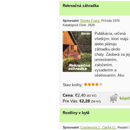
Rekreačná záhradka
Spisovatel
:
Ehmke Franz
, Príroda 1976
Katalogové číslo: J828
Publikácia, určená
všetkým, ktorí majú
alebo plánuju
záhradku okolo
chaty. Zaoberá sa jej
umiestnením,
založením,
vysadením a
ošetrovaním. Ako
prispôsobiť...
Stav knihy:
Cena
: €2,40
(62 Kč)
kúpi
Pre Vás:
€2,28
(59 Kč)
Rostliny v bytě
Spisovatel
:
Courtierová J., Clarke G.
, Reader´