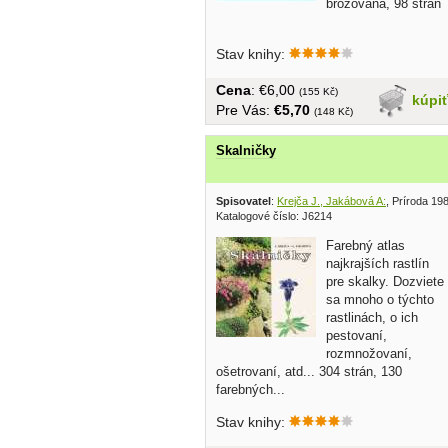
brožovaná, 98 strán
Stav knihy:
Cena
: €6,00
(155 Kč)
kúpi
Pre Vás:
€5,70
(148 Kč)
Skalničky
Spisovatel
:
Krejča J., Jakábová A:
, Príroda 19
Katalogové číslo: J6214
Farebný atlas
najkrajších rastlín
pre skalky. Dozviete
sa mnoho o týchto
rastlinách, o ich
pestovaní,
rozmnožovaní,
ošetrovaní, atd... 304 strán, 130
farebných...
Stav knihy: