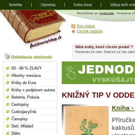
Novinky
Výpredaj
Extra zľavy
Výkup kníh onl
Antikvariát
Nachádzate sa:
Antikvariát
- Pestujeme,C
shop.sk
Rss výstup
Cenník, katalóg
Máte knihy, ktoré chcete predať ?
Ponúknite ich nám. Radi ich od Vás odkú
Oddelenia obchodu
50 - 80 % ZĽAVY
Hitovky mesiaca
Knihy do Eura
Knihy s podpisom autora
KNIŽNÝ TIP V OD
Beletria, Poézia
Cestopisy
Kniha -
Cudzojazyčná
Příručk
Časopisy
Deti, Mládež
kaktusů
Diéty