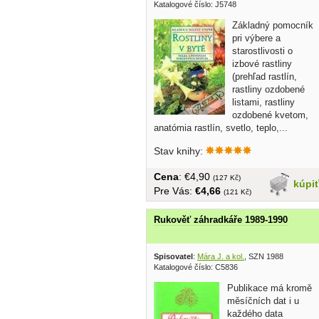
Katalogové číslo: J5748
Základný pomocník
pri výbere a
starostlivosti o
izbové rastliny
(prehľad rastlín,
rastliny ozdobené
listami, rastliny
ozdobené kvetom,
anatómia rastlín, svetlo, teplo,...
Stav knihy:
Cena
: €4,90
(127 Kč)
kúpi
Pre Vás:
€4,66
(121 Kč)
Rukověť záhradkáře 1989-1990
Spisovatel
:
Mára J. a kol.
, SZN 1988
Katalogové číslo: C5836
Publikace má kromě
měsíčních dat i u
každého data