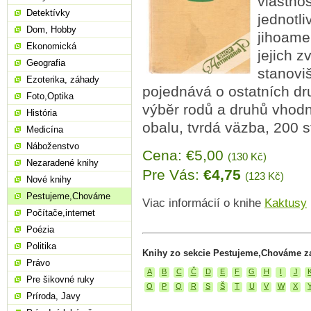
vlastno
Detektívky
jednotl
Dom, Hobby
jihoame
Ekonomická
jejich z
Geografia
stanovi
Ezoterika, záhady
pojednává o ostatních dru
Foto,Optika
výběr rodů a druhů vhodn
História
obalu, tvrdá väzba, 200 st
Medicína
Náboženstvo
Cena: €5,00
(130 Kč)
Nezaradené knihy
Pre Vás:
€4,75
(123 Kč)
Nové knihy
Pestujeme,Chováme
Viac informácií o knihe
Kaktusy
Počítače,internet
Poézia
Politika
Knihy zo sekcie Pestujeme,Chováme z
Právo
A
B
C
Č
D
E
F
G
H
I
J
Pre šikovné ruky
O
P
Q
R
S
Š
T
U
V
W
X
Príroda, Javy