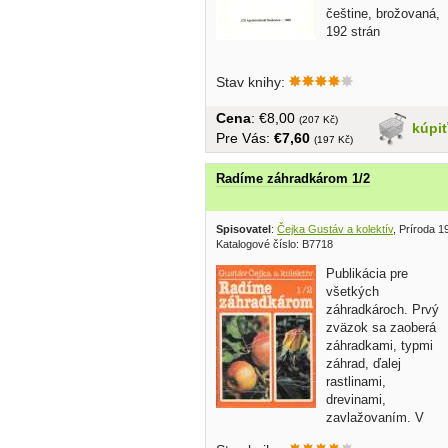
češtine, brožovaná,
192 strán
Stav knihy:
Cena
: €8,00
(207 Kč)
kúpi
Pre Vás:
€7,60
(197 Kč)
Radíme záhradkárom 1/2
Spisovatel
:
Čejka Gustáv a kolektív
, Príroda 1
Katalogové číslo: B7718
Publikácia pre
všetkých
záhradkároch. Prvý
zväzok sa zaoberá
záhradkami, typmi
záhrad, ďalej
rastlinami,
drevinami,
zavlažovaním. V
druhom zväzku sa autor zaoberá...