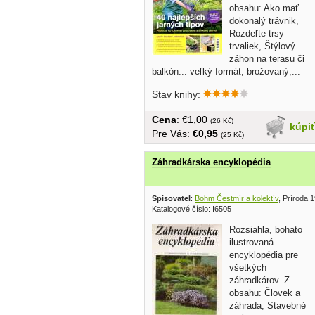
obsahu: Ako mať
dokonalý trávnik,
Rozdeľte trsy
trvaliek, Štýlový
záhon na terasu či
balkón... veľký formát, brožovaný,...
Stav knihy:
Cena
: €1,00
(26 Kč)
kúpi
Pre Vás:
€0,95
(25 Kč)
Záhradkárska encyklopédia
Spisovatel
:
Bohm Čestmír a kolektív
, Príroda 
Katalogové číslo: I6505
Rozsiahla, bohato
ilustrovaná
encyklopédia pre
všetkých
záhradkárov. Z
obsahu: Človek a
záhrada, Stavebné