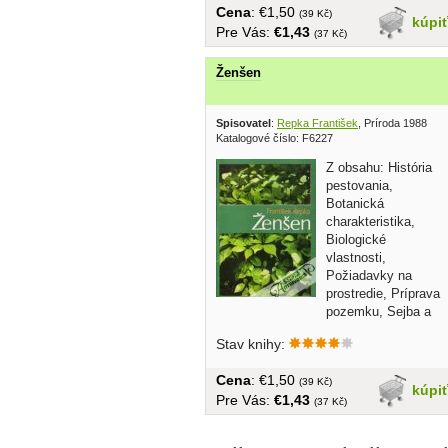
Cena
: €1,50
(39 Kč)
kúpi
Pre Vás:
€1,43
(37 Kč)
Ženšen
Spisovatel
:
Repka František
, Príroda 1988
Katalogové číslo: F6227
Z obsahu: História
pestovania,
Botanická
charakteristika,
Biologické
vlastnosti,
Požiadavky na
prostredie, Príprava
pozemku, Sejba a
vysádzanie, Ošetrovanie porastov,...
Stav knihy:
Cena
: €1,50
(39 Kč)
kúpi
Pre Vás:
€1,43
(37 Kč)