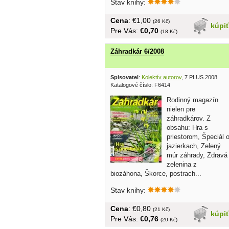
Stav knihy:
Cena
: €1,00
(26 Kč)
kúpi
Pre Vás:
€0,70
(18 Kč)
Záhradkár 6/2008
Spisovatel
:
Kolektív autorov
, 7 PLUS 2008
Katalogové číslo: F6414
Rodinný magazín
nielen pre
záhradkárov. Z
obsahu: Hra s
priestorom, Špeciál 
jazierkach, Zelený
múr záhrady, Zdravá
zelenina z
biozáhona, Škorce, postrach...
Stav knihy:
Cena
: €0,80
(21 Kč)
kúpi
Pre Vás:
€0,76
(20 Kč)