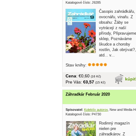
Katalogové číslo: J9285
Časopis zahrádkářu,
ovocnářu, vinařu. Z
obsahu: Žáby se
vytrácejí z naší
přírody, Připravujem
sklep, Poznáváme
škudce a choroby
rostlin, Jak obrývat?,
atd... v...
Stav knihy:
Cena
: €0,60
(16 Kč)
kúpi
Pre Vás:
€0,57
(15 Kč)
Záhradkár Február 2020
Spisovatel
:
Kolektív autorov
, New and Media H
Katalogové číslo: P4730
Rodinný magazín
nielen pre
záhradkárov. Z