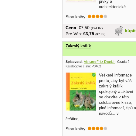
prvky a
architektonické
doplnky, Rastliny sa predstavujú,...
Stav knihy:
Cena
: €7,50
(194 Kč)
kúpi
Pre Vás:
€3,75
(97 Kč)
Zakrslý králík
Spisovatel
:
Altmann Fritz Dietrich
, Grada ?
Katalogové číslo: P3402
Veškeré informace
pro to, aby byl váš
zakrslý králík
spokojený a aktivní
se dozvíte v této
celobarevné knize,
plné informací, tipů a
návodů... v
češtine,...
Stav knihy: