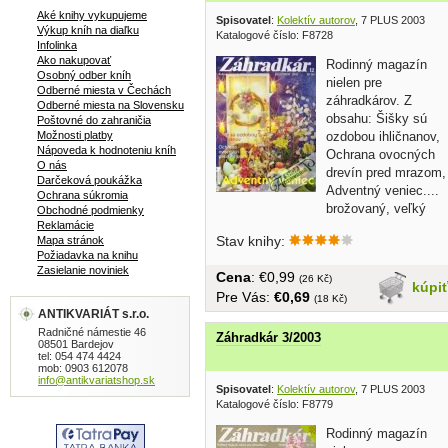
Aké knihy vykupujeme
Spisovatel
:
Kolektív autorov
, 7 PLUS 2003
Výkup kníh na diaľku
Katalogové číslo: F8728
Infolinka
Ako nakupovať
Rodinný magazín
Osobný odber kníh
nielen pre
Odberné miesta v Čechách
záhradkárov. Z
Odberné miesta na Slovensku
obsahu: Šišky sú
Poštovné do zahraničia
Možnosti platby
ozdobou ihličnanov,
Nápoveda k hodnoteniu kníh
Ochrana ovocných
O nás
drevín pred mrazom,
Darčeková poukážka
Adventný veniec....
Ochrana súkromia
brožovaný, veľký
Obchodné podmienky
Reklamácie
formát, 87...
Stav knihy:
Mapa stránok
Požiadavka na knihu
Zasielanie noviniek
Cena
: €0,99
(26 Kč)
kúpi
Pre Vás:
€0,69
(18 Kč)
ANTIKVARIÁT s.r.o.
Radničné námestie 46
Záhradkár 3/2003
08501 Bardejov
tel: 054 474 4424
mob: 0903 612078
info@antikvariatshop.sk
Spisovatel
:
Kolektív autorov
, 7 PLUS 2003
Katalogové číslo: F8779
Rodinný magazín