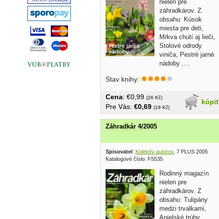
nielen pre
záhradkárov. Z
obsahu: Kúsok
miesta pre deti,
Mrkva chutí aj lieči,
Stolové odrody
viniča, Pestré jarné
nádoby ....
brožovaný, veľký...
Stav knihy:
Cena
: €0,99
(26 Kč)
kúpi
Pre Vás:
€0,69
(18 Kč)
Záhradkár 4/2005
Spisovatel
:
Kolektív autorov
, 7 PLUS 2005
Katalogové číslo: F5535
Rodinný magazín
nielen pre
záhradkárov. Z
obsahu: Tulipány
medzi trvalkami,
Anjelské trúby,