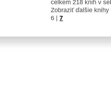
celkem 218 knih v s
Zobraziť ďalšie knihy
6
|
7