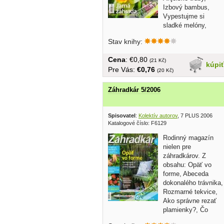
Izbový bambus,
Vypestujme si
sladké melóny,
Fazuľa a kukurica aj pre...
Stav knihy:
Cena
: €0,80
(21 Kč)
kúpi
Pre Vás:
€0,76
(20 Kč)
Záhradkár 5/2006
Spisovatel
:
Kolektív autorov
, 7 PLUS 2006
Katalogové číslo: F6129
Rodinný magazín
nielen pre
záhradkárov. Z
obsahu: Opäť vo
forme, Abeceda
dokonalého trávnika,
Rozmarné tekvice,
Ako správne rezať
plamienky?, Čo
robiť, aby muškáty...