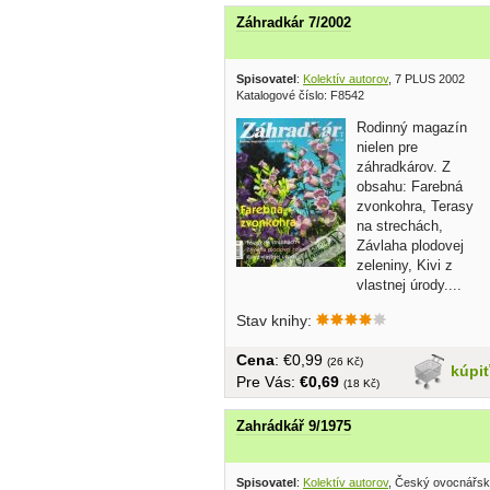
Záhradkár 7/2002
Spisovatel
:
Kolektív autorov
, 7 PLUS 2002
Katalogové číslo: F8542
Rodinný magazín
nielen pre
záhradkárov. Z
obsahu: Farebná
zvonkohra, Terasy
na strechách,
Závlaha plodovej
zeleniny, Kivi z
vlastnej úrody....
brožovaný, veľký formát,...
Stav knihy:
Cena
: €0,99
(26 Kč)
kúpi
Pre Vás:
€0,69
(18 Kč)
Zahrádkář 9/1975
Spisovatel
:
Kolektív autorov
, Český ovocnářsk