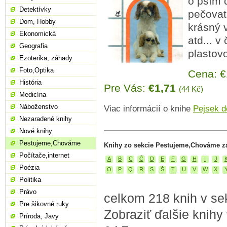
o psím 
Detektívky
pečovat
Dom, Hobby
krásný 
Ekonomická
atd... v
Geografia
plastov
Ezoterika, záhady
Foto,Optika
Cena: 
História
Pre Vás:
€1,71
(44 Kč)
Medicína
Náboženstvo
Viac informácií o knihe
Pejsek d
Nezaradené knihy
Nové knihy
Pestujeme,Chováme
Knihy zo sekcie Pestujeme,Chováme z
Počítače,internet
A
B
C
Č
D
E
F
G
H
I
J
Poézia
O
P
Q
R
S
Š
T
U
V
W
X
Politika
Právo
celkom 218 knih v s
Pre šikovné ruky
Zobraziť ďalšie knihy
Príroda, Javy