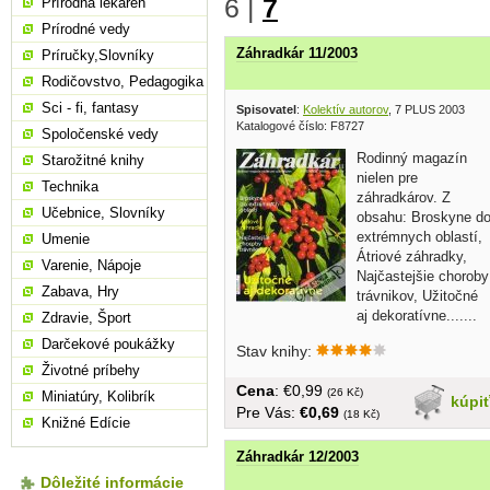
6
|
7
Prírodná lekáreň
Prírodné vedy
Záhradkár 11/2003
Príručky,Slovníky
Rodičovstvo, Pedagogika
Sci - fi, fantasy
Spisovatel
:
Kolektív autorov
, 7 PLUS 2003
Katalogové číslo: F8727
Spoločenské vedy
Rodinný magazín
Starožitné knihy
nielen pre
Technika
záhradkárov. Z
Učebnice, Slovníky
obsahu: Broskyne d
extrémnych oblastí,
Umenie
Átriové záhradky,
Varenie, Nápoje
Najčastejšie choroby
Zabava, Hry
trávnikov, Užitočné
aj dekoratívne.......
Zdravie, Šport
Darčekové poukážky
Stav knihy:
Životné príbehy
Cena
: €0,99
(26 Kč)
Miniatúry, Kolibrík
kúpi
Pre Vás:
€0,69
(18 Kč)
Knižné Edície
Záhradkár 12/2003
Dôležité informácie