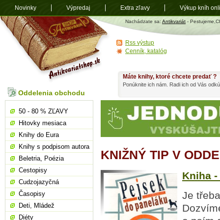
Novinky
Výpredaj
Extra zľavy
Výkup kníh onl
Antikvariát
Nachádzate sa:
Antikvariát
- Pestujeme,C
shop.sk
Rss výstup
Cenník, katalóg
Máte knihy, ktoré chcete predať ?
Ponúknite ich nám. Radi ich od Vás odkú
Oddelenia obchodu
50 - 80 % ZĽAVY
Hitovky mesiaca
Knihy do Eura
Knihy s podpisom autora
KNIŽNÝ TIP V OD
Beletria, Poézia
Cestopisy
Kniha -
Cudzojazyčná
Je třeb
Časopisy
Deti, Mládež
Dozvíme
Diéty