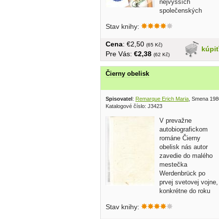
nejvyšších
společenských
vrstev, je o...
Stav knihy:
Cena
: €2,50
(65 Kč)
kúpi
Pre Vás:
€2,38
(62 Kč)
Čierny obelisk
Spisovatel
:
Remarque Erich Maria
, Smena 198
Katalogové číslo: J3423
V prevažne
autobiografickom
románe Čierny
obelisk nás autor
zavedie do malého
mestečka
Werdenbrück po
prvej svetovej vojne,
konkrétne do roku
1923. Očami...
Stav knihy: