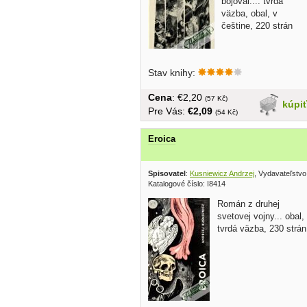
bojoval.... tvrdá
väzba, obal, v
češtine, 220 strán
Stav knihy:
Cena
: €2,20
(57 Kč)
kúpi
Pre Vás:
€2,09
(54 Kč)
Eroica
Spisovatel
:
Kusniewicz Andrzej
, Vydavateľstvo 
Katalogové číslo: I8414
Román z druhej
svetovej vojny... obal,
tvrdá väzba, 230 strán