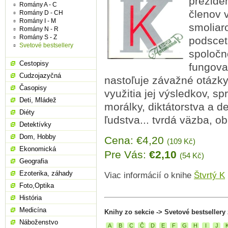
prezide
Romány A - C
členov 
Romány D - CH
Romány I - M
smoliar
Romány N - R
Romány S - Z
podscet
Svetové bestsellery
spoločn
Cestopisy
fungova
Cudzojazyčná
nastoľuje závažné otázky
Časopisy
využitia jej výsledkov, sp
Deti, Mládež
morálky, diktátorstva a 
Diéty
ľudstva... tvrdá väzba, ob
Detektívky
Dom, Hobby
Cena: €4,20
(109 Kč)
Ekonomická
Pre Vás:
€2,10
(54 Kč)
Geografia
Ezoterika, záhady
Viac informácií o knihe
Štvrtý K
Foto,Optika
História
Medicína
Knihy zo sekcie -> Svetové bestsellery
Náboženstvo
A
B
C
Č
D
E
F
G
H
I
J