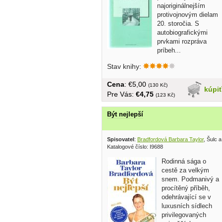
najoriginálnejším
protivojnovým dielam
20. storočia. S
autobiografickými
prvkami rozpráva
príbeh...
Stav knihy:
Cena
: €5,00
(130 Kč)
kúpi
Pre Vás:
€4,75
(123 Kč)
Být nejlepší
Spisovatel
:
Bradfordová Barbara Taylor
, Šulc 
Katalogové číslo: I9688
Rodinná sága o
cestě za velkým
snem. Podmanivý a
procítěný příběh,
odehrávající se v
luxusních sídlech
privilegovaných