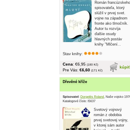
Román francúzskeh
spisovateľa, ktorý
slúžil v prvej svet.
vojne na západnom
fronte ako tlmočník.
Autor tu rozvíja
ďalšie osudy
hlavných postáv
knihy "Mlčení...
Stav knihy:
Cena
: €6,95
(180 Kč)
kúpi
Pre Vás:
€6,60
(171 Kč)
Dřevěné kříže
Spisovatel
:
Dorgelés Roland
, Naše vojsko 197
Katalogové číslo: I5637
Svetový vojnový
román z obdobia
prvej svetovej vojny,
v ktorej sám autor