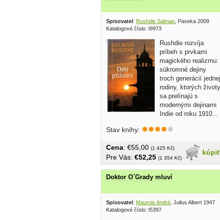
Spisovatel
:
Rushdie Salman
, Paseka 2009
Katalogové číslo: I9973
Rushdie rozvíja
príbeh s prvkami
magického realizmu:
súkromné dejiny
troch generácií jedne
rodiny, ktorých život
sa prelínajú s
modernými dejinami
Indie od roku 1910...
Stav knihy:
Cena
: €55,00
(1 425 Kč)
kúpi
Pre Vás:
€52,25
(1 354 Kč)
Doktor O´Grady mluví
Spisovatel
:
Maurois André
, Julius Albert 1947
Katalogové číslo: I5397