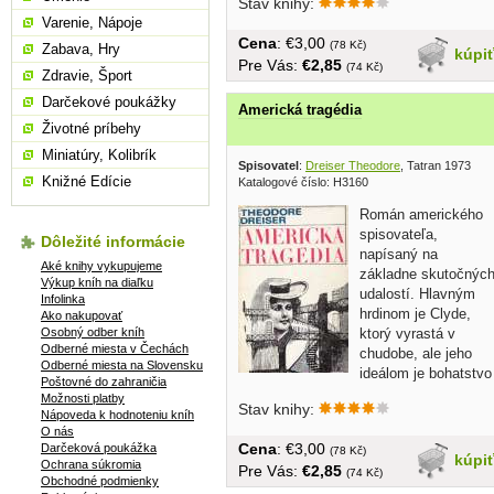
Stav knihy:
Varenie, Nápoje
Cena
: €3,00
(78 Kč)
Zabava, Hry
kúpi
Pre Vás:
€2,85
(74 Kč)
Zdravie, Šport
Darčekové poukážky
Americká tragédia
Životné príbehy
Miniatúry, Kolibrík
Spisovatel
:
Dreiser Theodore
, Tatran 1973
Knižné Edície
Katalogové číslo: H3160
Román amerického
spisovateľa,
Dôležité informácie
napísaný na
Aké knihy vykupujeme
základne skutočnýc
Výkup kníh na diaľku
udalostí. Hlavným
Infolinka
hrdinom je Clyde,
Ako nakupovať
Osobný odber kníh
ktorý vyrastá v
Odberné miesta v Čechách
chudobe, ale jeho
Odberné miesta na Slovensku
ideálom je bohatstvo
Poštovné do zahraničia
a pohodlie. Po...
Možnosti platby
Stav knihy:
Nápoveda k hodnoteniu kníh
O nás
Cena
: €3,00
Darčeková poukážka
(78 Kč)
kúpi
Ochrana súkromia
Pre Vás:
€2,85
(74 Kč)
Obchodné podmienky