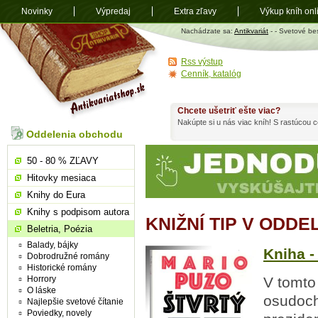
Novinky
Výpredaj
Extra zľavy
Výkup kníh onl
Antikvariát
Nachádzate sa:
Antikvariát
-
- Svetové bes
shop.sk
Rss výstup
Cenník, katalóg
Chcete ušetriť ešte viac?
Nakúpte si u nás viac kníh! S rastúcou
Oddelenia obchodu
50 - 80 % ZĽAVY
Hitovky mesiaca
Knihy do Eura
Knihy s podpisom autora
KNIŽNÍ TIP V ODD
Beletria, Poézia
Balady, bájky
Kniha -
Dobrodružné romány
Historické romány
Horrory
V tomto
O láske
osudoch
Najlepšie svetové čítanie
Poviedky, novely