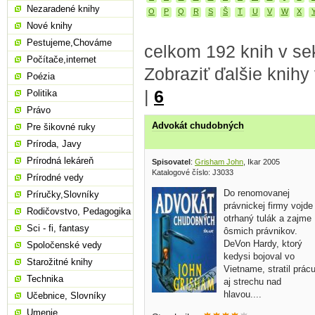
Nezaradené knihy
O
P
Q
R
S
Š
T
U
V
W
X
Nové knihy
Pestujeme,Chováme
celkom 192 knih v sek
Počítače,internet
Zobraziť ďalšie knihy
Poézia
|
6
Politika
Právo
Advokát chudobných
Pre šikovné ruky
Príroda, Javy
Prírodná lekáreň
Spisovatel
:
Grisham John
, Ikar 2005
Katalogové číslo: J3033
Prírodné vedy
Do renomovanej
Príručky,Slovníky
právnickej firmy vojde
Rodičovstvo, Pedagogika
otrhaný tulák a zajme
Sci - fi, fantasy
ôsmich právnikov.
DeVon Hardy, ktorý
Spoločenské vedy
kedysi bojoval vo
Starožitné knihy
Vietname, stratil prác
Technika
aj strechu nad
hlavou....
Učebnice, Slovníky
Umenie