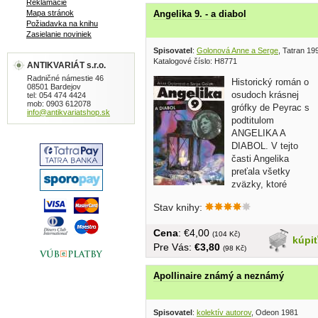
Reklamácie
Mapa stránok
Angelika 9. - a diabol
Požiadavka na knihu
Zasielanie noviniek
Spisovatel
:
Golonová Anne a Serge
, Tatran 19
Katalogové číslo: H8771
ANTIKVARIÁT s.r.o.
Radničné námestie 46
Historický román o
08501 Bardejov
osudoch krásnej
tel: 054 474 4424
mob: 0903 612078
grófky de Peyrac s
info@antikvariatshop.sk
podtitulom
ANGELIKA A
DIABOL. V tejto
časti Angelika
preťala všetky
zväzky, ktoré
juviazali s
Stav knihy:
Francúzskom a usadila...
Cena
: €4,00
(104 Kč)
kúpi
Pre Vás:
€3,80
(98 Kč)
Apollinaire známý a neznámý
Spisovatel
:
kolektív autorov
, Odeon 1981