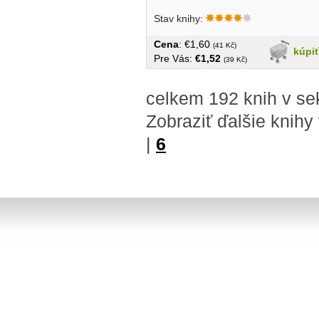
Stav knihy:
Cena
: €1,60
(41 Kč)
kúpi
Pre Vás:
€1,52
(39 Kč)
celkem 192 knih v se
Zobraziť ďalšie knihy
|
6