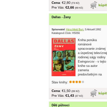
Cena
: €2,80
(73 Kč)
kúpi
Pre Vás:
€2,66
(69 Kč)
Dallas - Ženy
Spisovatel
:
Hirschfeld Burt
, S Aktuell 1992
Katalogové číslo: H5056
Kniha ponúka
románové
spracovanie známej
a úspešnej televízne
rodinnej ságy rodiny
Ewingovcov - v tejto
knihe sa autor
zameria
predovšetkým na
ženy tohto rodu......
Stav knihy:
Cena
: €1,50
(39 Kč)
kúpi
Pre Vás:
€1,43
(37 Kč)
Děti půlnoci