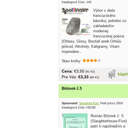
Katalogové číslo: J45
Výbor z diela
francúzského
básnika, jedného zo
zakladateľov
modernej
francúzskej poézie
(Ohlasy, Glosy, Bestiář aneb Orfeův
průvod, Alkoholy, Kaligramy, Vitam
impendere...
Stav knihy:
Cena
: €3,50
(91 Kč)
kúpi
Pre Vás:
€3,33
(86 Kč)
Bitúnok č.5
Spisovatel
:
Vonnegut Kurt
, Petit press 2004
Katalogové číslo: H8108
Román Bitúnok č. 5
(Slaughterhouse-Five)
patrí k najsilnejším a