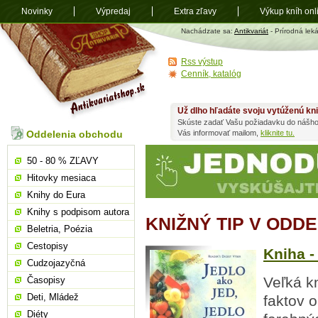
Novinky
Výpredaj
Extra zľavy
Výkup kníh onl
Antikvariát
Nachádzate sa:
Antikvariát
- Prírodná lek
shop.sk
Rss výstup
Cenník, katalóg
Už dlho hľadáte svoju vytúženú kn
Skúste zadať Vašu požiadavku do nášho
Oddelenia obchodu
Vás informovať mailom,
kliknite tu.
50 - 80 % ZĽAVY
Hitovky mesiaca
Knihy do Eura
Knihy s podpisom autora
KNIŽNÝ TIP V ODD
Beletria, Poézia
Cestopisy
Kniha -
Cudzojazyčná
Veľká k
Časopisy
Deti, Mládež
faktov 
Diéty