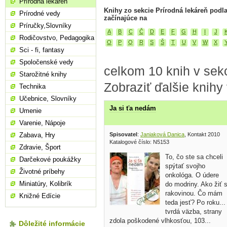
Prírodná lekáreň
Knihy zo sekcie Prírodná lekáreň podl
Prírodné vedy
začínajúce na
Príručky,Slovníky
A
B
C
Č
D
E
F
G
H
I
J
Rodičovstvo, Pedagogika
O
P
Q
R
S
Š
T
U
V
W
X
Sci - fi, fantasy
Spoločenské vedy
celkom 10 knih v sekc
Starožitné knihy
Zobraziť ďalšie knihy
Technika
Učebnice, Slovníky
Ja si ťa nedám
Umenie
Varenie, Nápoje
Spisovatel
:
Janiaková Danica
, Kontakt 2010
Zabava, Hry
Katalogové číslo: N5153
Zdravie, Šport
To, čo ste sa chceli
Darčekové poukážky
spýtať svojho
Životné príbehy
onkológa. O údere
Miniatúry, Kolibrík
do modriny. Ako žiť 
rakovinou. Čo mám
Knižné Edície
teda jesť? Po roku...
tvrdá väzba, strany
zdola poškodené vlhkosťou, 103...
Dôležité informácie