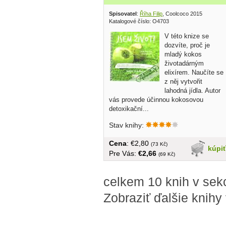
Spisovatel
:
Říha Filip
, Coolcoco 2015
Katalogové číslo: O4703
V této knize se
dozvíte, proč je
mladý kokos
životadárným
elixírem. Naučíte se
z něj vytvořit
lahodná jídla. Autor
vás provede účinnou kokosovou
detoxikační...
Stav knihy:
Cena
: €2,80
(73 Kč)
kúpi
Pre Vás:
€2,66
(69 Kč)
celkem 10 knih v sekc
Zobraziť ďalšie knihy