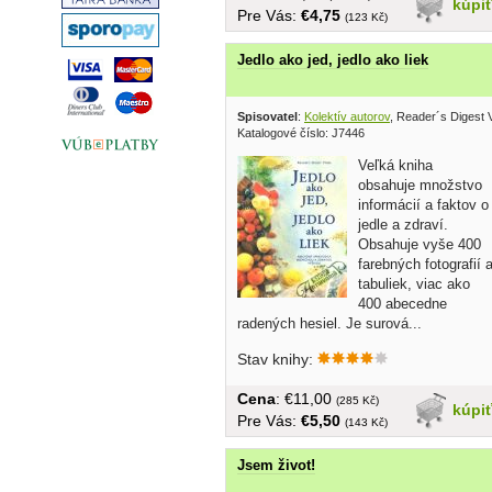
kúpi
Pre Vás:
€4,75
(123 Kč)
Jedlo ako jed, jedlo ako liek
Spisovatel
:
Kolektív autorov
, Reader´s Digest
Katalogové číslo: J7446
Veľká kniha
obsahuje množstvo
informácií a faktov o
jedle a zdraví.
Obsahuje vyše 400
farebných fotografií 
tabuliek, viac ako
400 abecedne
radených hesiel. Je surová...
Stav knihy:
Cena
: €11,00
(285 Kč)
kúpi
Pre Vás:
€5,50
(143 Kč)
Jsem život!