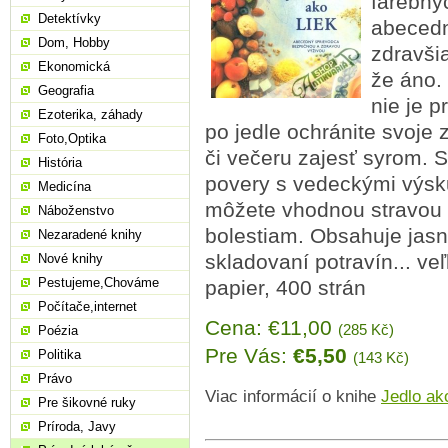
farebnýc
Detektívky
abecedn
Dom, Hobby
zdravši
Ekonomická
že áno. 
Geografia
nie je 
Ezoterika, záhady
po jedle ochránite svoje 
Foto,Optika
či večeru zajesť syrom. 
História
povery s vedeckými výsk
Medicína
môžete vhodnou stravou
Náboženstvo
bolestiam. Obsahuje jasn
Nezaradené knihy
skladovaní potravín... ve
Nové knihy
Pestujeme,Chováme
papier, 400 strán
Počítače,internet
Cena: €11,00
(285 Kč)
Poézia
Pre Vás:
€5,50
Politika
(143 Kč)
Právo
Viac informácií o knihe
Jedlo ako
Pre šikovné ruky
Príroda, Javy