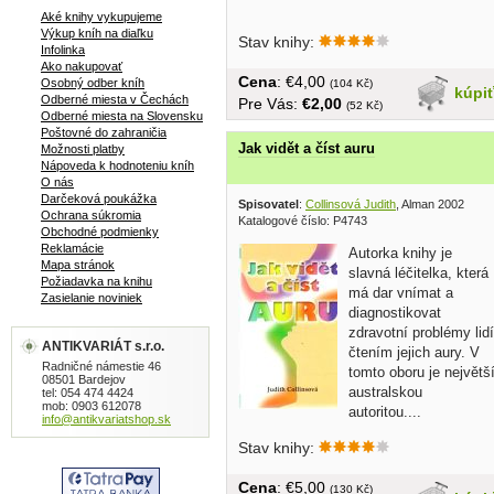
Aké knihy vykupujeme
Výkup kníh na diaľku
Stav knihy:
Infolinka
Ako nakupovať
Cena
: €4,00
Osobný odber kníh
(104 Kč)
kúpi
Odberné miesta v Čechách
Pre Vás:
€2,00
(52 Kč)
Odberné miesta na Slovensku
Poštovné do zahraničia
Jak vidět a číst auru
Možnosti platby
Nápoveda k hodnoteniu kníh
O nás
Darčeková poukážka
Spisovatel
:
Collinsová Judith
, Alman 2002
Ochrana súkromia
Katalogové číslo: P4743
Obchodné podmienky
Reklamácie
Autorka knihy je
Mapa stránok
slavná léčitelka, která
Požiadavka na knihu
má dar vnímat a
Zasielanie noviniek
diagnostikovat
zdravotní problémy lidí
ANTIKVARIÁT s.r.o.
čtením jejich aury. V
Radničné námestie 46
tomto oboru je největš
08501 Bardejov
australskou
tel: 054 474 4424
mob: 0903 612078
autoritou....
info@antikvariatshop.sk
Stav knihy:
Cena
: €5,00
(130 Kč)