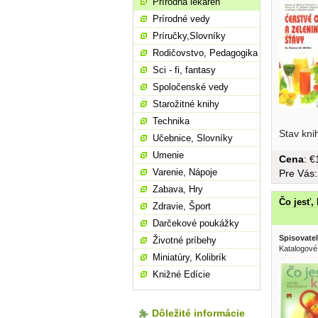
Prírodná lekáreň
Prírodné vedy
Príručky,Slovníky
Rodičovstvo, Pedagogika
Sci - fi, fantasy
Spoločenské vedy
Starožitné knihy
Technika
Stav kni
Učebnice, Slovníky
Umenie
Cena
: 
Varenie, Nápoje
Pre Vás
Zabava, Hry
Čo jesť, 
Zdravie, Šport
Darčekové poukážky
Spisovatel
Životné príbehy
Katalogové
Miniatúry, Kolibrík
Knižné Edície
Dôležité informácie