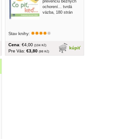
prevenciu bežných
ochorení... tvrdá
väzba, 180 strán
Stav knihy:
Cena
: €4,00
(104 Kč)
kúpiť
Pre Vás:
€3,80
(98 Kč)
014