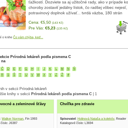
ťažkostí. Dozviete sa aj užitočné rady, ako v prípade k
choroby zostaviť jedálny lístok, čo radšej vôbec nejesť
potravinový doplnok užívať... tvrdá väzba, 180 strán
Cena: €5,50
(143 Kč)
Pre Vás:
€5,23
(135 Kč)
ií o knihe
Čo vám chýba, keď...
ekcie Prírodná lekáreň podla pismena C
 na
Č
D
E
F
G
H
I
J
K
L
M
N
Ň
R
S
Š
T
U
V
W
X
Y
Z
Ž
#
ih v sekcii Prírodná lekáreň
lšie knihy v sekcii
Prírodná lekáreň podla pismena C
|
1
ovocné a zeleninové šťávy
Chvíľka pre zdravie
:
Walker Norman
, Fin 1993
Spisovatel
:
Holinová Nataša a kolektív
, Reader´
 číslo: J6387
Katalogové číslo: L3694