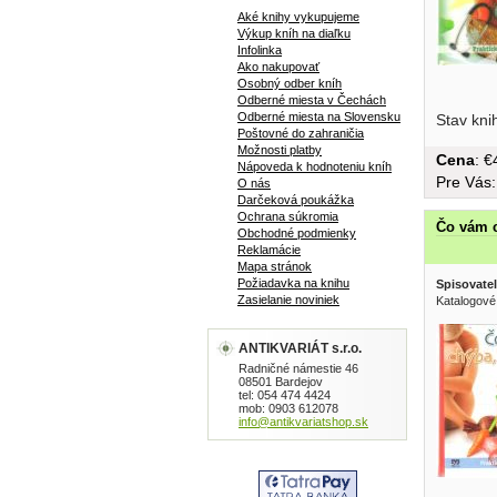
Aké knihy vykupujeme
Výkup kníh na diaľku
Infolinka
Ako nakupovať
Osobný odber kníh
Odberné miesta v Čechách
metódami,
Odberné miesta na Slovensku
Stav kni
Poštovné do zahraničia
Možnosti platby
Cena
: 
Nápoveda k hodnoteniu kníh
Pre Vás
O nás
Darčeková poukážka
Ochrana súkromia
Čo vám c
Obchodné podmienky
Reklamácie
Mapa stránok
Požiadavka na knihu
Spisovatel
Zasielanie noviniek
Katalogové
ANTIKVARIÁT s.r.o.
Radničné námestie 46
08501 Bardejov
tel: 054 474 4424
mob: 0903 612078
info@antikvariatshop.sk