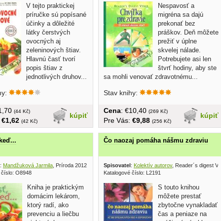
V tejto praktickej
Nespavosť a
príručke sú popísané
migréna sa dajú
účinky a dôležité
prekonať bez
látky čerstvých
práškov. Deň môžete
ovocných aj
prežiť v úplne
zeleninových štiav.
skvelej nálade.
Hlavnú časť tvorí
Potrebujete asi len
popis štiav z
štvrť hodiny, aby ste
jednotlivých druhov...
sa mohli venovať zdravotnému...
hy:
Stav knihy:
€1,70
Cena
: €10,40
(44 Kč)
(269 Kč)
kúpiť
kúpiť
:
€1,62
Pre Vás:
€9,88
(42 Kč)
(256 Kč)
keď...
Čo naozaj pomáha nášmu zdraviu
:
Mandžuková Jarmila
, Príroda 2012
Spisovatel
:
Kolektív autorov
, Reader´s digest V
 číslo: O8948
Katalogové číslo: L2191
Kniha je praktickým
S touto knihou
domácim lekárom,
môžete prestať
ktorý radí, ako
zbytočne vynakladať
prevenciu a liečbu
čas a peniaze na