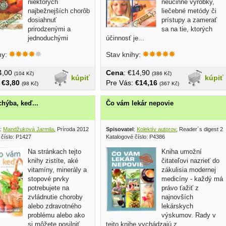
niektorých
neúčinné výrobky,
najbežnejších chorôb
liečebné metódy či
dosiahnuť
prístupy a zamerať
prirodzenými a
sa na tie, ktorých
jednoduchými
účinnosť je...
...
hy:
Stav knihy:
€4,00
Cena
: €14,90
(104 Kč)
(386 Kč)
kúpiť
kúpiť
:
€3,80
Pre Vás:
€14,16
(98 Kč)
(367 Kč)
hýba, keď...
Čo vám lekár nepovie
:
Mandžuková Jarmila
, Príroda 2012
Spisovatel
:
Kolektív autorov
, Reader´s digest 2
 číslo: P1427
Katalogové číslo: P4386
Na stránkach tejto
Kniha umožní
knihy zistíte, aké
čitateľovi nazrieť do
vitamíny, minerály a
zákulisia modernej
stopové prvky
medicíny - každý má
potrebujete na
právo ťažiť z
zvládnutie choroby
najnovších
alebo zdravotného
lekárskych
problému alebo ako
výskumov. Rady v
si môžete posilniť...
tejto knihe vychádzajú z...