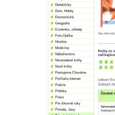
Detektívky
Dom, Hobby
Ekonomická
Geografia
Ezoterika, záhady
Viac informác
Foto,Optika
História
Medicína
Knihy zo s
Náboženstvo
začínajúce
Nezaradené knihy
A
B
C
Nové knihy
O
P
Q
Pestujeme,Chováme
Počítače,internet
celkom 8 kn
Zobraziť ďa
Poézia
Politika
Čerstvé 
Právo
Pre šikovné ruky
Spisovatel
Príroda, Javy
Katalogové