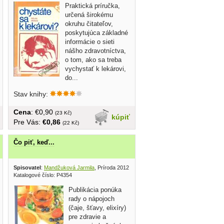
Praktická príručka,
určená širokému
okruhu čitateľov,
poskytujúca základné
informácie o sieti
nášho zdravotníctva,
o tom, ako sa treba
vychystať k lekárovi,
do...
Stav knihy:
Cena
: €0,90
(23 Kč)
kúpiť
Pre Vás:
€0,86
(22 Kč)
Čo piť, keď...
ýber 2011
Spisovatel
:
Mandžuková Jarmila
, Príroda 2012
Katalogové číslo: P4354
Publikácia ponúka
rady o nápojoch
(čaje, šťavy, elixíry)
pre zdravie a