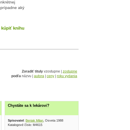
onkrétnej
, prípadne aký
kúpiť knihu
Zoradiť tituly
vzostupne |
zostupne
podľa
názvu |
autora
|
ceny
|
roku vydania
Chystáte sa k lekárovi?
s digest Výber 2002
Spisovatel
:
Beniak Milan
, Osveta 1988
Katalogové číslo: M4615