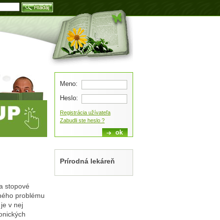
Blog
Meno:
Heslo:
Registrácia užívateľa
Zabudli ste heslo ?
Prírodná lekáreň
 a stopové
tného problému
je v nej
onických