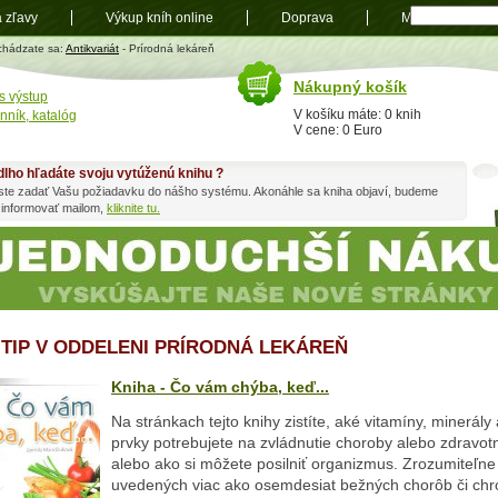
a zľavy
Výkup kníh online
Doprava
Mapa
t
chádzate sa:
Antikvariát
- Prírodná lekáreň
Nákupný košík
s výstup
V košíku máte: 0 knih
nník, katalóg
V cene: 0 Euro
dlho hľadáte svoju vytúženú knihu ?
ste zadať Vašu požiadavku do nášho systému. Akonáhle sa kniha objaví, budeme
 informovať mailom,
kliknite tu.
 TIP V ODDELENI PRÍRODNÁ LEKÁREŇ
Kniha - Čo vám chýba, keď...
Na stránkach tejto knihy zistíte, aké vitamíny, minerály
prvky potrebujete na zvládnutie choroby alebo zdravo
alebo ako si môžete posilniť organizmus. Zrozumiteľne 
uvedených viac ako osemdesiat bežných chorôb či chr