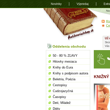
Novinky
Výpredaj
Extr
Antikvariá
Na
shop.sk
Rs
Ce
Už 
Skú
Oddelenia obchodu
Vás
50 - 80 % ZĽAVY
Hitovky mesiaca
Knihy do Eura
Knihy s podpisom autora
KNIŽNÝ
Beletria, Poézia
Cestopisy
Cudzojazyčná
Časopisy
Deti, Mládež
Diéty