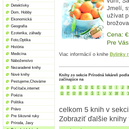
vuní, Š
Detektívky
Jmelí, 
Dom, Hobby
užívat p
Ekonomická
brožova
Geografia
Ezoterika, záhady
Cena: 
Foto,Optika
Pre Vás
História
Medicína
Viac informácií o knihe
Bylinky 
Náboženstvo
Nezaradené knihy
Nové knihy
Knihy zo sekcie Prírodná lekáreň podl
začínajúce na
Pestujeme,Chováme
A
B
C
Č
D
E
F
G
H
I
J
Počítače,internet
O
P
Q
R
S
Š
T
U
V
W
X
Poézia
Politika
celkom 5 knih v sekci
Právo
Pre šikovné ruky
Zobraziť ďalšie knihy
Príroda, Javy