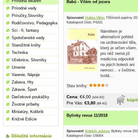
Prírodná lekáreň
Babú - Vilém od jezera
Prírodné vedy
Príručky,Slovníky
Spisovatel
:
Hubka Vilém
, Těšínské papírny 20
Katalogové číslo: P4201
Rodičovstvo, Pedagogika
Sci - fi, fantasy
Námětem je
alternativní pohled
Spoločenské vedy
na uzdravování těla,
Starožitné knihy
který je určen všem,
Technika
pro něž nemá již
medicína odpovědi
Učebnice, Slovníky
na jejich bolesti ani
Umenie
nemoci... v češtine,
Varenie, Nápoje
tvrdá...
Zabava, Hry
Stav knihy:
Zdravie, Šport
Cena
: €4,00
Darčekové poukážky
(104 Kč)
kúpi
Pre Vás:
€3,80
(98 Kč)
Životné príbehy
Miniatúry, Kolibrík
Bylinky revue 11/2018
Knižné Edície
Spisovatel
:
Kolektív autorov
, Bylinky revue 20
Dôležité informácie
Katalogové číslo: O9054