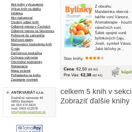
Aké knihy vykupujeme
Z obsahu:
Výkup kníh na diaľku
Mandarinka obecná -
Infolinka
takhle voní Vánoce,
Ako nakupovať
Aromaterapie - kouzl
Osobný odber kníh
Odberné miesta v Čechách
vánočních vuní,
Odberné miesta na Slovensku
Šálek opojné vuně
Poštovné do zahraničia
bylinkových čaju,
Možnosti platby
Jmelí, symbol Vánoc
Nápoveda k hodnoteniu kníh
Jaké léčivky je...
O nás
Darčeková poukážka
Ochrana súkromia
Stav knihy:
Obchodné podmienky
Reklamácie
Cena
: €2,50
(65 Kč)
Mapa stránok
kúpi
Pre Vás:
€2,38
Požiadavka na knihu
(62 Kč)
Zasielanie noviniek
celkem 5 knih v sekci
ANTIKVARIÁT s.r.o.
Radničné námestie 46
Zobraziť ďalšie knihy
08501 Bardejov
tel: 054 474 4424
mob: 0903 612078
info@antikvariatshop.sk