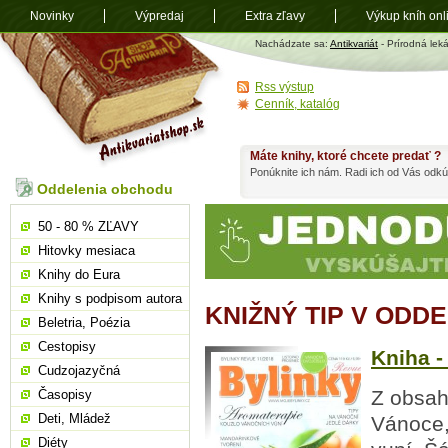
Novinky
Výpredaj
Extra zľavy
Výkup kníh onl
Antikvariát
Nachádzate sa:
Antikvariát
- Prírodná lek
shop.sk
Rss výstup
Cenník, katalóg
Máte knihy, ktoré chcete predať ?
Ponúknite ich nám. Radi ich od Vás odkú
Oddelenia obchodu
50 - 80 % ZĽAVY
Hitovky mesiaca
Knihy do Eura
Knihy s podpisom autora
KNIŽNÝ TIP V ODD
Beletria, Poézia
Cestopisy
Kniha -
Cudzojazyčná
Z obsah
Časopisy
Deti, Mládež
Vánoce,
Diéty