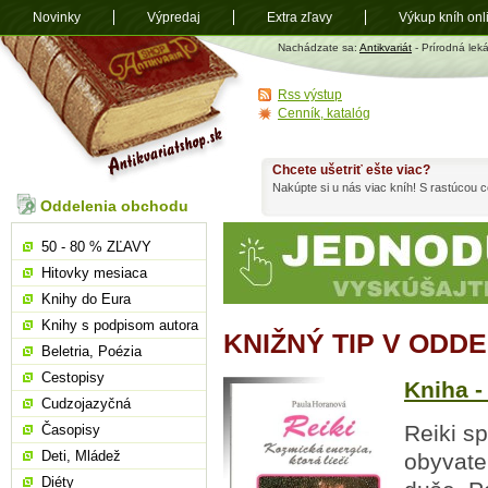
Novinky
Výpredaj
Extra zľavy
Výkup kníh onl
Antikvariát
Nachádzate sa:
Antikvariát
- Prírodná lek
shop.sk
Rss výstup
Cenník, katalóg
Chcete ušetriť ešte viac?
Nakúpte si u nás viac kníh! S rastúcou
Oddelenia obchodu
50 - 80 % ZĽAVY
Hitovky mesiaca
Knihy do Eura
Knihy s podpisom autora
KNIŽNÝ TIP V ODD
Beletria, Poézia
Cestopisy
Kniha -
Cudzojazyčná
Reiki s
Časopisy
Deti, Mládež
obyvateľ
Diéty