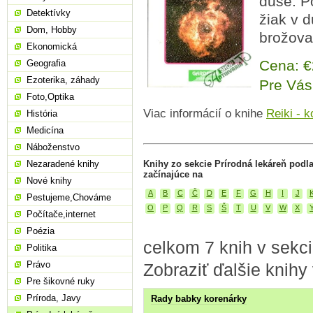
duše. Po
Detektívky
žiak v d
Dom, Hobby
brožova
Ekonomická
Cena: 
Geografia
Ezoterika, záhady
Pre Vás
Foto,Optika
Viac informácií o knihe
Reiki - k
História
Medicína
Náboženstvo
Nezaradené knihy
Knihy zo sekcie Prírodná lekáreň podl
začínajúce na
Nové knihy
A
B
C
Č
D
E
F
G
H
I
J
Pestujeme,Chováme
O
P
Q
R
S
Š
T
U
V
W
X
Počítače,internet
Poézia
celkom 7 knih v sekci
Politika
Právo
Zobraziť ďalšie knihy
Pre šikovné ruky
Príroda, Javy
Rady babky korenárky