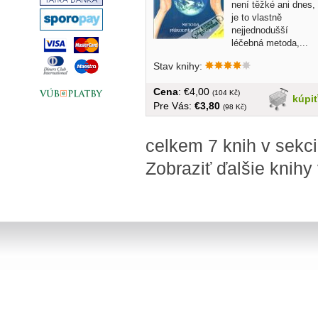
není těžké ani dnes,
je to vlastně
nejjednodušší
léčebná metoda,...
Stav knihy:
Cena
: €4,00
(104 Kč)
kúpi
Pre Vás:
€3,80
(98 Kč)
celkem 7 knih v sekci
Zobraziť ďalšie knihy