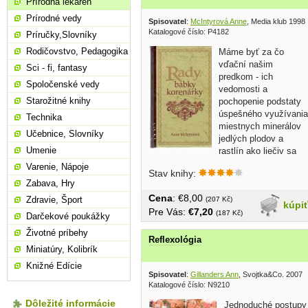
Prírodná lekáreň
Prírodné vedy
Spisovatel
:
McIntyrová Anne
, Media klub 1998
Katalogové číslo: P4182
Príručky,Slovníky
Rodičovstvo, Pedagogika
Máme byť za čo
vďační našim
Sci - fi, fantasy
predkom - ich
Spoločenské vedy
vedomosti a
Starožitné knihy
pochopenie podstaty
úspešného využívania
Technika
miestnych minerálov
Učebnice, Slovníky
jedlých plodov a
Umenie
rastlín ako liečiv sa
uchovalo...
Varenie, Nápoje
Stav knihy:
Zabava, Hry
Cena
: €8,00
Zdravie, Šport
(207 Kč)
kúpi
Pre Vás:
€7,20
(187 Kč)
Darčekové poukážky
Životné príbehy
Reflexológia
Miniatúry, Kolibrík
Knižné Edície
Spisovatel
:
Gillanders Ann
, Svojtka&Co. 2007
Katalogové číslo: N9210
Dôležité informácie
Jednoduché postupy