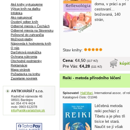
doma, v práci a pri
Aké knihy vykupujeme
Výkup kníh na diaľku
cestovaní...
Infolinka
brožovaná, 140
Ako nakupovať
strán,
Osobný odber kníh
Odberné miesta v Čechách
Odberné miesta na Slovensku
Poštovné do zahraničia
Možnosti platby
Nápoveda k hodnoteniu kníh
O nás
Stav knihy:
Darčeková poukážka
Ochrana súkromia
Cena
: €4,50
Obchodné podmienky
(117 Kč)
kúpi
Reklamácie
Pre Vás:
€4,28
(111 Kč)
Mapa stránok
Požiadavka na knihu
Reiki - metoda přírodního léčení
Zasielanie noviniek
ANTIKVARIÁT s.r.o.
Spisovatel
:
Hall Mari
, International assoc. of re
Radničné námestie 46
Katalogové číslo: O1046
08501 Bardejov
tel: 054 474 4424
Léčebná metoda
mob: 0903 612078
info@antikvariatshop.sk
reiki pochází z
Tibetu a je přes tři
tisíce let stará.
Naučit se jí však