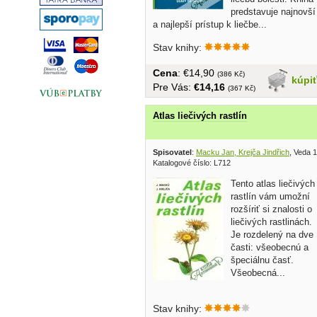
predstavuje najnovší
a najlepší prístup k liečbe...
Stav knihy:
Cena
: €14,90
(386 Kč)
kúpi
Pre Vás:
€14,16
(367 Kč)
Atlas liečivých rastlín
Spisovatel
:
Macku Jan, Krejča Jindřich
, Veda 
Katalogové číslo: L712
Tento atlas liečivých
rastlín vám umožní
rozšíriť si znalosti o
liečivých rastlinách.
Je rozdelený na dve
časti: všeobecnú a
špeciálnu časť.
Všeobecná...
Stav knihy: