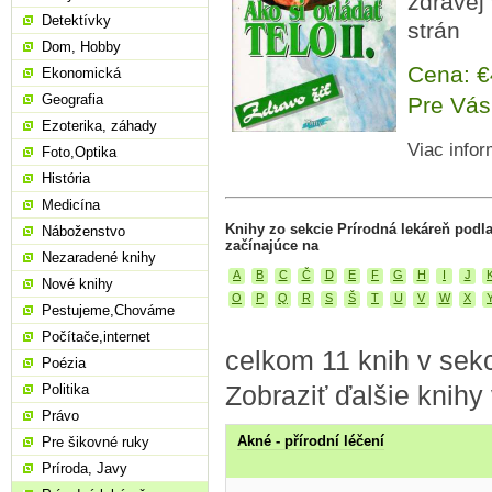
zdravej 
Detektívky
strán
Dom, Hobby
Cena: 
Ekonomická
Geografia
Pre Vás
Ezoterika, záhady
Viac infor
Foto,Optika
História
Medicína
Knihy zo sekcie Prírodná lekáreň podl
Náboženstvo
začínajúce na
Nezaradené knihy
A
B
C
Č
D
E
F
G
H
I
J
Nové knihy
O
P
Q
R
S
Š
T
U
V
W
X
Pestujeme,Chováme
Počítače,internet
celkom 11 knih v sekc
Poézia
Zobraziť ďalšie knihy
Politika
Právo
Akné - přírodní léčení
Pre šikovné ruky
Príroda, Javy