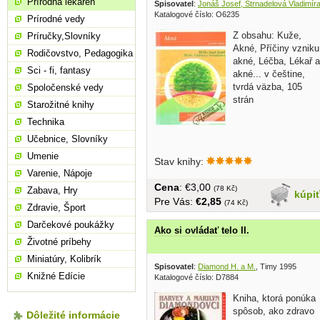
Prírodná lekáreň
Spisovatel
:
Jonáš Josef, Strnadelová Vladimír
Katalogové číslo: O6235
Prírodné vedy
Z obsahu: Kuže,
Príručky,Slovníky
Akné, Příčiny vzniku
Rodičovstvo, Pedagogika
akné, Léčba, Lékař a
Sci - fi, fantasy
akné... v češtine,
tvrdá väzba, 105
Spoločenské vedy
strán
Starožitné knihy
Technika
Učebnice, Slovníky
Umenie
Stav knihy:
Varenie, Nápoje
Cena
: €3,00
(78 Kč)
Zabava, Hry
kúpi
Pre Vás:
€2,85
(74 Kč)
Zdravie, Šport
Darčekové poukážky
Ako si ovládať telo II.
Životné príbehy
Miniatúry, Kolibrík
Spisovatel
:
Diamond H. a M.
, Timy 1995
Knižné Edície
Katalogové číslo: D7884
Kniha, ktorá ponúka
spôsob, ako zdravo
Dôležité informácie