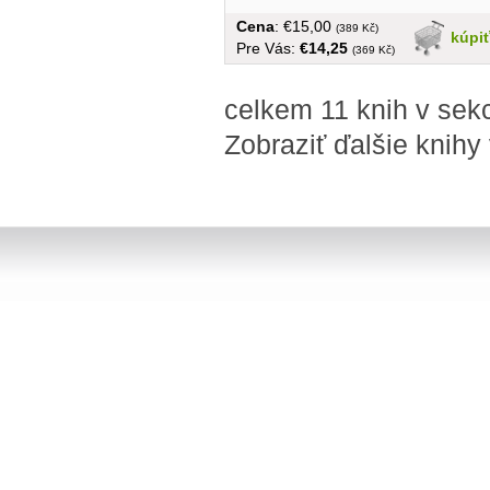
Cena
: €15,00
(389 Kč)
kúpi
Pre Vás:
€14,25
(369 Kč)
celkem 11 knih v sekc
Zobraziť ďalšie knihy