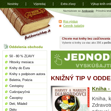
Novinky
Výpredaj
Extra zľavy
Výkup kníh onl
Antikvariát
Nachádzate sa:
Antikvariát
- Prírodná lek
shop.sk
Rss výstup
Cenník, katalóg
Chcete mat knihy bez zaúčtovania
Vyberte si knihy za viac ako 35€ a
pošt
Oddelenia obchodu
50 - 80 % ZĽAVY
Hitovky mesiaca
Knihy do Eura
Knihy s podpisom autora
KNIŽNÝ TIP V ODD
Beletria, Poézia
Cestopisy
Kniha - 
Cudzojazyčná
Kniha, 
Časopisy
Deti, Mládež
Zdravot
Diéty