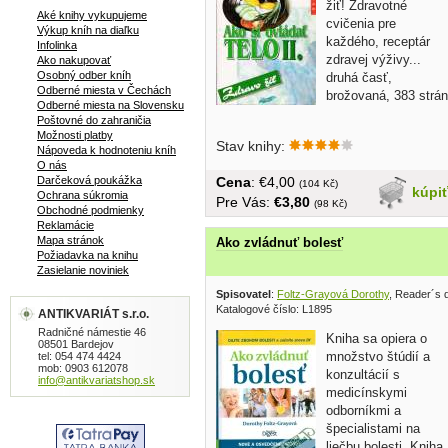
žiť! Zdravotné
Aké knihy vykupujeme
cvičenia pre
Výkup kníh na diaľku
každého, receptár
Infolinka
zdravej výživy...
Ako nakupovať
Osobný odber kníh
druhá časť,
Odberné miesta v Čechách
brožovaná, 383 strán
Odberné miesta na Slovensku
Poštovné do zahraničia
Možnosti platby
Stav knihy:
Nápoveda k hodnoteniu kníh
O nás
Darčeková poukážka
Cena
: €4,00
(104 Kč)
kúpi
Ochrana súkromia
Pre Vás:
€3,80
(98 Kč)
Obchodné podmienky
Reklamácie
Mapa stránok
Ako zvládnuť bolesť
Požiadavka na knihu
Zasielanie noviniek
Spisovatel
:
Foltz-Grayová Dorothy
, Reader´s 
Katalogové číslo: L1895
ANTIKVARIÁT s.r.o.
Radničné námestie 46
Kniha sa opiera o
08501 Bardejov
množstvo štúdií a
tel: 054 474 4424
mob: 0903 612078
konzultácií s
info@antikvariatshop.sk
medicínskymi
odborníkmi a
špecialistami na
liečbu bolesti. Kniha